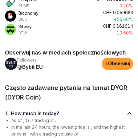
-3.20%
PUMP
CHF
0.059683
Biconomy
+55.60%
BICO
CHF
0.161614
Bitway
-19.50%
BTW
Obserwuj nas w mediach społecznościowych
Followers
+
Obserwuj
@Bybit EU
Często zadawane pytania na temat DYOR
(DYOR Coin)
1. How much is today?
As of , () is trading at .
In the last 24 hours, the lowest price is , and the highest
price is , with a trading volume of .