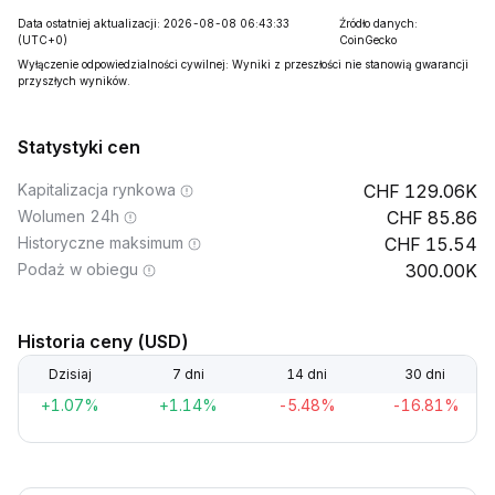
Data ostatniej aktualizacji: 2026-08-08 06:43:33
Źródło danych:
(UTC+0)
CoinGecko
Wyłączenie odpowiedzialności cywilnej: Wyniki z przeszłości nie stanowią gwarancji
przyszłych wyników.
Statystyki cen
Kapitalizacja rynkowa
129.06K
Wolumen 24h
85.86
Historyczne maksimum
15.54
Podaż w obiegu
300.00K
Historia ceny (USD)
Dzisiaj
7 dni
14 dni
30 dni
+1.07%
+1.14%
-5.48%
-16.81%