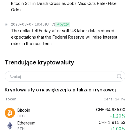
Bitcoin Still in Death Cross as Jobs Miss Cuts Rate-Hike
Odds
2026-08-07 19:45
(UTC)
byczy
The dollar fell Friday after soft US labor data reduced
expectations that the Federal Reserve will raise interest
rates in the near term.
Trendujące kryptowaluty
Szukaj
Kryptowaluty o największej kapitalizacji rynkowej
Token
Cena i 24H%
CHF
64,935.00
Bitcoin
+1.20%
BTC
CHF
1,915.53
Ethereum
+1.00%
ETH