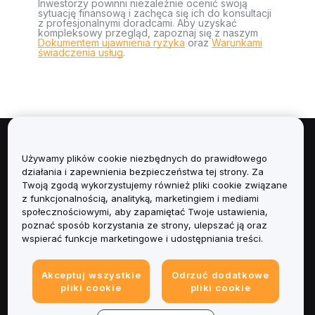
Inwestorzy powinni niezależnie ocenić swoją
sytuację finansową i zachęca się ich do konsultacji
z profesjonalnymi doradcami. Aby uzyskać
kompleksowy przegląd, zapoznaj się z naszym
Dokumentem ujawnienia ryzyka
oraz
Warunkami
świadczenia usług
.
Informacje
Używamy plików cookie niezbędnych do prawidłowego
działania i zapewnienia bezpieczeństwa tej strony. Za
Usługi
Twoją zgodą wykorzystujemy również pliki cookie związane
z funkcjonalnością, analityką, marketingiem i mediami
społecznościowymi, aby zapamiętać Twoje ustawienia,
Obsługa Klienta
poznać sposób korzystania ze strony, ulepszać ją oraz
wspierać funkcje marketingowe i udostępniania treści.
Produkty
Akceptuj wszystkie
Odrzuć dodatkowe
Informacje prawne
pliki cookie
pliki cookie