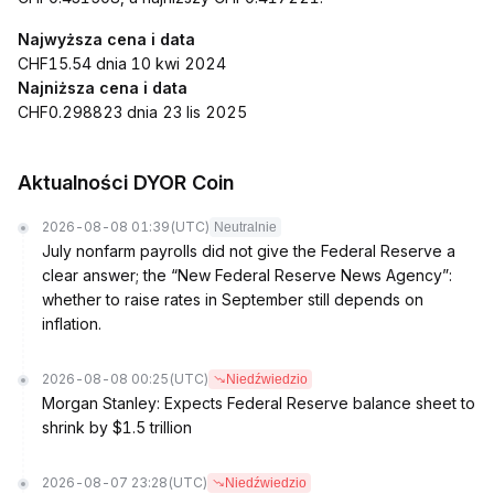
Najwyższa cena i data
CHF15.54 dnia 10 kwi 2024
Najniższa cena i data
CHF0.298823 dnia 23 lis 2025
Aktualności DYOR Coin
2026-08-08 01:39
(UTC)
Neutralnie
July nonfarm payrolls did not give the Federal Reserve a
clear answer; the “New Federal Reserve News Agency”:
whether to raise rates in September still depends on
inflation.
2026-08-08 00:25
(UTC)
Niedźwiedzio
Morgan Stanley: Expects Federal Reserve balance sheet to
shrink by $1.5 trillion
2026-08-07 23:28
(UTC)
Niedźwiedzio