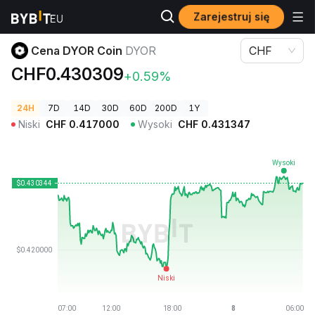
Zarejestruj się
Ceny kryptowalut
Cena DYOR Coin DYOR
Cena DYOR Coin
DYOR
CHF
CHF0.430309
+0.59%
24H
7D
14D
30D
60D
200D
1Y
Niski
CHF
0.417000
Wysoki
CHF
0.431347