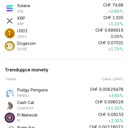
CHF
74.68
Solana
+2.60%
SOL
CHF
1.035
XRP
+1.10%
XRP
CHF
0.999919
USD1
0.00%
USD1
CHF
0.07031
Dogecoin
+1.70%
DOGE
Trendujące monety
Token
Cena i 24H%
CHF
0.00629478
Pudgy Penguins
+3.60%
PENGU
CHF
0.098026
Cash Cat
+11.50%
CASHCAT
CHF
0.09153
Pi Network
+2.30%
PI
CHF
0.00228072
Pump.fun