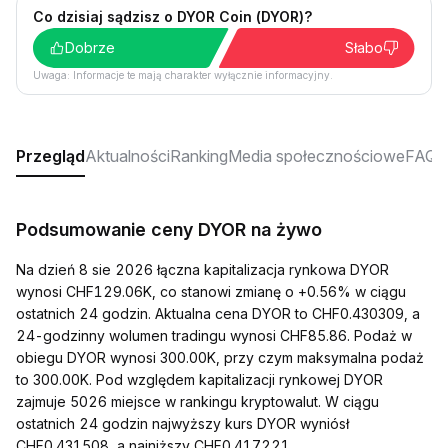
Co dzisiaj sądzisz o DYOR Coin (DYOR)?
Dobrze
Słabo
Uwaga: Informacje te mają charakter wyłącznie informacyjny.
Przegląd
Aktualności
Ranking
Media społecznościowe
FAQ
Podsumowanie ceny DYOR na żywo
Na dzień 8 sie 2026 łączna kapitalizacja rynkowa DYOR
wynosi CHF129.06K, co stanowi zmianę o +0.56% w ciągu
ostatnich 24 godzin. Aktualna cena DYOR to CHF0.430309, a
24-godzinny wolumen tradingu wynosi CHF85.86. Podaż w
obiegu DYOR wynosi 300.00K, przy czym maksymalna podaż
to 300.00K. Pod względem kapitalizacji rynkowej DYOR
zajmuje 5026 miejsce w rankingu kryptowalut. W ciągu
ostatnich 24 godzin najwyższy kurs DYOR wyniósł
CHF0.431508, a najniższy CHF0.417221.