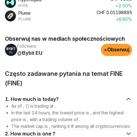
+2.50%
HYPE
CHF
0.01198895
Plume
+6.80%
PLUME
Obserwuj nas w mediach społecznościowych
Followers
+
Obserwuj
@Bybit EU
Często zadawane pytania na temat FINE
(FINE)
1. How much is today?
As of , () is trading at .
In the last 24 hours, the lowest price is , and the highest
price is , with a trading volume of .
The market cap is , ranking it # among all cryptocurrencies.
2. How much is one ?