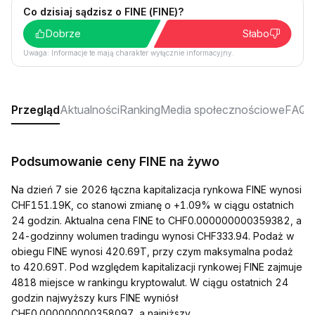
Co dzisiaj sądzisz o FINE (FINE)?
Dobrze
Słabo
Uwaga: Informacje te mają charakter wyłącznie informacyjny.
Przegląd
Aktualności
Ranking
Media społecznościowe
FAQ
Podsumowanie ceny FINE na żywo
Na dzień 7 sie 2026 łączna kapitalizacja rynkowa FINE wynosi
CHF151.19K, co stanowi zmianę o +1.09% w ciągu ostatnich
24 godzin. Aktualna cena FINE to CHF0.000000000359382, a
24-godzinny wolumen tradingu wynosi CHF333.94. Podaż w
obiegu FINE wynosi 420.69T, przy czym maksymalna podaż
to 420.69T. Pod względem kapitalizacji rynkowej FINE zajmuje
4818 miejsce w rankingu kryptowalut. W ciągu ostatnich 24
godzin najwyższy kurs FINE wyniósł
CHF0.000000000358097, a najniższy