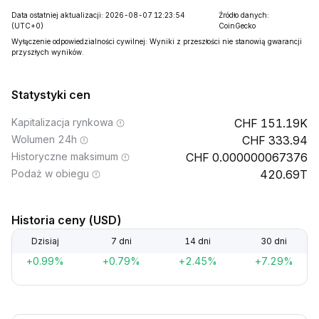
Data ostatniej aktualizacji: 2026-08-07 12:23:54
Źródło danych:
(UTC+0)
CoinGecko
Wyłączenie odpowiedzialności cywilnej: Wyniki z przeszłości nie stanowią gwarancji
przyszłych wyników.
Statystyki cen
Kapitalizacja rynkowa
151.19K
Wolumen 24h
333.94
Historyczne maksimum
0.000000067376
Podaż w obiegu
420.69T
Historia ceny (USD)
Dzisiaj
7 dni
14 dni
30 dni
+0.99%
+0.79%
+2.45%
+7.29%