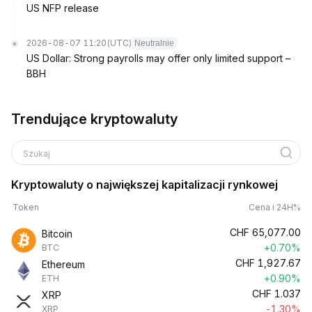
US NFP release
2026-08-07 11:20
(UTC)
Neutralnie
US Dollar: Strong payrolls may offer only limited support –
BBH
Trendujące kryptowaluty
Szukaj
Kryptowaluty o największej kapitalizacji rynkowej
Token
Cena i 24H%
CHF
65,077.00
Bitcoin
+0.70%
BTC
CHF
1,927.67
Ethereum
+0.90%
ETH
CHF
1.037
XRP
-1.30%
XRP