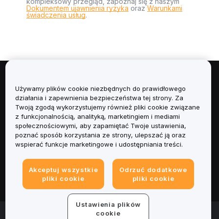
kompleksowy przegląd, zapoznaj się z naszym
Dokumentem ujawnienia ryzyka
oraz
Warunkami
świadczenia usług
.
Informacje
Używamy plików cookie niezbędnych do prawidłowego
działania i zapewnienia bezpieczeństwa tej strony. Za
Usługi
Twoją zgodą wykorzystujemy również pliki cookie związane
z funkcjonalnością, analityką, marketingiem i mediami
społecznościowymi, aby zapamiętać Twoje ustawienia,
Obsługa Klienta
poznać sposób korzystania ze strony, ulepszać ją oraz
wspierać funkcje marketingowe i udostępniania treści.
Produkty
Akceptuj wszystkie
Odrzuć dodatkowe
Informacje prawne
pliki cookie
pliki cookie
Ustawienia plików
© 2025-2026 Bybit.eu. All rights reserved.
cookie