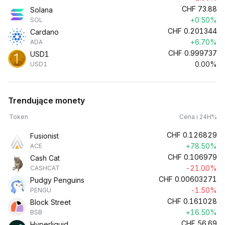
CHF
73.88
Solana
+0.50%
SOL
CHF
0.201344
Cardano
+6.70%
ADA
CHF
0.999737
USD1
0.00%
USD1
Trendujące monety
Token
Cena i 24H%
CHF
0.126829
Fusionist
+78.50%
ACE
CHF
0.106979
Cash Cat
-21.00%
CASHCAT
CHF
0.00603271
Pudgy Penguins
-1.50%
PENGU
CHF
0.161028
Block Street
+16.50%
BSB
CHF
56.69
Hyperliquid