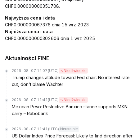
CHF0.000000000351708.
Najwyższa cena i data
CHF0.000000067376 dnia 15 wrz 2023
Najniższa cena i data
CHF0.000000000302606 dnia 1 wrz 2025
Aktualności FINE
2026-08-07 12:07
(UTC)
Niedźwiedzio
Trump changes attitude toward Fed chair: No interest rate
cut, don't blame Wachter
2026-08-07 11:42
(UTC)
Niedźwiedzio
Mexican Peso: Restrictive Banxico stance supports MXN
carry – Rabobank
2026-08-07 11:41
(UTC)
Neutralnie
US Dollar Index Price Forecast: Likely to find direction after