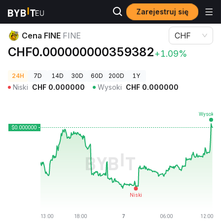
Zarejestruj się
Ceny kryptowalut
Cena FINE FINE
Cena FINE
FINE
CHF
CHF0.000000000359382
+1.09%
24H
7D
14D
30D
60D
200D
1Y
Niski
CHF
0.000000
Wysoki
CHF
0.000000