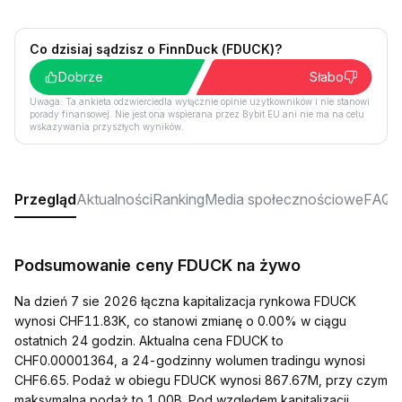
Co dzisiaj sądzisz o FinnDuck (FDUCK)?
Dobrze
Słabo
Uwaga: Ta ankieta odzwierciedla wyłącznie opinie użytkowników i nie stanowi
porady finansowej. Nie jest ona wspierana przez Bybit EU ani nie ma na celu
wskazywania przyszłych wyników.
Przegląd
Aktualności
Ranking
Media społecznościowe
FAQ
Podsumowanie ceny FDUCK na żywo
Na dzień 7 sie 2026 łączna kapitalizacja rynkowa FDUCK
wynosi CHF11.83K, co stanowi zmianę o 0.00% w ciągu
ostatnich 24 godzin. Aktualna cena FDUCK to
CHF0.00001364, a 24-godzinny wolumen tradingu wynosi
CHF6.65. Podaż w obiegu FDUCK wynosi 867.67M, przy czym
maksymalna podaż to 1.00B. Pod względem kapitalizacji