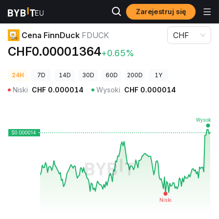
Zarejestruj się
Ceny kryptowalut
Cena FinnDuck FDUCK
Cena FinnDuck
FDUCK
CHF
CHF0.00001364
+0.65%
24H
7D
14D
30D
60D
200D
1Y
Niski
CHF
0.000014
Wysoki
CHF
0.000014