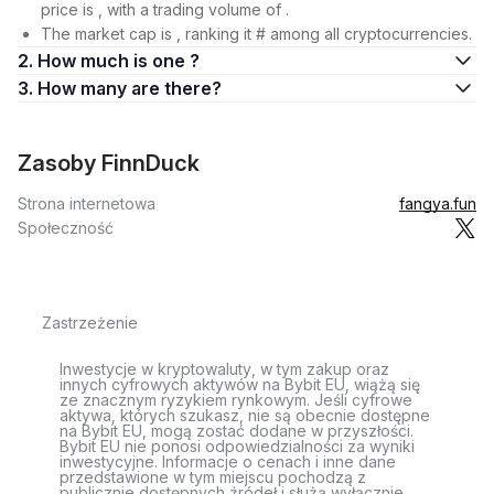
price is , with a trading volume of .
The market cap is , ranking it # among all cryptocurrencies.
2. How much is one ?
3. How many are there?
Zasoby FinnDuck
Strona internetowa
fangya.fun
Społeczność
Zastrzeżenie
Inwestycje w kryptowaluty, w tym zakup oraz
innych cyfrowych aktywów na Bybit EU, wiążą się
ze znacznym ryzykiem rynkowym. Jeśli cyfrowe
aktywa, których szukasz, nie są obecnie dostępne
na Bybit EU, mogą zostać dodane w przyszłości.
Bybit EU nie ponosi odpowiedzialności za wyniki
inwestycyjne. Informacje o cenach i inne dane
przedstawione w tym miejscu pochodzą z
publicznie dostępnych źródeł i służą wyłącznie