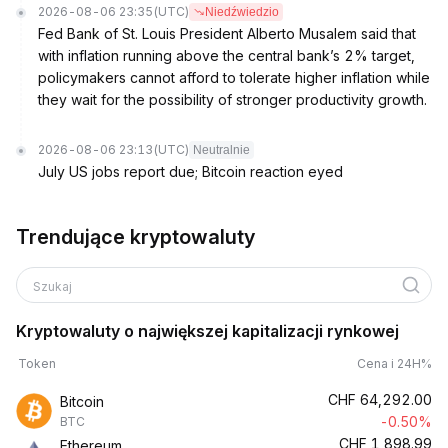
2026-08-06 23:35
(UTC)
Niedźwiedzio
Fed Bank of St. Louis President Alberto Musalem said that
with inflation running above the central bank’s 2% target,
policymakers cannot afford to tolerate higher inflation while
they wait for the possibility of stronger productivity growth.
2026-08-06 23:13
(UTC)
Neutralnie
July US jobs report due; Bitcoin reaction eyed
Trendujące kryptowaluty
Szukaj
Kryptowaluty o największej kapitalizacji rynkowej
Token
Cena i 24H%
CHF
64,292.00
Bitcoin
-0.50%
BTC
CHF
1,898.99
Ethereum