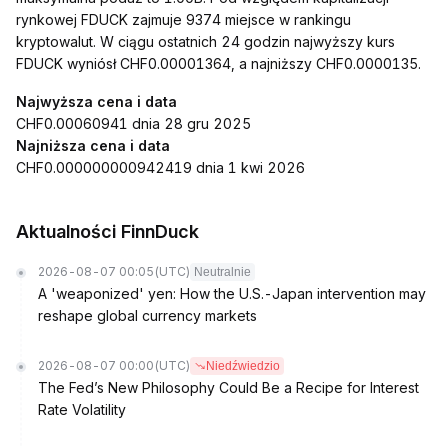
rynkowej FDUCK zajmuje 9374 miejsce w rankingu
kryptowalut. W ciągu ostatnich 24 godzin najwyższy kurs
FDUCK wyniósł CHF0.00001364, a najniższy CHF0.0000135.
Najwyższa cena i data
CHF0.00060941 dnia 28 gru 2025
Najniższa cena i data
CHF0.000000000942419 dnia 1 kwi 2026
Aktualności FinnDuck
2026-08-07 00:05
(UTC)
Neutralnie
A 'weaponized' yen: How the U.S.-Japan intervention may
reshape global currency markets
2026-08-07 00:00
(UTC)
Niedźwiedzio
The Fed’s New Philosophy Could Be a Recipe for Interest
Rate Volatility