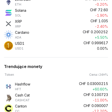
-0.20%
ETH
CHF
72.60
Solana
-1.90%
SOL
CHF
1.035
XRP
-2.40%
XRP
CHF
0.200252
Cardano
+5.50%
ADA
CHF
0.999617
USD1
0.00%
USD1
Trendujące monety
Token
Cena i 24H%
CHF
0.03000215
Hashflow
+60.60%
HFT
CHF
0.100723
Cash Cat
-11.00%
CASHCAT
CHF
0.090007
Canton
-12.20%
CC