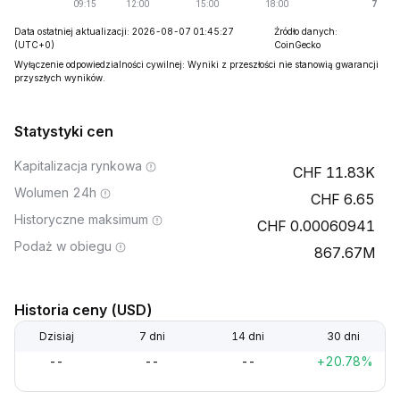
Data ostatniej aktualizacji: 2026-08-07 01:45:27
Źródło danych:
(UTC+0)
CoinGecko
Wyłączenie odpowiedzialności cywilnej: Wyniki z przeszłości nie stanowią gwarancji
przyszłych wyników.
Statystyki cen
Kapitalizacja rynkowa
11.83K
Wolumen 24h
6.65
Historyczne maksimum
0.00060941
Podaż w obiegu
867.67M
Historia ceny (USD)
Dzisiaj
7 dni
14 dni
30 dni
--
--
--
+20.78%