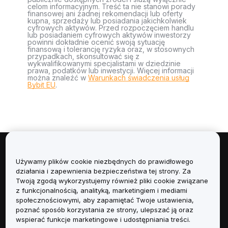
celom informacyjnym. Treść ta nie stanowi porady
finansowej ani żadnej rekomendacji lub oferty
kupna, sprzedaży lub posiadania jakichkolwiek
cyfrowych aktywów. Przed rozpoczęciem handlu
lub posiadaniem cyfrowych aktywów inwestorzy
powinni dokładnie ocenić swoją sytuację
finansową i tolerancję ryzyka oraz, w stosownych
przypadkach, skonsultować się z
wykwalifikowanymi specjalistami w dziedzinie
prawa, podatków lub inwestycji. Więcej informacji
można znaleźć w
Warunkach świadczenia usług
Bybit EU
.
Informacje
Używamy plików cookie niezbędnych do prawidłowego
działania i zapewnienia bezpieczeństwa tej strony. Za
Usługi
Twoją zgodą wykorzystujemy również pliki cookie związane
z funkcjonalnością, analityką, marketingiem i mediami
społecznościowymi, aby zapamiętać Twoje ustawienia,
Obsługa Klienta
poznać sposób korzystania ze strony, ulepszać ją oraz
wspierać funkcje marketingowe i udostępniania treści.