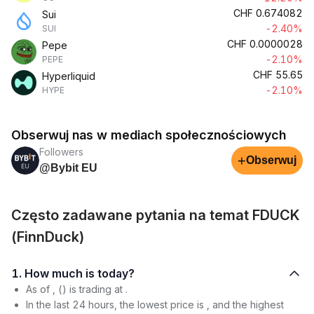
CHF
0.674082
Sui
-2.40%
SUI
CHF
0.0000028
Pepe
-2.10%
PEPE
CHF
55.65
Hyperliquid
-2.10%
HYPE
Obserwuj nas w mediach społecznościowych
Followers
+
Obserwuj
@Bybit EU
Często zadawane pytania na temat FDUCK
(FinnDuck)
1. How much is today?
As of , () is trading at .
In the last 24 hours, the lowest price is , and the highest