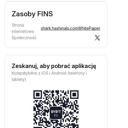
Zasoby FINS
Strona
shark.hashinals.com
WhitePaper
internetowa
Społeczność
Zeskanuj, aby pobrać aplikację
Kompatybilne z iOS i Android (telefony i
tablety)