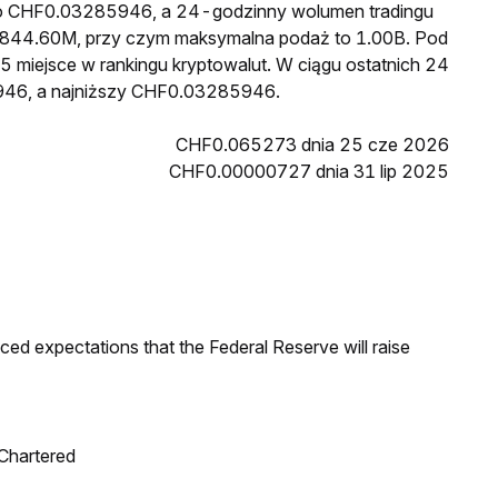
 to CHF0.03285946, a 24-godzinny wolumen tradingu
844.60M, przy czym maksymalna podaż to 1.00B. Pod
5 miejsce w rankingu kryptowalut. W ciągu ostatnich 24
946, a najniższy CHF0.03285946.
CHF0.065273 dnia 25 cze 2026
CHF0.00000727 dnia 31 lip 2025
duced expectations that the Federal Reserve will raise
 Chartered