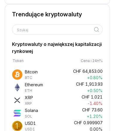
Trendujące kryptowaluty
Szukaj
Kryptowaluty o największej kapitalizacji
rynkowej
Token
Cena i 24H%
CHF
64,853.00
Bitcoin
+0.80%
BTC
CHF
1,913.93
Ethereum
+0.50%
ETH
CHF
1.021
XRP
-1.40%
XRP
CHF
73.60
Solana
+1.20%
SOL
CHF
0.999907
USD1
0.00%
USD1