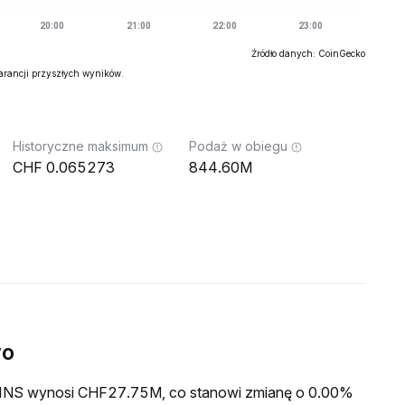
Źródło danych: CoinGecko
warancji przyszłych wyników.
Historyczne maksimum
Podaż w obiegu
0.065273
844.60M
wo
a FINS wynosi CHF27.75M, co stanowi zmianę o 0.00%