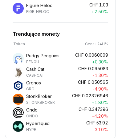
CHF
1.03
Figure Heloc
+2.50%
FIGR_HELOC
Trendujące monety
Token
Cena i 24H%
CHF
0.0060009
Pudgy Penguins
+0.30%
PENGU
CHF
0.095083
Cash Cat
-1.30%
CASHCAT
CHF
0.050565
Cronos
-4.90%
CRO
CHF
0.02326946
StonkBroker
+1.80%
STONKBROKER
CHF
0.347396
Ondo
-4.20%
ONDO
CHF
53.92
Hyperliquid
-3.10%
HYPE