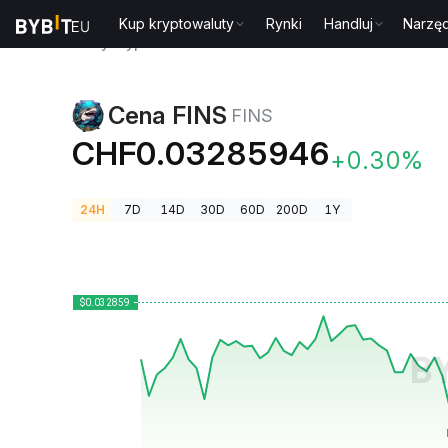
Kup kryptowaluty
Rynki
Handluj
Narzęd
Ceny kryptowalut
Cena FINS FINS
Cena FINS
FINS
CHF0.03285946
+0.30%
24H
7D
14D
30D
60D
200D
1Y