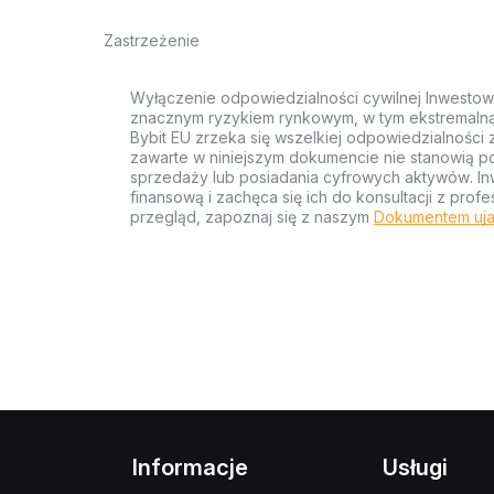
Zastrzeżenie
Wyłączenie odpowiedzialności cywilnej Inwestow
znacznym ryzykiem rynkowym, w tym ekstremalną z
Bybit EU zrzeka się wszelkiej odpowiedzialności 
zawarte w niniejszym dokumencie nie stanowią po
sprzedaży lub posiadania cyfrowych aktywów. Inw
finansową i zachęca się ich do konsultacji z pr
przegląd, zapoznaj się z naszym
Dokumentem uja
Informacje
Usługi