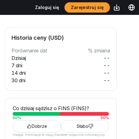
Zarejestruj się
Zaloguj się
Historia ceny (USD)
Porównanie dat
% zmiana
Dzisiaj
--
7 dni
--
14 dni
--
30 dni
--
Co dzisiaj sądzisz o FINS (FINS)?
50
%
50
%
Dobrze
Słabo
Uwaga: Informacje te mają charakter wyłącznie informacyjny.