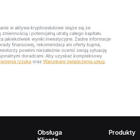
anie w aktywa kryptowalutowe wiąże się ze
miennością i potencjalną utratą całego kapitału.
za jakiekolwiek wyniki inwestycyjne. Żadne informacje
rady finansowej, rekomendacji ani oferty kupna,
estorzy powinni niezależnie ocenić swoją sytuację
ofesjonalnymi doradcami. Aby uzyskać kompleksowy
wnienia ryzyka
oraz
Warunkami świadczenia usług
.
Obsługa
Produkty