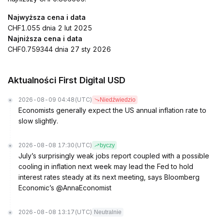
Najwyższa cena i data
CHF1.055 dnia 2 lut 2025
Najniższa cena i data
CHF0.759344 dnia 27 sty 2026
Aktualności First Digital USD
2026-08-09 04:48
(UTC)
Niedźwiedzio
Economists generally expect the US annual inflation rate to
slow slightly.
2026-08-08 17:30
(UTC)
byczy
July’s surprisingly weak jobs report coupled with a possible
cooling in inflation next week may lead the Fed to hold
interest rates steady at its next meeting, says Bloomberg
Economic’s @AnnaEconomist
2026-08-08 13:17
(UTC)
Neutralnie