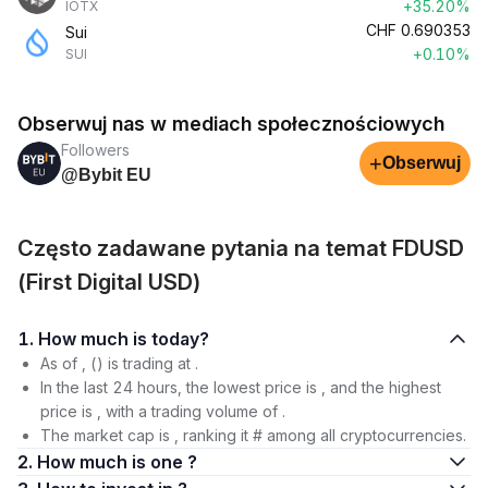
+35.20%
IOTX
CHF
0.690353
Sui
+0.10%
SUI
Obserwuj nas w mediach społecznościowych
Followers
+
Obserwuj
@Bybit EU
Często zadawane pytania na temat FDUSD
(First Digital USD)
1. How much is today?
As of , () is trading at .
In the last 24 hours, the lowest price is , and the highest
price is , with a trading volume of .
The market cap is , ranking it # among all cryptocurrencies.
2. How much is one ?