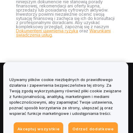
niniejszym dokumencie nie stanowią porady
finansowej, rekomendacji ani oferty kupna,
sprzedaży lub posiadania cyfrowych aktywów.
Inwestorzy powinni niezależnie ocenić swoją
sytuację finansową i zachęca się ich do konsultacji
z profesjonalnymi doradcami. Aby uzyskać
kompleksowy przegląd, zapoznaj się z naszym
Dokumentem ujawnienia ryzyka
oraz
Warunkami
świadczenia usług
.
Informacje
Używamy plików cookie niezbędnych do prawidłowego
działania i zapewnienia bezpieczeństwa tej strony. Za
Usługi
Twoją zgodą wykorzystujemy również pliki cookie związane
z funkcjonalnością, analityką, marketingiem i mediami
społecznościowymi, aby zapamiętać Twoje ustawienia,
Obsługa Klienta
poznać sposób korzystania ze strony, ulepszać ją oraz
wspierać funkcje marketingowe i udostępniania treści.
Produkty
Akceptuj wszystkie
Odrzuć dodatkowe