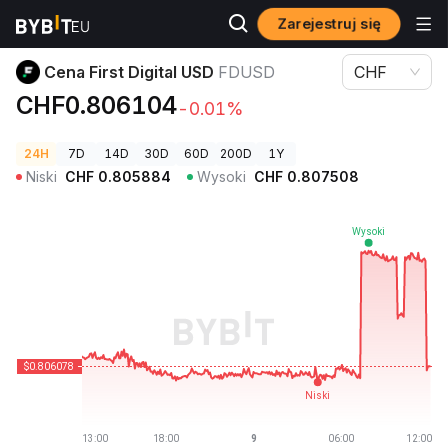
Zarejestruj się
Ceny kryptowalut
Cena First Digital USD FDUSD
Cena First Digital USD
FDUSD
CHF
CHF0.806104
-0.01%
24H
7D
14D
30D
60D
200D
1Y
Niski
CHF
0.805884
Wysoki
CHF
0.807508