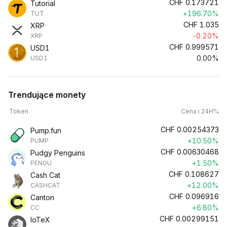
CHF
0.173721
Tutorial
+196.70%
TUT
CHF
1.035
XRP
-0.20%
XRP
CHF
0.999571
USD1
0.00%
USD1
Trendujące monety
Token
Cena i 24H%
CHF
0.00254373
Pump.fun
+10.50%
PUMP
CHF
0.00630468
Pudgy Penguins
+1.50%
PENGU
CHF
0.108627
Cash Cat
+12.00%
CASHCAT
CHF
0.096916
Canton
+6.80%
CC
CHF
0.00299151
IoTeX