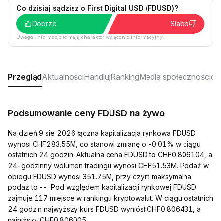
Co dzisiaj sądzisz o First Digital USD (FDUSD)?
Dobrze
Słabo
Uwaga: Informacje te mają charakter wyłącznie informacyjny.
Przegląd
Aktualności
Handluj
Ranking
Media społecznościo
Podsumowanie ceny FDUSD na żywo
Na dzień 9 sie 2026 łączna kapitalizacja rynkowa FDUSD
wynosi CHF283.55M, co stanowi zmianę o -0.01% w ciągu
ostatnich 24 godzin. Aktualna cena FDUSD to CHF0.806104, a
24-godzinny wolumen tradingu wynosi CHF51.53M. Podaż w
obiegu FDUSD wynosi 351.75M, przy czym maksymalna
podaż to --. Pod względem kapitalizacji rynkowej FDUSD
zajmuje 117 miejsce w rankingu kryptowalut. W ciągu ostatnich
24 godzin najwyższy kurs FDUSD wyniósł CHF0.806431, a
najniższy CHF0.806005.