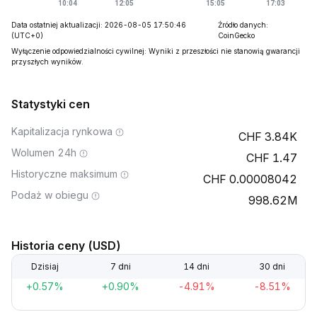
Data ostatniej aktualizacji: 2026-08-05 17:50:46
Źródło danych:
(UTC+0)
CoinGecko
Wyłączenie odpowiedzialności cywilnej: Wyniki z przeszłości nie stanowią gwarancji
przyszłych wyników.
Statystyki cen
Kapitalizacja rynkowa
3.84K
Wolumen 24h
1.47
Historyczne maksimum
0.00008042
Podaż w obiegu
998.62M
Historia ceny (USD)
Dzisiaj
7 dni
14 dni
30 dni
+0.57%
+0.90%
-4.91%
-8.51%