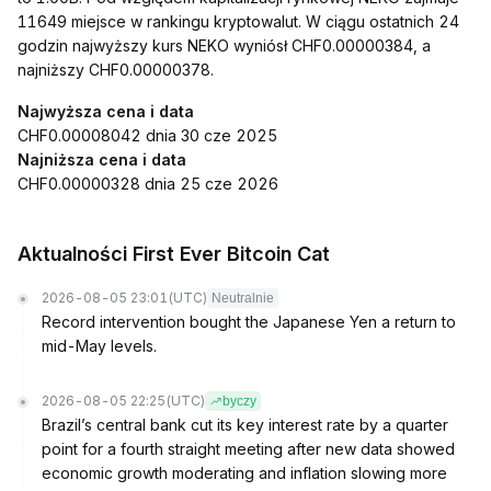
11649 miejsce w rankingu kryptowalut. W ciągu ostatnich 24
godzin najwyższy kurs NEKO wyniósł CHF0.00000384, a
najniższy CHF0.00000378.
Najwyższa cena i data
CHF0.00008042 dnia 30 cze 2025
Najniższa cena i data
CHF0.00000328 dnia 25 cze 2026
Aktualności First Ever Bitcoin Cat
2026-08-05 23:01
(UTC)
Neutralnie
Record intervention bought the Japanese Yen a return to
mid-May levels.
2026-08-05 22:25
(UTC)
byczy
Brazil’s central bank cut its key interest rate by a quarter
point for a fourth straight meeting after new data showed
economic growth moderating and inflation slowing more