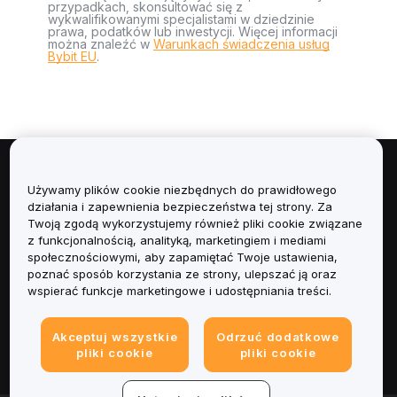
przypadkach, skonsultować się z
wykwalifikowanymi specjalistami w dziedzinie
prawa, podatków lub inwestycji. Więcej informacji
można znaleźć w
Warunkach świadczenia usług
Bybit EU
.
Informacje
Używamy plików cookie niezbędnych do prawidłowego
działania i zapewnienia bezpieczeństwa tej strony. Za
Usługi
Twoją zgodą wykorzystujemy również pliki cookie związane
z funkcjonalnością, analityką, marketingiem i mediami
społecznościowymi, aby zapamiętać Twoje ustawienia,
Obsługa Klienta
poznać sposób korzystania ze strony, ulepszać ją oraz
wspierać funkcje marketingowe i udostępniania treści.
Produkty
Akceptuj wszystkie
Odrzuć dodatkowe
Informacje prawne
pliki cookie
pliki cookie