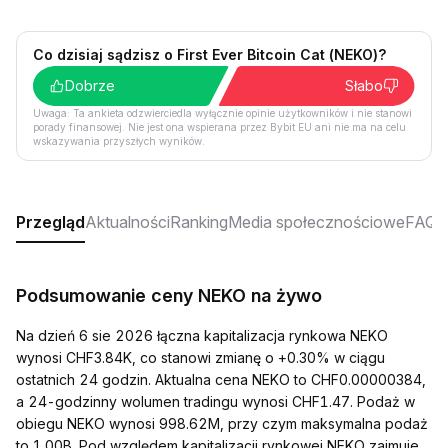
Co dzisiaj sądzisz o First Ever Bitcoin Cat (NEKO)?
Dobrze
Słabo
Uwaga: Ta ankieta odzwierciedla wyłącznie opinie użytkowników i nie stanowi
porady finansowej. Nie jest ona wspierana przez Bybit EU ani nie ma na celu
wskazywania przyszłych wyników.
Przegląd
Aktualności
Ranking
Media społecznościowe
FAQ
Podsumowanie ceny NEKO na żywo
Na dzień 6 sie 2026 łączna kapitalizacja rynkowa NEKO
wynosi CHF3.84K, co stanowi zmianę o +0.30% w ciągu
ostatnich 24 godzin. Aktualna cena NEKO to CHF0.00000384,
a 24-godzinny wolumen tradingu wynosi CHF1.47. Podaż w
obiegu NEKO wynosi 998.62M, przy czym maksymalna podaż
to 1.00B. Pod względem kapitalizacji rynkowej NEKO zajmuje