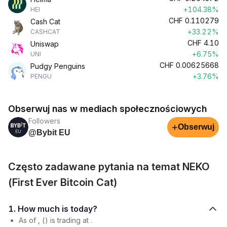
+104.38%
HEI
CHF
0.110279
Cash Cat
+33.22%
CASHCAT
CHF
4.10
Uniswap
+6.75%
UNI
CHF
0.00625668
Pudgy Penguins
+3.76%
PENGU
Obserwuj nas w mediach społecznościowych
Followers
+
Obserwuj
@Bybit EU
Często zadawane pytania na temat NEKO
(First Ever Bitcoin Cat)
1. How much is today?
As of , () is trading at .