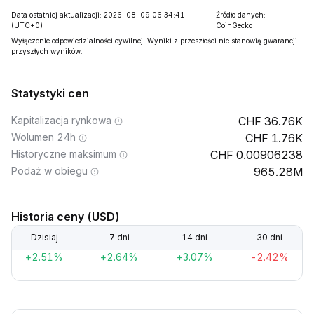
Data ostatniej aktualizacji: 2026-08-09 06:34:41
Źródło danych:
(UTC+0)
CoinGecko
Wyłączenie odpowiedzialności cywilnej: Wyniki z przeszłości nie stanowią gwarancji
przyszłych wyników.
Statystyki cen
Kapitalizacja rynkowa
36.76K
Wolumen 24h
1.76K
Historyczne maksimum
0.00906238
Podaż w obiegu
965.28M
Historia ceny (USD)
Dzisiaj
7 dni
14 dni
30 dni
+2.51%
+2.64%
+3.07%
-2.42%