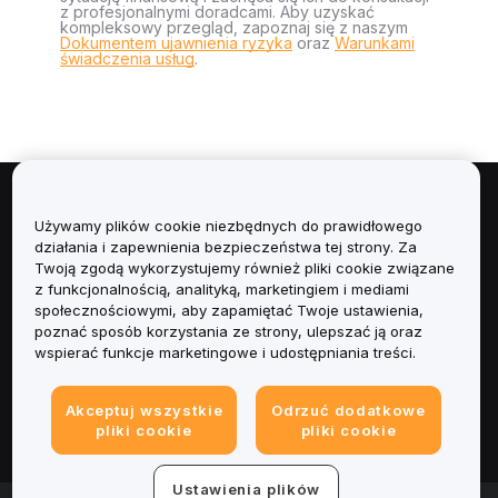
z profesjonalnymi doradcami. Aby uzyskać
kompleksowy przegląd, zapoznaj się z naszym
Dokumentem ujawnienia ryzyka
oraz
Warunkami
świadczenia usług
.
Informacje
Używamy plików cookie niezbędnych do prawidłowego
działania i zapewnienia bezpieczeństwa tej strony. Za
Usługi
Twoją zgodą wykorzystujemy również pliki cookie związane
z funkcjonalnością, analityką, marketingiem i mediami
społecznościowymi, aby zapamiętać Twoje ustawienia,
Obsługa Klienta
poznać sposób korzystania ze strony, ulepszać ją oraz
wspierać funkcje marketingowe i udostępniania treści.
Produkty
Akceptuj wszystkie
Odrzuć dodatkowe
Informacje prawne
pliki cookie
pliki cookie
Ustawienia plików