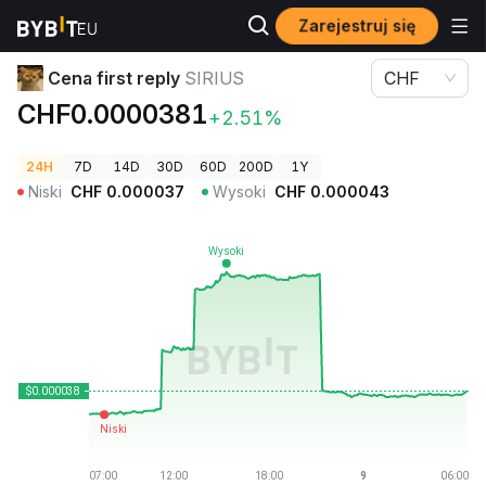
Zarejestruj się
Ceny kryptowalut
Cena first reply SIRIUS
Cena first reply
SIRIUS
CHF
CHF0.0000381
+2.51%
24H
7D
14D
30D
60D
200D
1Y
Niski
CHF
0.000037
Wysoki
CHF
0.000043