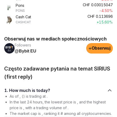
CHF
0.03015047
Pons
-4.50%
PONS
CHF
0.113696
Cash Cat
+15.60%
CASHCAT
Obserwuj nas w mediach społecznościowych
Followers
+
Obserwuj
@Bybit EU
Często zadawane pytania na temat SIRIUS
(first reply)
1. How much is today?
As of , () is trading at .
In the last 24 hours, the lowest price is , and the highest
price is , with a trading volume of .
The market cap is , ranking it # among all cryptocurrencies.