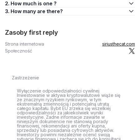
2. How much is one ?
3. How many are there?
Zasoby first reply
Strona internetowa
siriusthecat.com
Społeczność
Zastrzeżenie
Wyłączenie odpowiedzialności cywilnej
Inwestowanie w aktywa kryptowalutowe wiąże się
ze znacznym ryzykiem rynkowym, w tym
ekstremalną zmiennością i potencjalną utratą
całego kapitału. Bybit EU zrzeka się wszelkiej
odpowiedzialności za jakiekolwiek wyniki
inwestycyjne. Żadne informacje zawarte w
niniejszym dokumencie nie stanowią porady
finansowej, rekomendacji ani oferty kupna,
sprzedaży lub posiadania cyfrowych aktywów.
Inwestorzy powinni niezależnie ocenić swoją
sytuację finansową i zachęca się ich do konsultacji