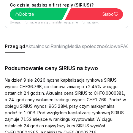
Co dzisiaj sądzisz o first reply (SIRIUS)?
Dobrze
Słabo
Uwaga: Informacje te mają charakter wyłącznie informacyjny.
Przegląd
Aktualności
Ranking
Media społecznościowe
FAQ
Podsumowanie ceny SIRIUS na żywo
Na dzień 9 sie 2026 łączna kapitalizacja rynkowa SIRIUS
wynosi CHF36.76K, co stanowi zmianę o +2.45% w ciągu
ostatnich 24 godzin. Aktualna cena SIRIUS to CHF0.0000381,
a 24-godzinny wolumen tradingu wynosi CHF1.76K. Podaż w
obiegu SIRIUS wynosi 965.28M, przy czym maksymalna
podaż to 1.00B. Pod względem kapitalizacji rynkowej SIRIUS
zajmuje 7152 miejsce w rankingu kryptowalut. W ciągu
ostatnich 24 godzin najwyższy kurs SIRIUS wyniósł
CHF0.00004265, a najniższy CHF0.00003716.