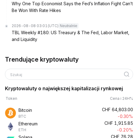
Why One Top Economist Says the Fed’s Inflation Fight Can’t
Be Won With Rate Hikes
2026-08-08 03:01
(UTC)
Neutralnie
TBL Weekly #180: US Treasury & The Fed, Labor Market,
and Liquidity
Trendujące kryptowaluty
Szukaj
Kryptowaluty o największej kapitalizacji rynkowej
Token
Cena i 24H%
CHF
64,803.00
Bitcoin
-0.30%
BTC
CHF
1,915.85
Ethereum
-0.20%
ETH
CHF
76.28
Solana