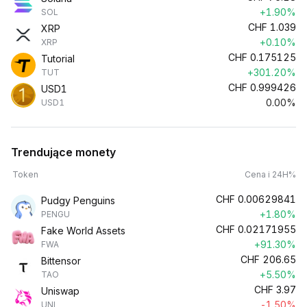
+1.90%
SOL
CHF
1.039
XRP
+0.10%
XRP
CHF
0.175125
Tutorial
+301.20%
TUT
CHF
0.999426
USD1
0.00%
USD1
Trendujące monety
Token
Cena i 24H%
CHF
0.00629841
Pudgy Penguins
+1.80%
PENGU
CHF
0.02171955
Fake World Assets
+91.30%
FWA
CHF
206.65
Bittensor
+5.50%
TAO
CHF
3.97
Uniswap
-1.50%
UNI