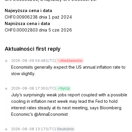
Najwyższa cena i data
CHF0.00906238 dnia 1 paź 2024
Najniższa cena i data
CHF0.00002803 dnia 5 cze 2026
Aktualności first reply
2026-08-09 04:48
(UTC)
Niedźwiedzio
Economists generally expect the US annual inflation rate to
slow slightly.
2026-08-08 17:30
(UTC)
byczy
July’s surprisingly weak jobs report coupled with a possible
cooling in inflation next week may lead the Fed to hold
interest rates steady at its next meeting, says Bloomberg
Economic’s @AnnaEconomist
2026-08-08 13:17
(UTC)
Neutralnie