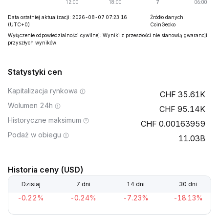
Data ostatniej aktualizacji: 2026-08-07 07:23:16
Źródło danych:
(UTC+0)
CoinGecko
Wyłączenie odpowiedzialności cywilnej: Wyniki z przeszłości nie stanowią gwarancji
przyszłych wyników.
Statystyki cen
Kapitalizacja rynkowa
35.61K
Wolumen 24h
95.14K
Historyczne maksimum
0.00163959
Podaż w obiegu
11.03B
Historia ceny (USD)
Dzisiaj
7 dni
14 dni
30 dni
-0.22%
-0.24%
-7.23%
-18.13%