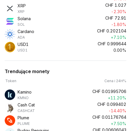
CHF
1.027
XRP
-2.30%
XRP
CHF
72.91
Solana
-1.80%
SOL
CHF
0.202104
Cardano
+7.10%
ADA
CHF
0.999644
USD1
0.00%
USD1
Trendujące monety
Token
Cena i 24H%
CHF
0.01995706
Kamino
+11.20%
KMNO
CHF
0.099402
Cash Cat
-14.40%
CASHCAT
CHF
0.01176764
Plume
+7.50%
PLUME
CHF
0.00606043
Pudgy Penguins