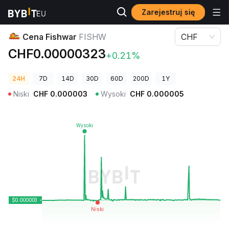
Zarejestruj się
Ceny kryptowalut
Cena Fishwar FISHW
Cena Fishwar
FISHW
CHF
CHF0.00000323
+0.21%
24H
7D
14D
30D
60D
200D
1Y
Niski
CHF
0.000003
Wysoki
CHF
0.000005