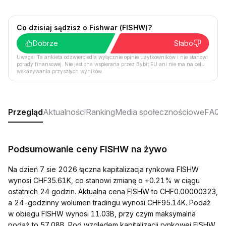
Co dzisiaj sądzisz o Fishwar (FISHW)?
Dobrze
Słabo
Uwaga: Ta ankieta odzwierciedla wyłącznie opinie użytkowników i nie stanowi
porady finansowej. Nie jest ona wspierana przez Bybit EU ani nie ma na celu
wskazywania przyszłych wyników.
Przegląd
Aktualności
Ranking
Media społecznościowe
FAQ
Podsumowanie ceny FISHW na żywo
Na dzień 7 sie 2026 łączna kapitalizacja rynkowa FISHW
wynosi CHF35.61K, co stanowi zmianę o +0.21% w ciągu
ostatnich 24 godzin. Aktualna cena FISHW to CHF0.00000323,
a 24-godzinny wolumen tradingu wynosi CHF95.14K. Podaż
w obiegu FISHW wynosi 11.03B, przy czym maksymalna
podaż to 57.08B. Pod względem kapitalizacji rynkowej FISHW