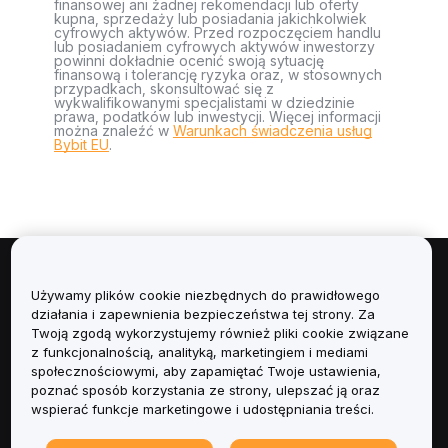
finansowej ani żadnej rekomendacji lub oferty
kupna, sprzedaży lub posiadania jakichkolwiek
cyfrowych aktywów. Przed rozpoczęciem handlu
lub posiadaniem cyfrowych aktywów inwestorzy
powinni dokładnie ocenić swoją sytuację
finansową i tolerancję ryzyka oraz, w stosownych
przypadkach, skonsultować się z
wykwalifikowanymi specjalistami w dziedzinie
prawa, podatków lub inwestycji. Więcej informacji
można znaleźć w
Warunkach świadczenia usług
Bybit EU
.
Informacje
Używamy plików cookie niezbędnych do prawidłowego
działania i zapewnienia bezpieczeństwa tej strony. Za
Usługi
Twoją zgodą wykorzystujemy również pliki cookie związane
z funkcjonalnością, analityką, marketingiem i mediami
społecznościowymi, aby zapamiętać Twoje ustawienia,
Obsługa Klienta
poznać sposób korzystania ze strony, ulepszać ją oraz
wspierać funkcje marketingowe i udostępniania treści.
Produkty