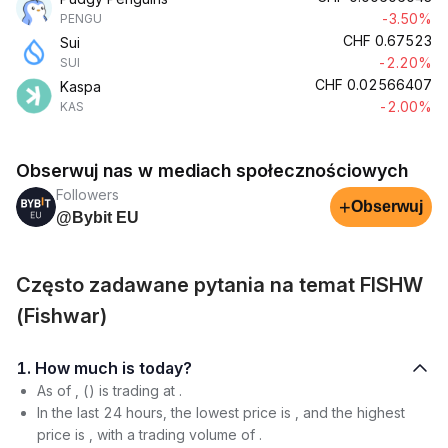
-3.50%
PENGU
CHF
0.67523
Sui
-2.20%
SUI
CHF
0.02566407
Kaspa
-2.00%
KAS
Obserwuj nas w mediach społecznościowych
Followers
+
Obserwuj
@Bybit EU
Często zadawane pytania na temat FISHW
(Fishwar)
1. How much is today?
As of , () is trading at .
In the last 24 hours, the lowest price is , and the highest
price is , with a trading volume of .