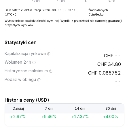
Data ostatniej aktualizacji: 2026-08-06 09:03:11
Źródło danych:
(UTC+0)
CoinGecko
Wyłączenie odpowiedzialności cywilnej: Wyniki z przeszłości nie stanowią gwarancji
przyszłych wyników.
Statystyki cen
Kapitalizacja rynkowa
--
Wolumen 24h
34.80
Historyczne maksimum
0.085752
Podaż w obiegu
--
Historia ceny (USD)
Dzisiaj
7 dni
14 dni
30 dni
+2.97%
+9.46%
+17.37%
+4.00%