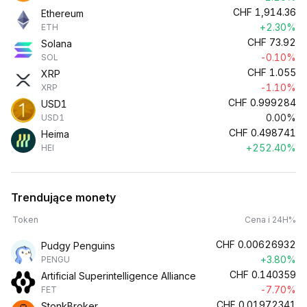
CHF
1,914.36
Ethereum
+2.30%
ETH
CHF
73.92
Solana
-0.10%
SOL
CHF
1.055
XRP
-1.10%
XRP
CHF
0.999284
USD1
0.00%
USD1
CHF
0.498741
Heima
+252.40%
HEI
Trendujące monety
Token
Cena i 24H%
CHF
0.00626932
Pudgy Penguins
+3.80%
PENGU
CHF
0.140359
Artificial Superintelligence Alliance
-7.70%
FET
CHF
0.01972341
StonkBroker