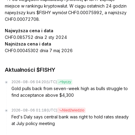
miejsce w rankingu kryptowalut. W ciągu ostatnich 24 godzin
najwyższy kurs $FISHY wyniósł CHF0.00075992, a najniższy
CHF0.00072708.
Najwyższa cena i data
CHF0.085752 dnia 2 sty 2024
Najniższa cena i data
CHF0.00045302 dnia 7 maj 2026
Aktualności $FISHY
2026-08-06 04:20
(UTC)
byczy
Gold pulls back from seven-week high as bulls struggle to
find acceptance above $4,300
2026-08-06 01:18
(UTC)
Niedźwiedzio
Fed's Daly says central bank was right to hold rates steady
at July policy meeting