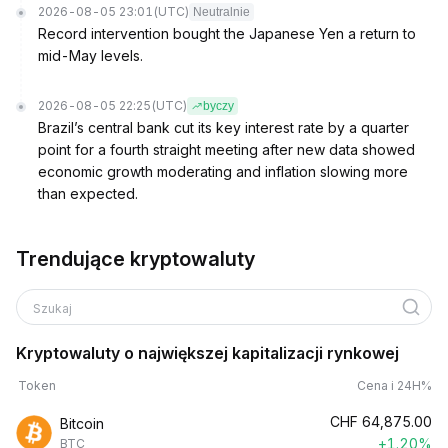
2026-08-05 23:01
(UTC)
Neutralnie
Record intervention bought the Japanese Yen a return to
mid-May levels.
2026-08-05 22:25
(UTC)
byczy
Brazil’s central bank cut its key interest rate by a quarter
point for a fourth straight meeting after new data showed
economic growth moderating and inflation slowing more
than expected.
Trendujące kryptowaluty
Szukaj
Kryptowaluty o największej kapitalizacji rynkowej
Token
Cena i 24H%
CHF
64,875.00
Bitcoin
+1.20%
BTC