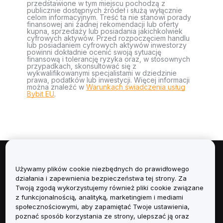
przedstawione w tym miejscu pochodzą z
publicznie dostępnych źródeł i służą wyłącznie
celom informacyjnym. Treść ta nie stanowi porady
finansowej ani żadnej rekomendacji lub oferty
kupna, sprzedaży lub posiadania jakichkolwiek
cyfrowych aktywów. Przed rozpoczęciem handlu
lub posiadaniem cyfrowych aktywów inwestorzy
powinni dokładnie ocenić swoją sytuację
finansową i tolerancję ryzyka oraz, w stosownych
przypadkach, skonsultować się z
wykwalifikowanymi specjalistami w dziedzinie
prawa, podatków lub inwestycji. Więcej informacji
można znaleźć w
Warunkach świadczenia usług
Bybit EU
.
Informacje
Używamy plików cookie niezbędnych do prawidłowego
działania i zapewnienia bezpieczeństwa tej strony. Za
Usługi
Twoją zgodą wykorzystujemy również pliki cookie związane
z funkcjonalnością, analityką, marketingiem i mediami
społecznościowymi, aby zapamiętać Twoje ustawienia,
Obsługa Klienta
poznać sposób korzystania ze strony, ulepszać ją oraz