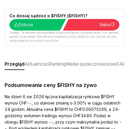
Co dzisiaj sądzisz o $FISHY ($FISHY)?
Dobrze
Słabo
Uwaga: Ta ankieta odzwierciedla wyłącznie opinie użytkowników i nie stanowi
porady finansowej. Nie jest ona wspierana przez Bybit EU ani nie ma na celu
wskazywania przyszłych wyników.
Przegląd
Aktualności
Ranking
Media społecznościowe
FAQ
Podsumowanie ceny $FISHY na żywo
Na dzień 6 sie 2026 łączna kapitalizacja rynkowa $FISHY
wynosi CHF--, co stanowi zmianę o 0.00% w ciągu ostatnich
24 godzin. Aktualna cena $FISHY to CHF0.00075169, a 24-
godzinny wolumen tradingu wynosi CHF34.80. Podaż w
obiegu $FISHY wynosi --, przy czym maksymalna podaż to -
-. Pod względem kapitalizacji rynkowej $FISHY zajmuje --