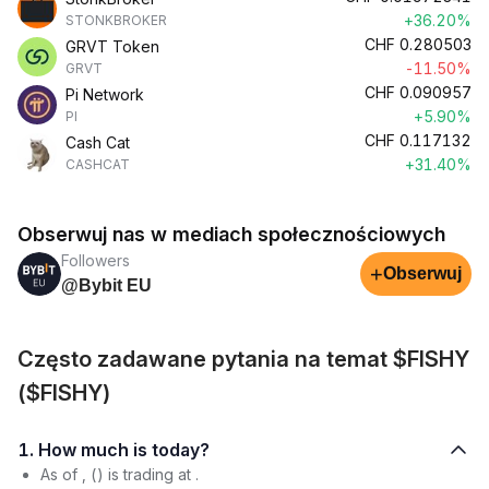
+36.20%
STONKBROKER
CHF
0.280503
GRVT Token
-11.50%
GRVT
CHF
0.090957
Pi Network
+5.90%
PI
CHF
0.117132
Cash Cat
+31.40%
CASHCAT
Obserwuj nas w mediach społecznościowych
Followers
+
Obserwuj
@Bybit EU
Często zadawane pytania na temat $FISHY
($FISHY)
1. How much is today?
As of , () is trading at .