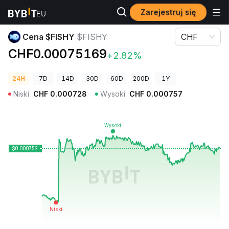
Zarejestruj się
Ceny kryptowalut
Cena $FISHY $FISHY
Cena $FISHY
$FISHY
CHF
CHF0.00075169
+2.82%
24H
7D
14D
30D
60D
200D
1Y
Niski
CHF
0.000728
Wysoki
CHF
0.000757