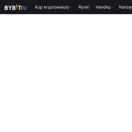
Kup kryptowaluty
Rynki
Handluj
Narzę