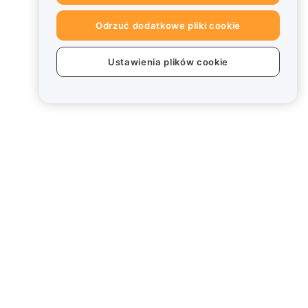
Odrzuć dodatkowe pliki cookie
Ustawienia plików cookie
Informacje prawne
Polityka dotycząca konfliktu
interesów
Podsumowanie polityki
powiernictwa i zarządzania
Informacje ESG
Biuletyny informacyjne
kryptoaktywów