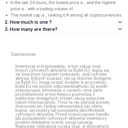
In the last 24 hours, the lowest price is , and the highest
price is , with a trading volume of .
The market cap is , ranking it # among all cryptocurrencies.
2. How much is one ?
3. How many are there?
Zastrzeżenie
Inwestycje w kryptowaluty, w tym zakup oraz
innych cyfrowych aktywów na Bybit EU, wiążą się
ze znacznym ryzykiem rynkowym. Jeśli cyfrowe
aktywa, których szukasz, nie są obecnie dostępne
na Bybit EU, mogą zostać dodane w przyszłości.
Bybit EU nie ponosi odpowiedzialności za wyniki
inwestycyjne. Informacje o cenach i inne dane
przedstawione w tym miejscu pochodzą z
publicznie dostępnych źródeł i służą wyłącznie
celom informacyjnym. Treść ta nie stanowi porady
finansowej ani żadnej rekomendacji lub oferty
kupna, sprzedaży lub posiadania jakichkolwiek
cyfrowych aktywów. Przed rozpoczęciem handlu
lub posiadaniem cyfrowych aktywów inwestorzy
powinni dokładnie ocenić swoją sytuację
finansową i tolerancję ryzyka oraz, w stosownych