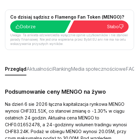
Co dzisiaj sądzisz o Flamengo Fan Token (MENGO)?
Dobrze
Słabo
Uwaga: Ta ankieta odzwierciedla wyłącznie opinie użytkowników i nie stanowi
porady finansowej. Nie jest ona wspierana przez Bybit EU ani nie ma na celu
wskazywania przyszłych wyników.
Przegląd
Aktualności
Ranking
Media społecznościowe
FAQ
Podsumowanie ceny MENGO na żywo
Na dzień 6 sie 2026 łączna kapitalizacja rynkowa MENGO
wynosi CHF331.51K, co stanowi zmianę o -1.30% w ciągu
ostatnich 24 godzin. Aktualna cena MENGO to
CHF0.01652478, a 24-godzinny wolumen tradingu wynosi
CHF83.24K. Podaż w obiegu MENGO wynosi 20.05M, przy
czym maksymalna podaż to 30.00M. Pod względem