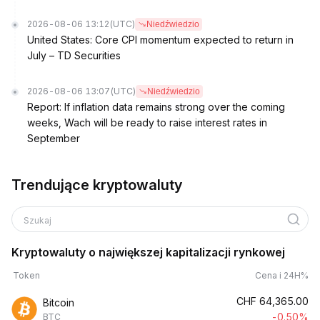
2026-08-06 13:12
(UTC)
Niedźwiedzio
United States: Core CPI momentum expected to return in
July – TD Securities
2026-08-06 13:07
(UTC)
Niedźwiedzio
Report: If inflation data remains strong over the coming
weeks, Wach will be ready to raise interest rates in
September
Trendujące kryptowaluty
Szukaj
Kryptowaluty o największej kapitalizacji rynkowej
Token
Cena i 24H%
CHF
64,365.00
Bitcoin
-0.50%
BTC