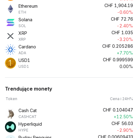
CHF
1,904.19
Ethereum
-0.60%
ETH
CHF
72.76
Solana
-2.40%
SOL
CHF
1.035
XRP
-3.20%
XRP
CHF
0.205286
Cardano
+7.70%
ADA
CHF
0.999599
USD1
0.00%
USD1
Trendujące monety
Token
Cena i 24H%
CHF
0.104047
Cash Cat
+12.50%
CASHCAT
CHF
56.03
Hyperliquid
-2.90%
HYPE
CHF
0.00609433
Pudgy Penguins