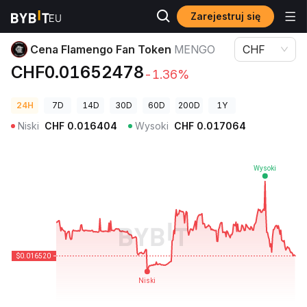
Zarejestruj się
Ceny kryptowalut
Cena Flamengo Fan Token MENGO
Cena Flamengo Fan Token
MENGO
CHF
CHF0.01652478
-1.36%
24H
7D
14D
30D
60D
200D
1Y
Niski
CHF
0.016404
Wysoki
CHF
0.017064