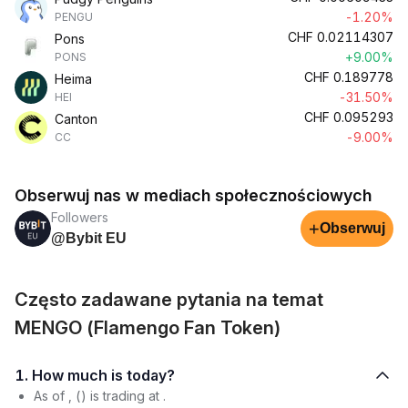
-1.20%
PENGU
CHF
0.02114307
Pons
+9.00%
PONS
CHF
0.189778
Heima
-31.50%
HEI
CHF
0.095293
Canton
-9.00%
CC
Obserwuj nas w mediach społecznościowych
Followers
+
Obserwuj
@Bybit EU
Często zadawane pytania na temat
MENGO (Flamengo Fan Token)
1. How much is today?
As of , () is trading at .