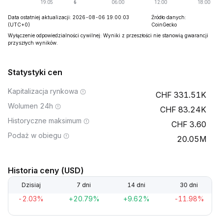
Data ostatniej aktualizacji: 2026-08-06 19:00:03
Źródło danych:
(UTC+0)
CoinGecko
Wyłączenie odpowiedzialności cywilnej: Wyniki z przeszłości nie stanowią gwarancji
przyszłych wyników.
Statystyki cen
Kapitalizacja rynkowa
331.51K
Wolumen 24h
83.24K
Historyczne maksimum
3.60
Podaż w obiegu
20.05M
Historia ceny (USD)
Dzisiaj
7 dni
14 dni
30 dni
-2.03%
+20.79%
+9.62%
-11.98%