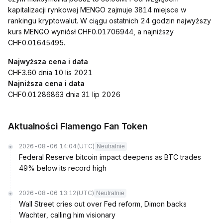
kapitalizacji rynkowej MENGO zajmuje 3814 miejsce w
rankingu kryptowalut. W ciągu ostatnich 24 godzin najwyższy
kurs MENGO wyniósł CHF0.01706944, a najniższy
CHF0.01645495.
Najwyższa cena i data
CHF3.60 dnia 10 lis 2021
Najniższa cena i data
CHF0.01286863 dnia 31 lip 2026
Aktualności Flamengo Fan Token
2026-08-06 14:04
(UTC)
Neutralnie
Federal Reserve bitcoin impact deepens as BTC trades
49% below its record high
2026-08-06 13:12
(UTC)
Neutralnie
Wall Street cries out over Fed reform, Dimon backs
Wachter, calling him visionary