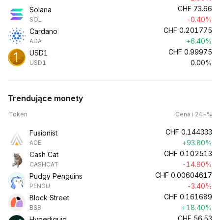
CHF
73.66
Solana
-0.40%
SOL
CHF
0.201775
Cardano
+6.40%
ADA
CHF
0.99975
USD1
0.00%
USD1
Trendujące monety
Token
Cena i 24H%
CHF
0.144333
Fusionist
+93.80%
ACE
CHF
0.102513
Cash Cat
-14.90%
CASHCAT
CHF
0.00604617
Pudgy Penguins
-3.40%
PENGU
CHF
0.161689
Block Street
+18.40%
BSB
CHF
56.53
Hyperliquid