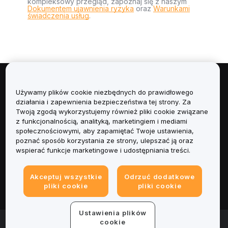
kompleksowy przegląd, zapoznaj się z naszym
Dokumentem ujawnienia ryzyka
oraz
Warunkami
świadczenia usług
.
Informacje
Używamy plików cookie niezbędnych do prawidłowego
działania i zapewnienia bezpieczeństwa tej strony. Za
Usługi
Twoją zgodą wykorzystujemy również pliki cookie związane
z funkcjonalnością, analityką, marketingiem i mediami
społecznościowymi, aby zapamiętać Twoje ustawienia,
Obsługa Klienta
poznać sposób korzystania ze strony, ulepszać ją oraz
wspierać funkcje marketingowe i udostępniania treści.
Produkty
Akceptuj wszystkie
Odrzuć dodatkowe
Informacje prawne
pliki cookie
pliki cookie
Ustawienia plików
© 2025-2026 Bybit.eu. All rights reserved.
cookie