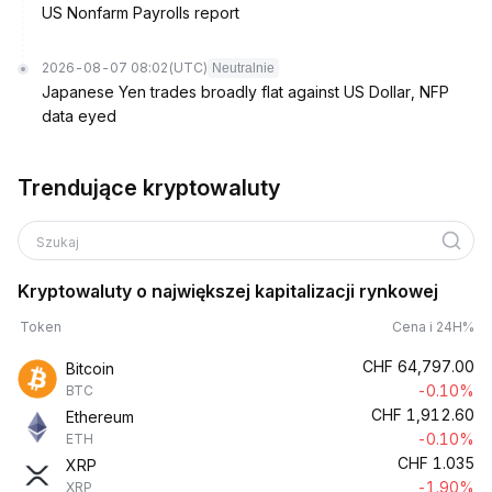
US Nonfarm Payrolls report
2026-08-07 08:02
(UTC)
Neutralnie
Japanese Yen trades broadly flat against US Dollar, NFP
data eyed
Trendujące kryptowaluty
Szukaj
Kryptowaluty o największej kapitalizacji rynkowej
Token
Cena i 24H%
CHF
64,797.00
Bitcoin
-0.10%
BTC
CHF
1,912.60
Ethereum
-0.10%
ETH
CHF
1.035
XRP
-1.90%
XRP