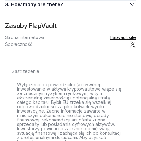
3. How many are there?
Zasoby FlapVault
Strona internetowa
flapvault.site
Społeczność
Zastrzeżenie
Wyłączenie odpowiedzialności cywilnej
Inwestowanie w aktywa kryptowalutowe wiąże się
ze znacznym ryzykiem rynkowym, w tym
ekstremalną zmiennością i potencjalną utratą
całego kapitału. Bybit EU zrzeka się wszelkiej
odpowiedzialności za jakiekolwiek wyniki
inwestycyjne. Żadne informacje zawarte w
niniejszym dokumencie nie stanowią porady
finansowej, rekomendacji ani oferty kupna,
sprzedaży lub posiadania cyfrowych aktywów.
Inwestorzy powinni niezależnie ocenić swoją
sytuację finansową i zachęca się ich do konsultacji
z profesjonalnymi doradcami. Aby uzyskać