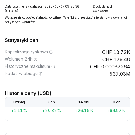
Data ostatniej aktualizacji: 2026-08-07 09:58:36
Źródło danych:
(UTC+0)
CoinGecko
Wyłączenie odpowiedzialności cywilnej: Wyniki z przeszłości nie stanowią gwarancji
przyszłych wyników.
Statystyki cen
Kapitalizacja rynkowa
13.72K
Wolumen 24h
139.40
Historyczne maksimum
0.00037264
Podaż w obiegu
537.03M
Historia ceny (USD)
Dzisiaj
7 dni
14 dni
30 dni
+1.11%
+20.32%
+26.15%
+64.97%