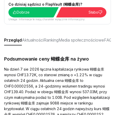
Co dzisiaj sądzisz o FlapVault (蝴蝶金库)?
Dobrze
Słabo
Uwaga: Informacje te mają charakter wyłącznie informacyjny.
Przegląd
Aktualności
Ranking
Media społecznościowe
FAQ
Podsumowanie ceny 蝴蝶金库 na żywo
Na dzień 7 sie 2026 łączna kapitalizacja rynkowa 蝴蝶金库
wynosi CHF13.72K, co stanowi zmianę o +1.22% w ciągu
ostatnich 24 godzin. Aktualna cena 蝴蝶金库 to
CHF0.00002556, a 24-godzinny wolumen tradingu wynosi
CHF139.40. Podaż w obiegu 蝴蝶金库 wynosi 537.03M, przy
czym maksymalna podaż to 1.00B. Pod względem kapitalizacji
rynkowej 蝴蝶金库 zajmuje 9088 miejsce w rankingu
kryptowalut. W ciągu ostatnich 24 godzin najwyższy kurs 蝴蝶
金库 wyniósł CHF0.00002576, a najniższy CHF0.0000252.