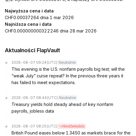
Najwyższa cena i data
CHF0.00037264 dnia 1 mar 2026
Najniższa cena i data
CHF0.000000000322246 dnia 28 mar 2026
Aktualności FlapVault
2026-08-07 09:24
(UTC)
Neutralnie
This evening is the U.S. nonfarm payrolls big test; will the
“weak July” curse repeat? In the previous three years it
has failed to meet expectations.
2026-08-07 08:44
(UTC)
Neutralnie
Treasury yields hold steady ahead of key nonfarm
payrolls, jobless data
2026-08-07 08:25
(UTC)
Niedźwiedzio
British Pound eases below 1.3450 as markets brace for the