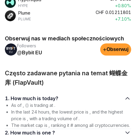
+0.80%
HYPE
CHF
0.01211801
Plume
+7.10%
PLUME
Obserwuj nas w mediach społecznościowych
Followers
+
Obserwuj
@Bybit EU
Często zadawane pytania na temat 蝴蝶金
库 (FlapVault)
1. How much is today?
As of , () is trading at .
In the last 24 hours, the lowest price is , and the highest
price is , with a trading volume of .
The market cap is , ranking it # among all cryptocurrencies.
2. How much is one ?