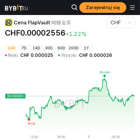
Zarejestruj się
Ceny kryptowalut
Cena FlapVault 蝴蝶金库
Cena FlapVault
蝴蝶金库
CHF
CHF0.00002556
+1.22%
24H
7D
14D
30D
60D
200D
1Y
Niski
CHF
0.000025
Wysoki
CHF
0.000026