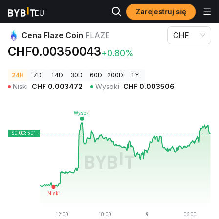
Zarejestruj się
Ceny kryptowalut
Cena Flaze Coin FLAZE
Cena Flaze Coin
FLAZE
CHF
CHF0.00350043
+0.80%
24H
7D
14D
30D
60D
200D
1Y
Niski
CHF
0.003472
Wysoki
CHF
0.003506