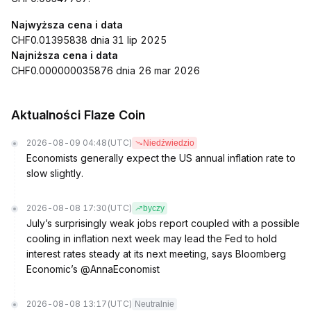
Najwyższa cena i data
CHF0.01395838 dnia 31 lip 2025
Najniższa cena i data
CHF0.000000035876 dnia 26 mar 2026
Aktualności Flaze Coin
2026-08-09 04:48
(UTC)
Niedźwiedzio
Economists generally expect the US annual inflation rate to
slow slightly.
2026-08-08 17:30
(UTC)
byczy
July’s surprisingly weak jobs report coupled with a possible
cooling in inflation next week may lead the Fed to hold
interest rates steady at its next meeting, says Bloomberg
Economic’s @AnnaEconomist
2026-08-08 13:17
(UTC)
Neutralnie