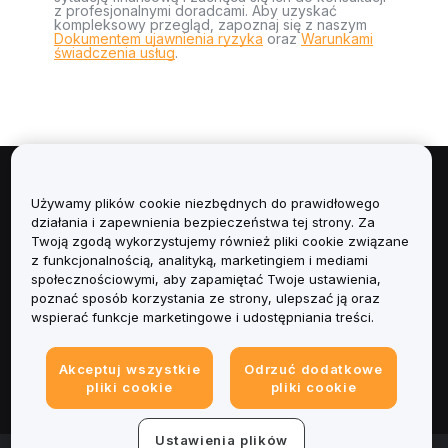
z profesjonalnymi doradcami. Aby uzyskać
kompleksowy przegląd, zapoznaj się z naszym
Dokumentem ujawnienia ryzyka
oraz
Warunkami
świadczenia usług
.
Informacje
Używamy plików cookie niezbędnych do prawidłowego
działania i zapewnienia bezpieczeństwa tej strony. Za
Usługi
Twoją zgodą wykorzystujemy również pliki cookie związane
z funkcjonalnością, analityką, marketingiem i mediami
społecznościowymi, aby zapamiętać Twoje ustawienia,
Obsługa Klienta
poznać sposób korzystania ze strony, ulepszać ją oraz
wspierać funkcje marketingowe i udostępniania treści.
Produkty
Akceptuj wszystkie
Odrzuć dodatkowe
Informacje prawne
pliki cookie
pliki cookie
Ustawienia plików