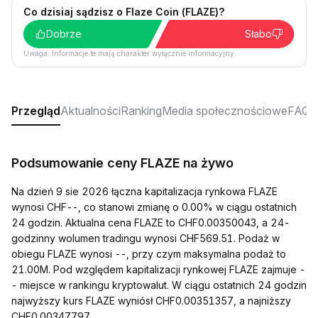
Co dzisiaj sądzisz o Flaze Coin (FLAZE)?
Dobrze
Słabo
Uwaga: Informacje te mają charakter wyłącznie informacyjny.
Przegląd
Aktualności
Ranking
Media społecznościowe
FAQ
Podsumowanie ceny FLAZE na żywo
Na dzień 9 sie 2026 łączna kapitalizacja rynkowa FLAZE
wynosi CHF--, co stanowi zmianę o 0.00% w ciągu ostatnich
24 godzin. Aktualna cena FLAZE to CHF0.00350043, a 24-
godzinny wolumen tradingu wynosi CHF569.51. Podaż w
obiegu FLAZE wynosi --, przy czym maksymalna podaż to
21.00M. Pod względem kapitalizacji rynkowej FLAZE zajmuje -
- miejsce w rankingu kryptowalut. W ciągu ostatnich 24 godzin
najwyższy kurs FLAZE wyniósł CHF0.00351357, a najniższy
CHF0.00347797.