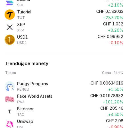
+2.10%
SOL
CHF
0.183033
Tutorial
+287.70%
TUT
CHF
1.032
XRP
+0.20%
XRP
CHF
0.99952
USD1
-0.10%
USD1
Trendujące monety
Token
Cena i 24H%
CHF
0.00634619
Pudgy Penguins
+1.50%
PENGU
CHF
0.01978932
Fake World Assets
+101.20%
FWA
CHF
205.46
Bittensor
+4.50%
TAO
CHF
3.98
Uniswap
-0.90%
UNI