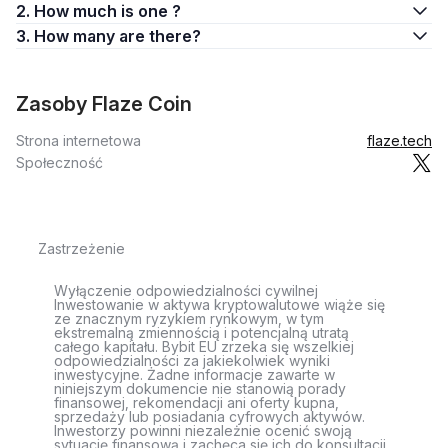
2. How much is one ?
3. How many are there?
Zasoby Flaze Coin
Strona internetowa
flaze.tech
Społeczność
Zastrzeżenie
Wyłączenie odpowiedzialności cywilnej
Inwestowanie w aktywa kryptowalutowe wiąże się
ze znacznym ryzykiem rynkowym, w tym
ekstremalną zmiennością i potencjalną utratą
całego kapitału. Bybit EU zrzeka się wszelkiej
odpowiedzialności za jakiekolwiek wyniki
inwestycyjne. Żadne informacje zawarte w
niniejszym dokumencie nie stanowią porady
finansowej, rekomendacji ani oferty kupna,
sprzedaży lub posiadania cyfrowych aktywów.
Inwestorzy powinni niezależnie ocenić swoją
sytuację finansową i zachęca się ich do konsultacji