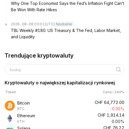
Why One Top Economist Says the Fed’s Inflation Fight Can’t
Be Won With Rate Hikes
2026-08-08 03:01
(UTC)
Neutralnie
TBL Weekly #180: US Treasury & The Fed, Labor Market,
and Liquidity
Trendujące kryptowaluty
Szukaj
Kryptowaluty o największej kapitalizacji rynkowej
Token
Cena i 24H%
CHF
64,772.00
Bitcoin
-0.30%
BTC
CHF
1,914.14
Ethereum
0.00%
ETH
CHF
76.22
Solana