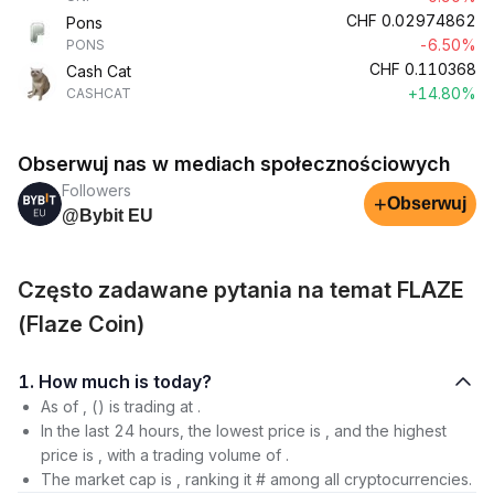
CHF
0.02974862
Pons
-6.50%
PONS
CHF
0.110368
Cash Cat
+14.80%
CASHCAT
Obserwuj nas w mediach społecznościowych
Followers
+
Obserwuj
@Bybit EU
Często zadawane pytania na temat FLAZE
(Flaze Coin)
1. How much is today?
As of , () is trading at .
In the last 24 hours, the lowest price is , and the highest
price is , with a trading volume of .
The market cap is , ranking it # among all cryptocurrencies.