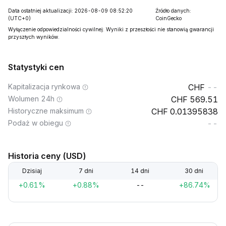
Data ostatniej aktualizacji: 2026-08-09 08:52:20
Źródło danych:
(UTC+0)
CoinGecko
Wyłączenie odpowiedzialności cywilnej: Wyniki z przeszłości nie stanowią gwarancji
przyszłych wyników.
Statystyki cen
Kapitalizacja rynkowa
--
Wolumen 24h
569.51
Historyczne maksimum
0.01395838
Podaż w obiegu
--
Historia ceny (USD)
Dzisiaj
7 dni
14 dni
30 dni
+0.61%
+0.88%
--
+86.74%