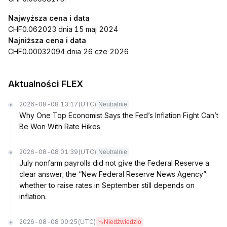
Najwyższa cena i data
CHF0.062023 dnia 15 maj 2024
Najniższa cena i data
CHF0.00032094 dnia 26 cze 2026
Aktualności FLEX
2026-08-08 13:17
(UTC)
Neutralnie
Why One Top Economist Says the Fed’s Inflation Fight Can’t
Be Won With Rate Hikes
2026-08-08 01:39
(UTC)
Neutralnie
July nonfarm payrolls did not give the Federal Reserve a
clear answer; the “New Federal Reserve News Agency”:
whether to raise rates in September still depends on
inflation.
2026-08-08 00:25
(UTC)
Niedźwiedzio