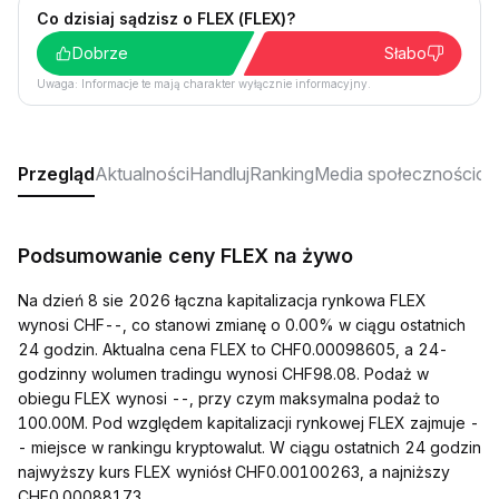
Co dzisiaj sądzisz o FLEX (FLEX)?
Dobrze
Słabo
Uwaga: Informacje te mają charakter wyłącznie informacyjny.
Przegląd
Aktualności
Handluj
Ranking
Media społecznościo
Podsumowanie ceny FLEX na żywo
Na dzień 8 sie 2026 łączna kapitalizacja rynkowa FLEX
wynosi CHF--, co stanowi zmianę o 0.00% w ciągu ostatnich
24 godzin. Aktualna cena FLEX to CHF0.00098605, a 24-
godzinny wolumen tradingu wynosi CHF98.08. Podaż w
obiegu FLEX wynosi --, przy czym maksymalna podaż to
100.00M. Pod względem kapitalizacji rynkowej FLEX zajmuje -
- miejsce w rankingu kryptowalut. W ciągu ostatnich 24 godzin
najwyższy kurs FLEX wyniósł CHF0.00100263, a najniższy
CHF0.00088173.