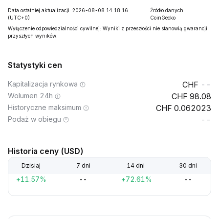
Data ostatniej aktualizacji: 2026-08-08 14:18:16
Źródło danych:
(UTC+0)
CoinGecko
Wyłączenie odpowiedzialności cywilnej: Wyniki z przeszłości nie stanowią gwarancji
przyszłych wyników.
Statystyki cen
Kapitalizacja rynkowa
--
Wolumen 24h
98.08
Historyczne maksimum
0.062023
Podaż w obiegu
--
Historia ceny (USD)
Dzisiaj
7 dni
14 dni
30 dni
+11.57%
--
+72.61%
--