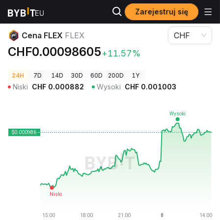
Zarejestruj się
Ceny kryptowalut
Cena FLEX FLEX
Cena FLEX
FLEX
CHF
CHF0.00098605
+11.57%
24H
7D
14D
30D
60D
200D
1Y
Niski
CHF
0.000882
Wysoki
CHF
0.001003