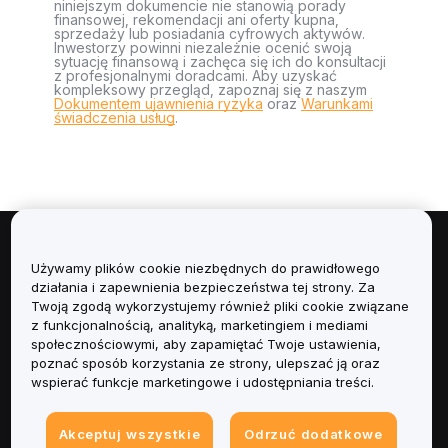
niniejszym dokumencie nie stanowią porady
finansowej, rekomendacji ani oferty kupna,
sprzedaży lub posiadania cyfrowych aktywów.
Inwestorzy powinni niezależnie ocenić swoją
sytuację finansową i zachęca się ich do konsultacji
z profesjonalnymi doradcami. Aby uzyskać
kompleksowy przegląd, zapoznaj się z naszym
Dokumentem ujawnienia ryzyka
oraz
Warunkami
świadczenia usług
.
Informacje
Używamy plików cookie niezbędnych do prawidłowego
działania i zapewnienia bezpieczeństwa tej strony. Za
Usługi
Twoją zgodą wykorzystujemy również pliki cookie związane
z funkcjonalnością, analityką, marketingiem i mediami
społecznościowymi, aby zapamiętać Twoje ustawienia,
Obsługa Klienta
poznać sposób korzystania ze strony, ulepszać ją oraz
wspierać funkcje marketingowe i udostępniania treści.
Produkty
Akceptuj wszystkie
Odrzuć dodatkowe