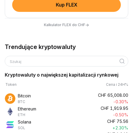
Kup FLEX
→
Kalkulator FLEX do CHF
Trendujące kryptowaluty
Szukaj
Kryptowaluty o największej kapitalizacji rynkowej
Token
Cena i 24H%
CHF
65,008.00
Bitcoin
-0.30%
BTC
CHF
1,919.95
Ethereum
-0.50%
ETH
CHF
75.56
Solana
+2.30%
SOL