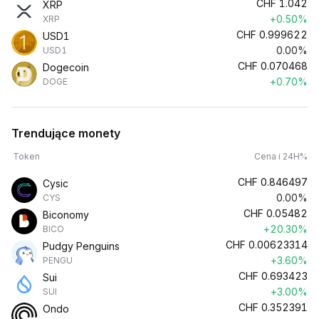
CHF
1.042
XRP
+0.50%
XRP
CHF
0.999622
USD1
0.00%
USD1
CHF
0.070468
Dogecoin
+0.70%
DOGE
Trendujące monety
Token
Cena i 24H%
CHF
0.846497
Cysic
0.00%
CYS
CHF
0.05482
Biconomy
+20.30%
BICO
CHF
0.00623314
Pudgy Penguins
+3.60%
PENGU
CHF
0.693423
Sui
+3.00%
SUI
CHF
0.352391
Ondo