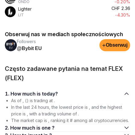
-0.20%
ONDO
CHF
2.36
Lighter
-4.30%
LIT
Obserwuj nas w mediach społecznościowych
Followers
+
Obserwuj
@Bybit EU
Często zadawane pytania na temat FLEX
(FLEX)
1. How much is today?
As of , () is trading at .
In the last 24 hours, the lowest price is , and the highest
price is , with a trading volume of .
The market cap is , ranking it # among all cryptocurrencies.
2. How much is one ?