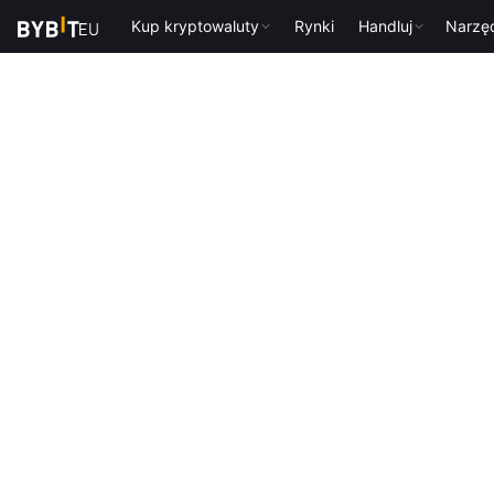
Kup kryptowaluty
Rynki
Handluj
Narzę