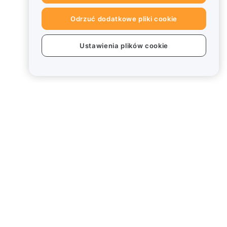
Odrzuć dodatkowe pliki cookie
Ustawienia plików cookie
Informacje prawne
Polityka dotycząca konfliktu
interesów
Podsumowanie polityki
powiernictwa i zarządzania
Informacje ESG
Biuletyny informacyjne
kryptoaktywów