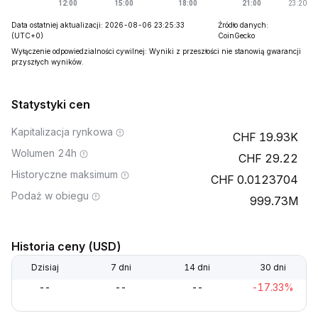
Data ostatniej aktualizacji: 2026-08-06 23:25:33
Źródło danych:
(UTC+0)
CoinGecko
Wyłączenie odpowiedzialności cywilnej: Wyniki z przeszłości nie stanowią gwarancji
przyszłych wyników.
Statystyki cen
Kapitalizacja rynkowa
19.93K
Wolumen 24h
29.22
Historyczne maksimum
0.0123704
Podaż w obiegu
999.73M
Historia ceny (USD)
Dzisiaj
7 dni
14 dni
30 dni
--
--
--
-17.33%