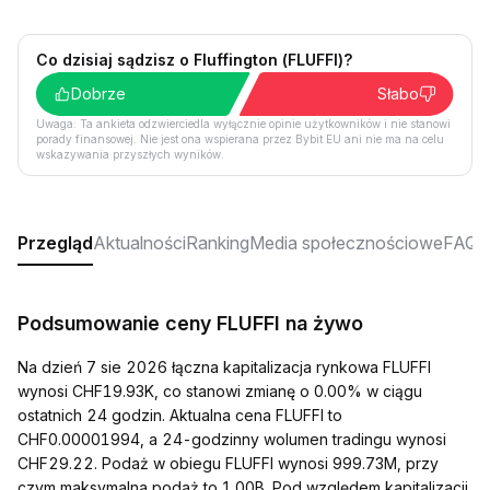
Co dzisiaj sądzisz o Fluffington (FLUFFI)?
Dobrze
Słabo
Uwaga: Ta ankieta odzwierciedla wyłącznie opinie użytkowników i nie stanowi
porady finansowej. Nie jest ona wspierana przez Bybit EU ani nie ma na celu
wskazywania przyszłych wyników.
Przegląd
Aktualności
Ranking
Media społecznościowe
FAQ
Podsumowanie ceny FLUFFI na żywo
Na dzień 7 sie 2026 łączna kapitalizacja rynkowa FLUFFI
wynosi CHF19.93K, co stanowi zmianę o 0.00% w ciągu
ostatnich 24 godzin. Aktualna cena FLUFFI to
CHF0.00001994, a 24-godzinny wolumen tradingu wynosi
CHF29.22. Podaż w obiegu FLUFFI wynosi 999.73M, przy
czym maksymalna podaż to 1.00B. Pod względem kapitalizacji