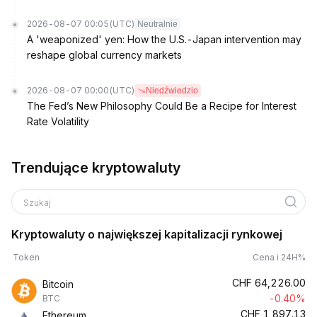
2026-08-07 00:05
(UTC)
Neutralnie
A 'weaponized' yen: How the U.S.-Japan intervention may
reshape global currency markets
2026-08-07 00:00
(UTC)
Niedźwiedzio
The Fed’s New Philosophy Could Be a Recipe for Interest
Rate Volatility
Trendujące kryptowaluty
Szukaj
Kryptowaluty o największej kapitalizacji rynkowej
Token
Cena i 24H%
CHF
64,226.00
Bitcoin
-0.40%
BTC
CHF
1,897.13
Ethereum