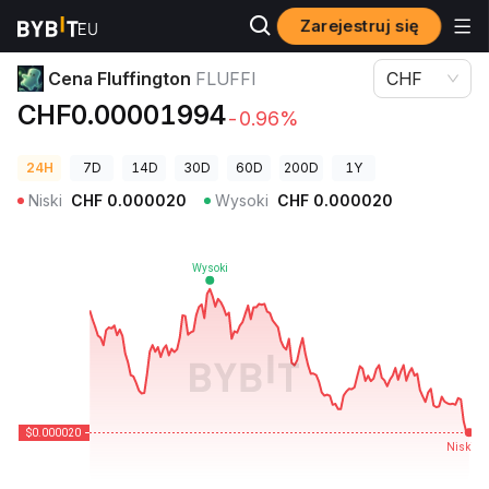
Zarejestruj się
Ceny kryptowalut
Cena Fluffington FLUFFI
Cena Fluffington
FLUFFI
CHF
CHF0.00001994
-0.96%
24H
7D
14D
30D
60D
200D
1Y
Niski
CHF
0.000020
Wysoki
CHF
0.000020