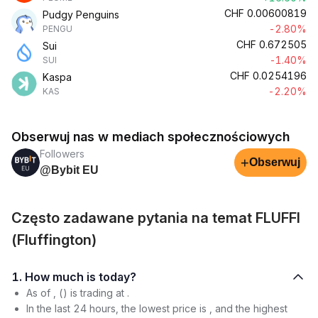
CHF
0.00600819
Pudgy Penguins
-2.80%
PENGU
CHF
0.672505
Sui
-1.40%
SUI
CHF
0.0254196
Kaspa
-2.20%
KAS
Obserwuj nas w mediach społecznościowych
Followers
+
Obserwuj
@Bybit EU
Często zadawane pytania na temat FLUFFI
(Fluffington)
1. How much is today?
As of , () is trading at .
In the last 24 hours, the lowest price is , and the highest