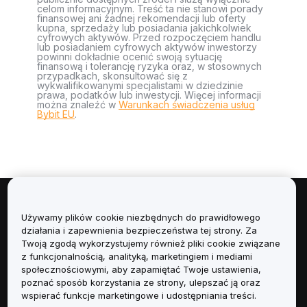
celom informacyjnym. Treść ta nie stanowi porady
finansowej ani żadnej rekomendacji lub oferty
kupna, sprzedaży lub posiadania jakichkolwiek
cyfrowych aktywów. Przed rozpoczęciem handlu
lub posiadaniem cyfrowych aktywów inwestorzy
powinni dokładnie ocenić swoją sytuację
finansową i tolerancję ryzyka oraz, w stosownych
przypadkach, skonsultować się z
wykwalifikowanymi specjalistami w dziedzinie
prawa, podatków lub inwestycji. Więcej informacji
można znaleźć w
Warunkach świadczenia usług
Bybit EU
.
Informacje
Używamy plików cookie niezbędnych do prawidłowego
działania i zapewnienia bezpieczeństwa tej strony. Za
Usługi
Twoją zgodą wykorzystujemy również pliki cookie związane
z funkcjonalnością, analityką, marketingiem i mediami
społecznościowymi, aby zapamiętać Twoje ustawienia,
Obsługa Klienta
poznać sposób korzystania ze strony, ulepszać ją oraz
wspierać funkcje marketingowe i udostępniania treści.