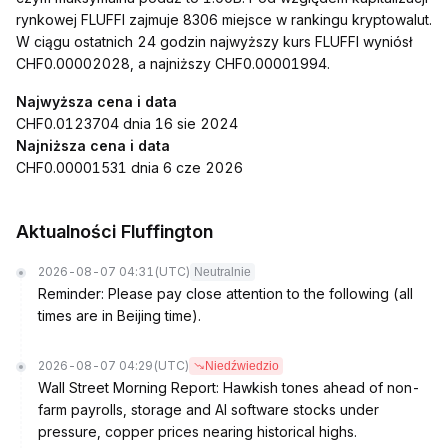
rynkowej FLUFFI zajmuje 8306 miejsce w rankingu kryptowalut.
W ciągu ostatnich 24 godzin najwyższy kurs FLUFFI wyniósł
CHF0.00002028, a najniższy CHF0.00001994.
Najwyższa cena i data
CHF0.0123704 dnia 16 sie 2024
Najniższa cena i data
CHF0.00001531 dnia 6 cze 2026
Aktualności Fluffington
2026-08-07 04:31
(UTC)
Neutralnie
Reminder: Please pay close attention to the following (all
times are in Beijing time).
2026-08-07 04:29
(UTC)
Niedźwiedzio
Wall Street Morning Report: Hawkish tones ahead of non-
farm payrolls, storage and AI software stocks under
pressure, copper prices nearing historical highs.