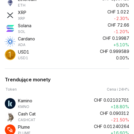
0.00%
ETH
CHF
1.022
XRP
-2.30%
XRP
CHF
72.66
Solana
-1.20%
SOL
CHF
0.19987
Cardano
+5.10%
ADA
CHF
0.999589
USD1
0.00%
USD1
Trendujące monety
Token
Cena i 24H%
CHF
0.02102701
Kamino
+18.80%
KMNO
CHF
0.090312
Cash Cat
-21.50%
CASHCAT
CHF
0.01240264
Plume
+16.60%
PLUME