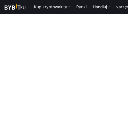
Kup kryptowaluty
Rynki
Handluj
Narzę