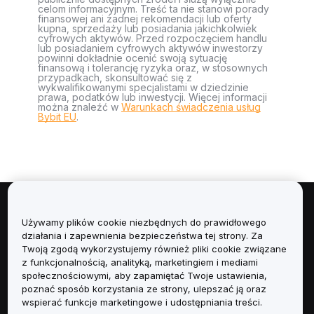
celom informacyjnym. Treść ta nie stanowi porady
finansowej ani żadnej rekomendacji lub oferty
kupna, sprzedaży lub posiadania jakichkolwiek
cyfrowych aktywów. Przed rozpoczęciem handlu
lub posiadaniem cyfrowych aktywów inwestorzy
powinni dokładnie ocenić swoją sytuację
finansową i tolerancję ryzyka oraz, w stosownych
przypadkach, skonsultować się z
wykwalifikowanymi specjalistami w dziedzinie
prawa, podatków lub inwestycji. Więcej informacji
można znaleźć w
Warunkach świadczenia usług
Bybit EU
.
Informacje
Używamy plików cookie niezbędnych do prawidłowego
działania i zapewnienia bezpieczeństwa tej strony. Za
Usługi
Twoją zgodą wykorzystujemy również pliki cookie związane
z funkcjonalnością, analityką, marketingiem i mediami
społecznościowymi, aby zapamiętać Twoje ustawienia,
Obsługa Klienta
poznać sposób korzystania ze strony, ulepszać ją oraz
wspierać funkcje marketingowe i udostępniania treści.