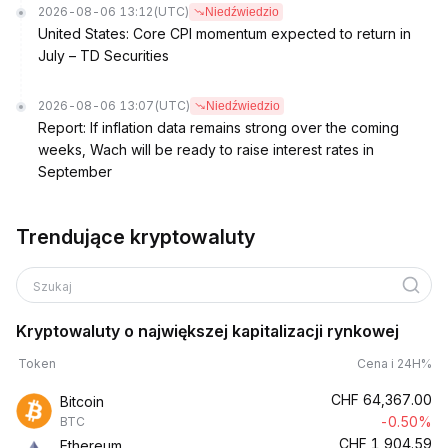
2026-08-06 13:12
(UTC)
Niedźwiedzio
United States: Core CPI momentum expected to return in
July – TD Securities
2026-08-06 13:07
(UTC)
Niedźwiedzio
Report: If inflation data remains strong over the coming
weeks, Wach will be ready to raise interest rates in
September
Trendujące kryptowaluty
Szukaj
Kryptowaluty o największej kapitalizacji rynkowej
Token
Cena i 24H%
CHF
64,367.00
Bitcoin
-0.50%
BTC
CHF
1,904.59
Ethereum