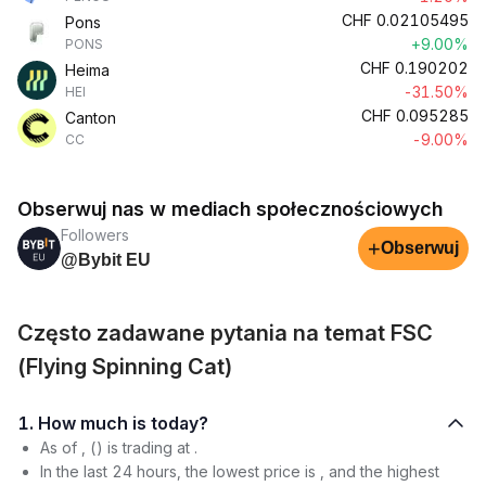
CHF
0.02105495
Pons
+9.00%
PONS
CHF
0.190202
Heima
-31.50%
HEI
CHF
0.095285
Canton
-9.00%
CC
Obserwuj nas w mediach społecznościowych
Followers
+
Obserwuj
@Bybit EU
Często zadawane pytania na temat FSC
(Flying Spinning Cat)
1. How much is today?
As of , () is trading at .
In the last 24 hours, the lowest price is , and the highest