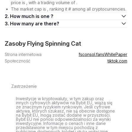
price is , with a trading volume of .
The market cap is , ranking it # among all cryptocurrencies.
2. How much is one ?
3. How many are there?
Zasoby Flying Spinning Cat
Strona internetowa
fsconsol.fans
WhitePaper
Społeczność
tiktok.com
Zastrzeżenie
Inwestycje w kryptowaluty, w tym zakup oraz
innych cyfrowych aktywów na Bybit EU, wiążą się
ze znacznym ryzykiem rynkowym. Jeśli cyfrowe
aktywa, których szukasz, nie są obecnie dostępne
na Bybit EU, mogą zostać dodane w przyszłości.
Bybit EU nie ponosi odpowiedzialności za wyniki
inwestycyjne. Informacje o cenach i inne dane
przedstawione w tym miejscu pochodzą z
publicznie dostępnych źródeł i służą wyłącznie