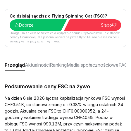
Co dzisiaj sądzisz o Flying Spinning Cat (FSC)?
Dobrze
Słabo
Uwaga: Ta ankieta odzwierciedla wyłącznie opinie użytkowników i nie stanowi
porady finansowej. Nie jest ona wspierana przez Bybit EU ani nie ma na celu
wskazywania przyszłych wyników.
Przegląd
Aktualności
Ranking
Media społecznościowe
FAQ
Podsumowanie ceny FSC na żywo
Na dzień 6 sie 2026 łączna kapitalizacja rynkowa FSC wynosi
CHF3.51K, co stanowi zmianę o +0.38% w ciągu ostatnich 24
godzin. Aktualna cena FSC to CHF0.00000352, a 24-
godzinny wolumen tradingu wynosi CHF40.65. Podaż w
obiegu FSC wynosi 999.12M, przy czym maksymalna podaż
to 1.00B. Pod względem kapitalizacji rynkowej FSC zajmuje