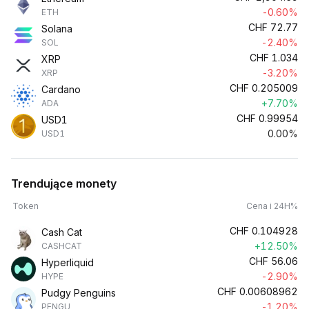
-0.60%
ETH
CHF
72.77
Solana
-2.40%
SOL
CHF
1.034
XRP
-3.20%
XRP
CHF
0.205009
Cardano
+7.70%
ADA
CHF
0.99954
USD1
0.00%
USD1
Trendujące monety
Token
Cena i 24H%
CHF
0.104928
Cash Cat
+12.50%
CASHCAT
CHF
56.06
Hyperliquid
-2.90%
HYPE
CHF
0.00608962
Pudgy Penguins
-1.20%
PENGU