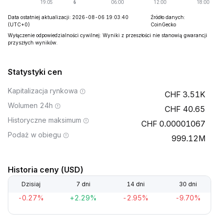
Data ostatniej aktualizacji: 2026-08-06 19:03:40
Źródło danych:
(UTC+0)
CoinGecko
Wyłączenie odpowiedzialności cywilnej: Wyniki z przeszłości nie stanowią gwarancji
przyszłych wyników.
Statystyki cen
Kapitalizacja rynkowa
3.51K
Wolumen 24h
40.65
Historyczne maksimum
0.00001067
Podaż w obiegu
999.12M
Historia ceny (USD)
Dzisiaj
7 dni
14 dni
30 dni
-0.27%
+2.29%
-2.95%
-9.70%