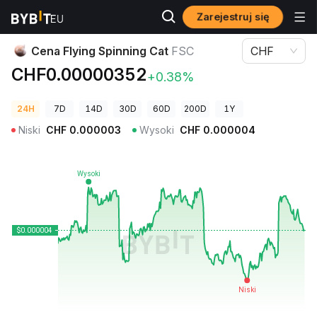
Zarejestruj się
Ceny kryptowalut
Cena Flying Spinning Cat FSC
Cena Flying Spinning Cat
FSC
CHF
CHF0.00000352
+0.38%
24H
7D
14D
30D
60D
200D
1Y
Niski
CHF
0.000003
Wysoki
CHF
0.000004