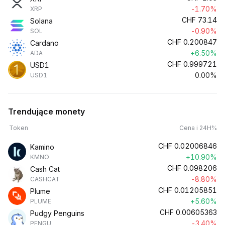
-1.70%
XRP
CHF
73.14
Solana
-0.90%
SOL
CHF
0.200847
Cardano
+6.50%
ADA
CHF
0.999721
USD1
0.00%
USD1
Trendujące monety
Token
Cena i 24H%
CHF
0.02006846
Kamino
+10.90%
KMNO
CHF
0.098206
Cash Cat
-8.80%
CASHCAT
CHF
0.01205851
Plume
+5.60%
PLUME
CHF
0.00605363
Pudgy Penguins
-3.40%
PENGU