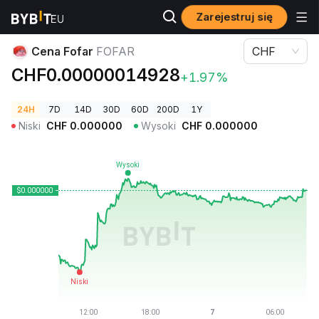
Zarejestruj się
Ceny kryptowalut
Cena Fofar FOFAR
Cena Fofar
FOFAR
CHF
CHF0.00000014928
+1.97%
24H
7D
14D
30D
60D
200D
1Y
Niski
CHF
0.000000
Wysoki
CHF
0.000000