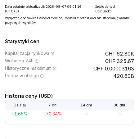
Data ostatniej aktualizacji: 2026-08-07 09:01:16
Źródło danych:
(UTC+0)
CoinGecko
Wyłączenie odpowiedzialności cywilnej: Wyniki z przeszłości nie stanowią gwarancji
przyszłych wyników.
Statystyki cen
Kapitalizacja rynkowa
62.80K
Wolumen 24h
325.67
Historyczne maksimum
0.00003163
Podaż w obiegu
420.69B
Historia ceny (USD)
Dzisiaj
7 dni
14 dni
30 dni
+1.65%
-70.34%
--
--