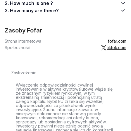
2. How much is one ?
3. How many are there?
Zasoby Fofar
Strona internetowa
fofar.com
Społeczność
tiktok.com
Zastrzeżenie
Wyłączenie odpowiedzialności cywilnej
Inwestowanie w aktywa kryptowalutowe wiąże się
ze znacznym ryzykiem rynkowym, w tym
ekstremalną zmiennością i potencjalną utratą
całego kapitału. Bybit EU zrzeka się wszelkiej
odpowiedzialności za jakiekolwiek wyniki
inwestycyjne. Żadne informacje zawarte w
niniejszym dokumencie nie stanowią porady
finansowej, rekomendacji ani oferty kupna,
sprzedaży lub posiadania cyfrowych aktywów.
Inwestorzy powinni niezależnie ocenić swoją
sytuację finansową i zachęca się ich do konsultacji