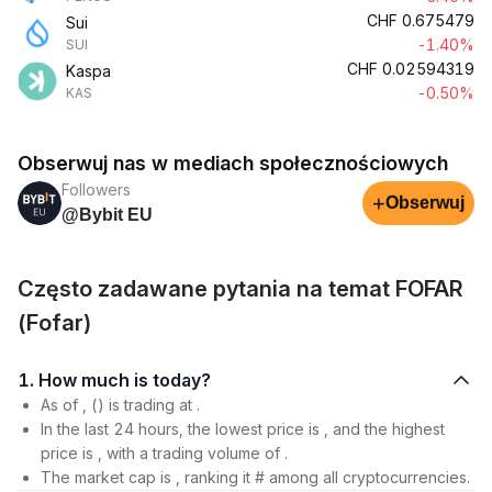
CHF
0.675479
Sui
-1.40%
SUI
CHF
0.02594319
Kaspa
-0.50%
KAS
Obserwuj nas w mediach społecznościowych
Followers
+
Obserwuj
@Bybit EU
Często zadawane pytania na temat FOFAR
(Fofar)
1. How much is today?
As of , () is trading at .
In the last 24 hours, the lowest price is , and the highest
price is , with a trading volume of .
The market cap is , ranking it # among all cryptocurrencies.