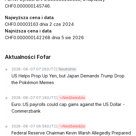
CHF0.000000145746.
Najwyższa cena i data
CHF0.00003163 dnia 2 cze 2024
Najniższa cena i data
CHF0.000000142268 dnia 5 sie 2026
Aktualności Fofar
2026-08-07 07:26
(UTC)
Neutralnie
US Helps Prop Up Yen, but Japan Demands Trump Drop
the Pokémon Memes
2026-08-07 07:18
(UTC)
Niedźwiedzio
Euro: US payrolls could cap gains against the US Dollar -
Commerzbank
2026-08-07 06:58
(UTC)
Niedźwiedzio
Federal Reserve Chairman Kevin Warsh Allegedly Prepared