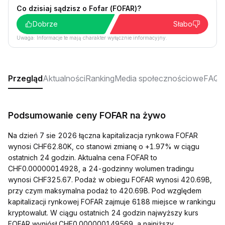
Co dzisiaj sądzisz o Fofar (FOFAR)?
Dobrze
Słabo
Uwaga: Informacje te mają charakter wyłącznie informacyjny.
Przegląd
Aktualności
Ranking
Media społecznościowe
FAQ
Podsumowanie ceny FOFAR na żywo
Na dzień 7 sie 2026 łączna kapitalizacja rynkowa FOFAR
wynosi CHF62.80K, co stanowi zmianę o +1.97% w ciągu
ostatnich 24 godzin. Aktualna cena FOFAR to
CHF0.00000014928, a 24-godzinny wolumen tradingu
wynosi CHF325.67. Podaż w obiegu FOFAR wynosi 420.69B,
przy czym maksymalna podaż to 420.69B. Pod względem
kapitalizacji rynkowej FOFAR zajmuje 6188 miejsce w rankingu
kryptowalut. W ciągu ostatnich 24 godzin najwyższy kurs
FOFAR wyniósł CHF0.000000149569, a najniższy