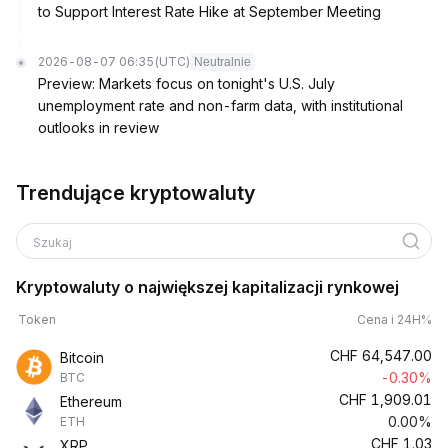
to Support Interest Rate Hike at September Meeting
2026-08-07 06:35
(UTC)
Neutralnie
Preview: Markets focus on tonight's U.S. July
unemployment rate and non-farm data, with institutional
outlooks in review
Trendujące kryptowaluty
Szukaj
Kryptowaluty o największej kapitalizacji rynkowej
Token
Cena i 24H%
CHF
64,547.00
Bitcoin
-0.30%
BTC
CHF
1,909.01
Ethereum
0.00%
ETH
CHF
1.03
XRP