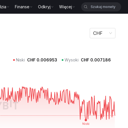
zia
Finanse
Odkryj
Więcej
CHF
Niski
CHF
0.006953
Wysoki
CHF
0.007186