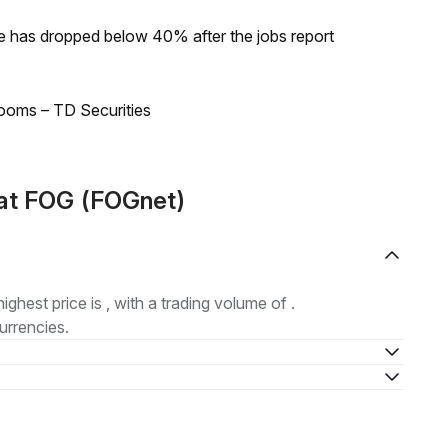
ke has dropped below 40% after the jobs report
looms – TD Securities
at FOG (FOGnet)
highest price is , with a trading volume of .
urrencies.