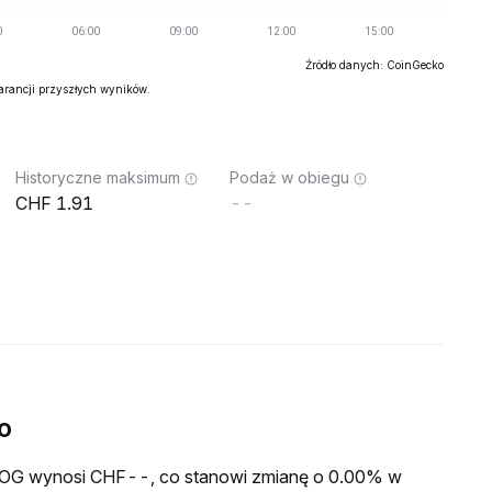
Źródło danych: CoinGecko
warancji przyszłych wyników.
Historyczne maksimum
Podaż w obiegu
1.91
--
o
a FOG wynosi CHF--, co stanowi zmianę o 0.00% w