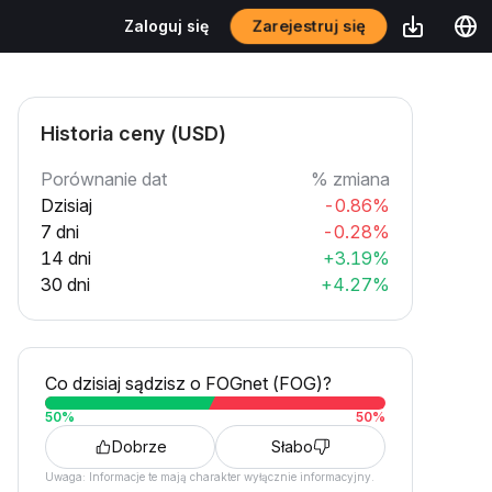
Zarejestruj się
Zaloguj się
Historia ceny (USD)
Porównanie dat
% zmiana
Dzisiaj
-0.86%
7 dni
-0.28%
14 dni
+3.19%
30 dni
+4.27%
Co dzisiaj sądzisz o FOGnet (FOG)?
50
%
50
%
Dobrze
Słabo
Uwaga: Informacje te mają charakter wyłącznie informacyjny.