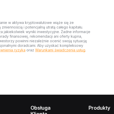
anie w aktywa kryptowalutowe wiąże się ze
miennością i potencjalną utratą całego kapitału.
za jakiekolwiek wyniki inwestycyjne. Żadne informacje
rady finansowej, rekomendacji ani oferty kupna,
estorzy powinni niezależnie ocenić swoją sytuację
ofesjonalnymi doradcami. Aby uzyskać kompleksowy
wnienia ryzyka
oraz
Warunkami świadczenia usług
.
Obsługa
Produkty