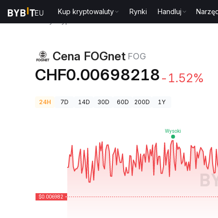
Kup kryptowaluty
Rynki
Handluj
Narzęd
Ceny kryptowalut
Cena FOGnet FOG
Cena FOGnet
FOG
CHF0.00698218
-1.52%
24H
7D
14D
30D
60D
200D
1Y