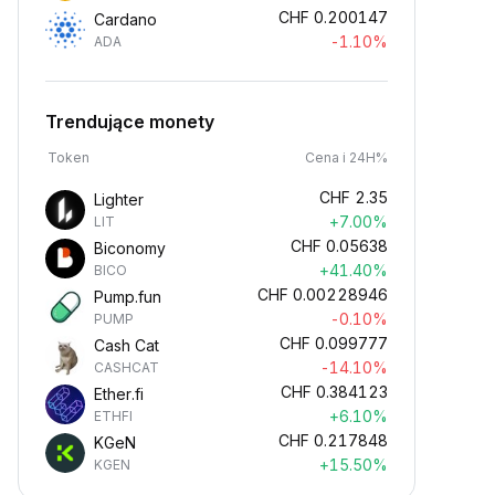
CHF
0.200147
Cardano
-1.10%
ADA
Trendujące monety
Token
Cena i 24H%
CHF
2.35
Lighter
+7.00%
LIT
CHF
0.05638
Biconomy
+41.40%
BICO
CHF
0.00228946
Pump.fun
-0.10%
PUMP
CHF
0.099777
Cash Cat
-14.10%
CASHCAT
CHF
0.384123
Ether.fi
+6.10%
ETHFI
CHF
0.217848
KGeN
+15.50%
KGEN