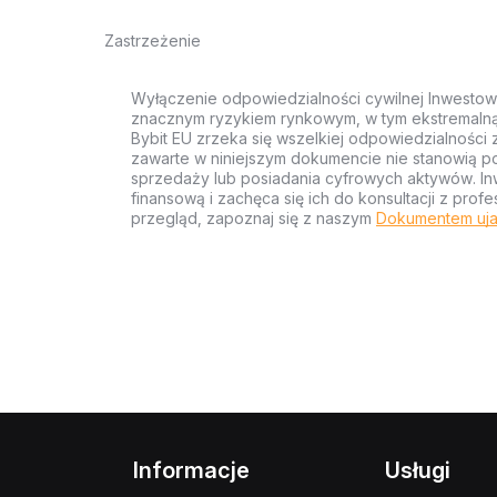
Zastrzeżenie
Wyłączenie odpowiedzialności cywilnej Inwestow
znacznym ryzykiem rynkowym, w tym ekstremalną z
Bybit EU zrzeka się wszelkiej odpowiedzialności 
zawarte w niniejszym dokumencie nie stanowią po
sprzedaży lub posiadania cyfrowych aktywów. Inw
finansową i zachęca się ich do konsultacji z pr
przegląd, zapoznaj się z naszym
Dokumentem uja
Informacje
Usługi