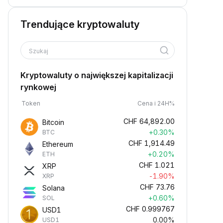
Trendujące kryptowaluty
Szukaj
Kryptowaluty o największej kapitalizacji
rynkowej
Token
Cena i 24H%
CHF
64,892.00
Bitcoin
+0.30%
BTC
CHF
1,914.49
Ethereum
+0.20%
ETH
CHF
1.021
XRP
-1.90%
XRP
CHF
73.76
Solana
+0.60%
SOL
CHF
0.999767
USD1
0.00%
USD1