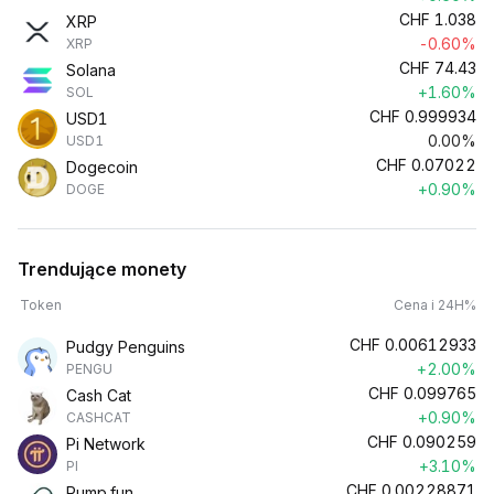
CHF
1.038
XRP
-0.60%
XRP
CHF
74.43
Solana
+1.60%
SOL
CHF
0.999934
USD1
0.00%
USD1
CHF
0.07022
Dogecoin
+0.90%
DOGE
Trendujące monety
Token
Cena i 24H%
CHF
0.00612933
Pudgy Penguins
+2.00%
PENGU
CHF
0.099765
Cash Cat
+0.90%
CASHCAT
CHF
0.090259
Pi Network
+3.10%
PI
CHF
0.00228871
Pump.fun