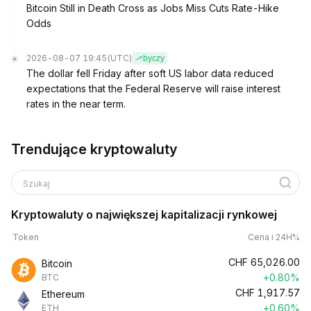
Bitcoin Still in Death Cross as Jobs Miss Cuts Rate-Hike
Odds
2026-08-07 19:45
(UTC)
byczy
The dollar fell Friday after soft US labor data reduced
expectations that the Federal Reserve will raise interest
rates in the near term.
Trendujące kryptowaluty
Szukaj
Kryptowaluty o największej kapitalizacji rynkowej
Token
Cena i 24H%
CHF
65,026.00
Bitcoin
+0.80%
BTC
CHF
1,917.57
Ethereum
+0.60%
ETH