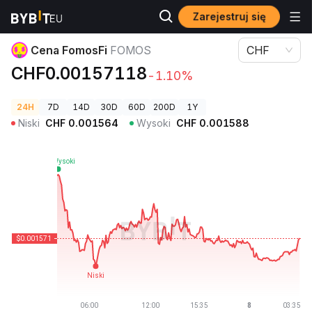
Zarejestruj się
Ceny kryptowalut
Cena FomosFi FOMOS
Cena FomosFi
FOMOS
CHF
CHF0.00157118
-1.10%
24H
7D
14D
30D
60D
200D
1Y
Niski
CHF
0.001564
Wysoki
CHF
0.001588