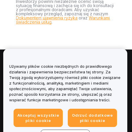
Inwestorzy powinni niezależnie ocenić swoją
sytuację finansową i zachęca się ich do konsultacji
z profesjonalnymi doradcami. Aby uzyskać
kompleksowy przegląd, zapoznaj się z naszym
Dokumentem ujawnienia ryzyka
oraz
Warunkami
świadczenia usług
.
Informacje
Używamy plików cookie niezbędnych do prawidłowego
działania i zapewnienia bezpieczeństwa tej strony. Za
Usługi
Twoją zgodą wykorzystujemy również pliki cookie związane
z funkcjonalnością, analityką, marketingiem i mediami
społecznościowymi, aby zapamiętać Twoje ustawienia,
Obsługa Klienta
poznać sposób korzystania ze strony, ulepszać ją oraz
wspierać funkcje marketingowe i udostępniania treści.
Produkty
Akceptuj wszystkie
Odrzuć dodatkowe
Informacje prawne
pliki cookie
pliki cookie