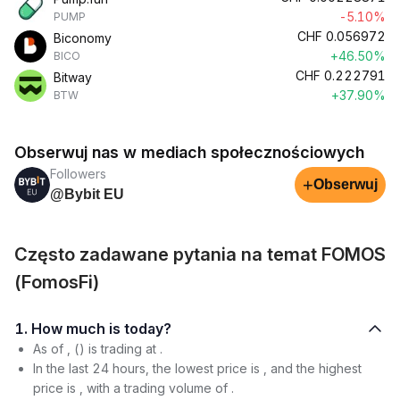
-5.10%
PUMP
CHF
0.056972
Biconomy
+46.50%
BICO
CHF
0.222791
Bitway
+37.90%
BTW
Obserwuj nas w mediach społecznościowych
Followers
+
Obserwuj
@Bybit EU
Często zadawane pytania na temat FOMOS
(FomosFi)
1. How much is today?
As of , () is trading at .
In the last 24 hours, the lowest price is , and the highest
price is , with a trading volume of .