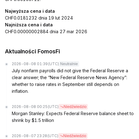
Najwyższa cena i data
CHF0.0181232 dnia 19 lut 2024
Najniższa cena i data
CHF0.00000002884 dnia 27 mar 2026
Aktualności FomosFi
2026-08-08 01:39
(UTC)
Neutralnie
July nonfarm payrolls did not give the Federal Reserve a
clear answer; the “New Federal Reserve News Agency”:
whether to raise rates in September still depends on
inflation.
2026-08-08 00:25
(UTC)
Niedźwiedzio
Morgan Stanley: Expects Federal Reserve balance sheet to
shrink by $1.5 trillion
2026-08-07 23:28
(UTC)
Niedźwiedzio