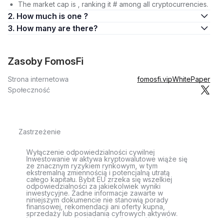
The market cap is , ranking it # among all cryptocurrencies.
2. How much is one ?
3. How many are there?
Zasoby FomosFi
Strona internetowa
fomosfi.vip
WhitePaper
Społeczność
Zastrzeżenie
Wyłączenie odpowiedzialności cywilnej
Inwestowanie w aktywa kryptowalutowe wiąże się
ze znacznym ryzykiem rynkowym, w tym
ekstremalną zmiennością i potencjalną utratą
całego kapitału. Bybit EU zrzeka się wszelkiej
odpowiedzialności za jakiekolwiek wyniki
inwestycyjne. Żadne informacje zawarte w
niniejszym dokumencie nie stanowią porady
finansowej, rekomendacji ani oferty kupna,
sprzedaży lub posiadania cyfrowych aktywów.