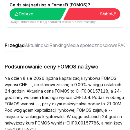
Co dzisiaj sądzisz o FomosFi (FOMOS)?
Dobrze
Słabo
Uwaga: Informacje te mają charakter wyłącznie informacyjny.
Przegląd
Aktualności
Ranking
Media społecznościowe
FAQ
Podsumowanie ceny FOMOS na żywo
Na dzień 8 sie 2026 łączna kapitalizacja rynkowa FOMOS
wynosi CHF--, co stanowi zmianę o 0.00% w ciągu ostatnich
24 godzin. Aktualna cena FOMOS to CHF0.00157118, a 24-
godzinny wolumen tradingu wynosi CHF1.04. Podaż w obiegu
FOMOS wynosi --, przy czym maksymalna podaż to 21.00M.
Pod względem kapitalizacji rynkowej FOMOS zajmuje --
miejsce w rankingu kryptowalut. W ciągu ostatnich 24 godzin
najwyższy kurs FOMOS wyniósł CHF0.00157786, a najniższy
CHF0.00155711.