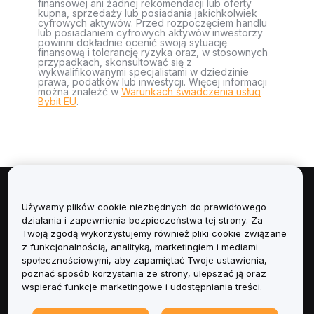
finansowej ani żadnej rekomendacji lub oferty
kupna, sprzedaży lub posiadania jakichkolwiek
cyfrowych aktywów. Przed rozpoczęciem handlu
lub posiadaniem cyfrowych aktywów inwestorzy
powinni dokładnie ocenić swoją sytuację
finansową i tolerancję ryzyka oraz, w stosownych
przypadkach, skonsultować się z
wykwalifikowanymi specjalistami w dziedzinie
prawa, podatków lub inwestycji. Więcej informacji
można znaleźć w
Warunkach świadczenia usług
Bybit EU
.
Informacje
Używamy plików cookie niezbędnych do prawidłowego
działania i zapewnienia bezpieczeństwa tej strony. Za
Usługi
Twoją zgodą wykorzystujemy również pliki cookie związane
z funkcjonalnością, analityką, marketingiem i mediami
społecznościowymi, aby zapamiętać Twoje ustawienia,
Obsługa Klienta
poznać sposób korzystania ze strony, ulepszać ją oraz
wspierać funkcje marketingowe i udostępniania treści.
Produkty