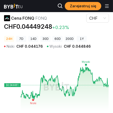
Zarejestruj się
Ceny kryptowalut
Cena FONQ FONQ
Cena FONQ
FONQ
CHF
CHF0.04449248
+0.23%
24H
7D
14D
30D
60D
200D
1Y
Niski
CHF
0.044176
Wysoki
CHF
0.044846