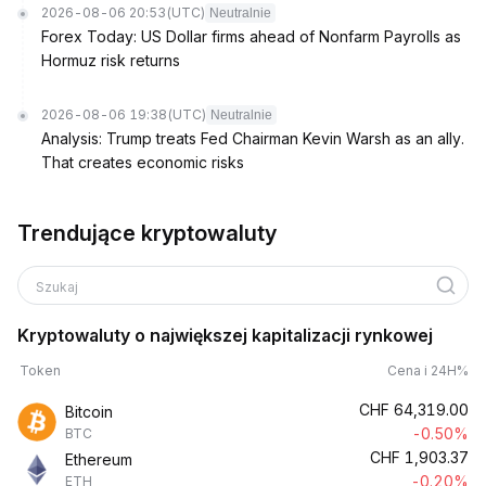
2026-08-06 20:53
(UTC)
Neutralnie
Forex Today: US Dollar firms ahead of Nonfarm Payrolls as
Hormuz risk returns
2026-08-06 19:38
(UTC)
Neutralnie
Analysis: Trump treats Fed Chairman Kevin Warsh as an ally.
That creates economic risks
Trendujące kryptowaluty
Szukaj
Kryptowaluty o największej kapitalizacji rynkowej
Token
Cena i 24H%
CHF
64,319.00
Bitcoin
-0.50%
BTC
CHF
1,903.37
Ethereum
-0.20%
ETH