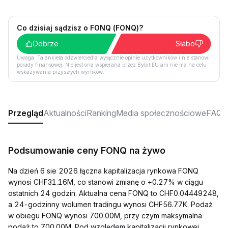
Co dzisiaj sądzisz o FONQ (FONQ)?
Dobrze
Słabo
Uwaga: Ta ankieta odzwierciedla wyłącznie opinie użytkowników i nie stanowi
porady finansowej. Nie jest ona wspierana przez Bybit EU ani nie ma na celu
wskazywania przyszłych wyników.
Przegląd
Aktualności
Ranking
Media społecznościowe
FAQ
Podsumowanie ceny FONQ na żywo
Na dzień 6 sie 2026 łączna kapitalizacja rynkowa FONQ
wynosi CHF31.16M, co stanowi zmianę o +0.27% w ciągu
ostatnich 24 godzin. Aktualna cena FONQ to CHF0.04449248,
a 24-godzinny wolumen tradingu wynosi CHF56.77K. Podaż
w obiegu FONQ wynosi 700.00M, przy czym maksymalna
podaż to 700.00M. Pod względem kapitalizacji rynkowej