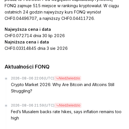
FONQ zajmuje 515 miejsce w rankingu kryptowalut. W ciągu
ostatnich 24 godzin najwyższy kurs FONQ wyniósł
CHF0.04496707, a najniższy CHF0.04411726.
Najwyższa cena i data
CHF0.072714 dnia 30 lip 2026
Najniższa cena i data
CHF0.03314845 dnia 3 sie 2026
Aktualności FONQ
2026-08-06 22:06
(UTC)
Niedźwiedzio
Crypto Market 2026: Why Are Bitcoin and Altcoins Still
Struggling?
2026-08-06 21:59
(UTC)
Niedźwiedzio
Fed’s Musalem backs rate hikes, says inflation remains too
high