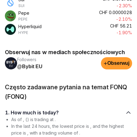
-2.30%
SUI
CHF
0.0000028
Pepe
-2.10%
PEPE
CHF
56.21
Hyperliquid
-1.90%
HYPE
Obserwuj nas w mediach społecznościowych
Followers
+
Obserwuj
@Bybit EU
Często zadawane pytania na temat FONQ
(FONQ)
1. How much is today?
As of , () is trading at .
In the last 24 hours, the lowest price is , and the highest
price is , with a trading volume of .