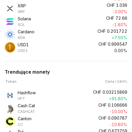
CHF
1.036
XRP
-3.00%
XRP
CHF
72.66
Solana
-1.80%
SOL
CHF
0.201722
Cardano
+7.50%
ADA
CHF
0.999547
USD1
0.00%
USD1
Trendujące monety
Token
Cena i 24H%
CHF
0.03215869
Hashflow
+91.80%
HFT
CHF
0.106666
Cash Cat
-10.00%
CASHCAT
CHF
0.090787
Canton
-10.80%
CC
CHF
0.673759
Sui