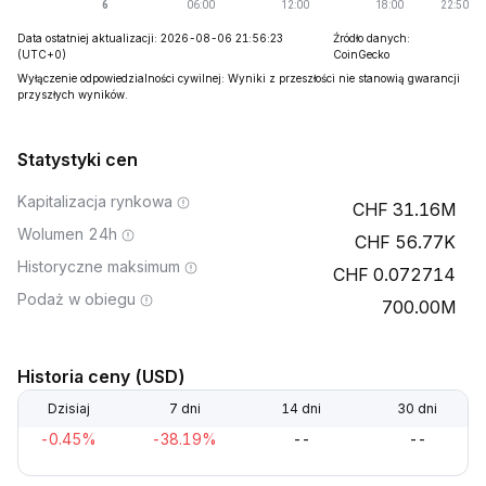
Data ostatniej aktualizacji: 2026-08-06 21:56:23
Źródło danych:
(UTC+0)
CoinGecko
Wyłączenie odpowiedzialności cywilnej: Wyniki z przeszłości nie stanowią gwarancji
przyszłych wyników.
Statystyki cen
Kapitalizacja rynkowa
31.16M
Wolumen 24h
56.77K
Historyczne maksimum
0.072714
Podaż w obiegu
700.00M
Historia ceny (USD)
Dzisiaj
7 dni
14 dni
30 dni
-0.45%
-38.19%
--
--