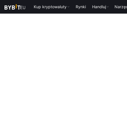
Kup kryptowaluty
Rynki
Handluj
Narzę