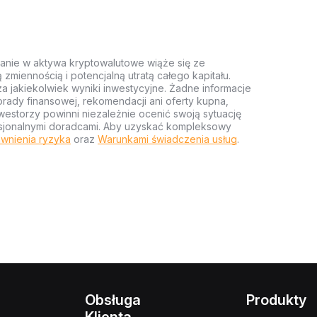
anie w aktywa kryptowalutowe wiąże się ze
miennością i potencjalną utratą całego kapitału.
za jakiekolwiek wyniki inwestycyjne. Żadne informacje
rady finansowej, rekomendacji ani oferty kupna,
estorzy powinni niezależnie ocenić swoją sytuację
ofesjonalnymi doradcami. Aby uzyskać kompleksowy
wnienia ryzyka
oraz
Warunkami świadczenia usług
.
Obsługa
Produkty