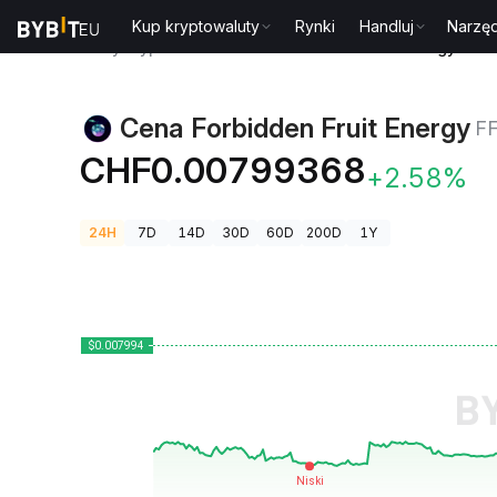
Kup kryptowaluty
Rynki
Handluj
Narzęd
Ceny kryptowalut
Cena Forbidden Fruit Energy FFE
Cena Forbidden Fruit Energy
F
CHF0.00799368
+2.58%
24H
7D
14D
30D
60D
200D
1Y