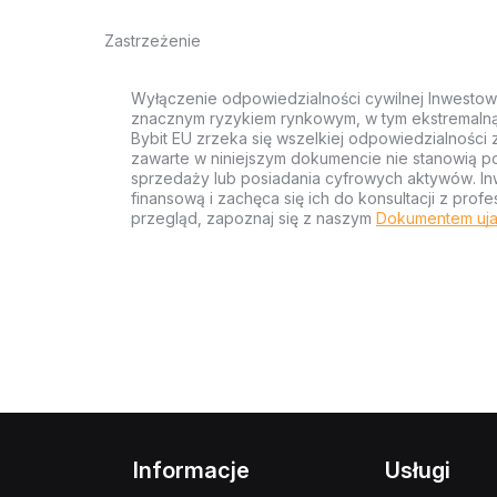
Zastrzeżenie
Wyłączenie odpowiedzialności cywilnej Inwestow
znacznym ryzykiem rynkowym, w tym ekstremalną z
Bybit EU zrzeka się wszelkiej odpowiedzialności 
zawarte w niniejszym dokumencie nie stanowią po
sprzedaży lub posiadania cyfrowych aktywów. Inw
finansową i zachęca się ich do konsultacji z pr
przegląd, zapoznaj się z naszym
Dokumentem uja
Informacje
Usługi