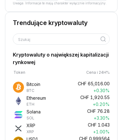
Uwaga: Informacje te mają charakter wyłącznie informacyjny.
Trendujące kryptowaluty
Szukaj
Kryptowaluty o największej kapitalizacji
rynkowej
Token
Cena i 24H%
CHF
65,016.00
Bitcoin
+0.30%
BTC
CHF
1,920.55
Ethereum
+0.20%
ETH
CHF
76.28
Solana
+3.30%
SOL
CHF
1.043
XRP
+1.00%
XRP
CHF
0.999564
USD1