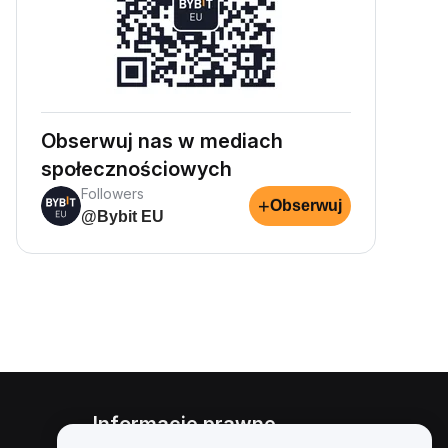
Obserwuj nas w mediach
społecznościowych
Followers
+
Obserwuj
@Bybit EU
Informacje prawne