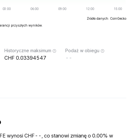
Źródło danych: CoinGecko
warancji przyszłych wyników.
Historyczne maksimum
Podaż w obiegu
0.03394547
--
o
a FFE wynosi CHF--, co stanowi zmianę o 0.00% w