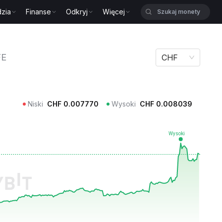
zia
Finanse
Odkryj
Więcej
FE
CHF
Niski
CHF
0.007770
Wysoki
CHF
0.008039