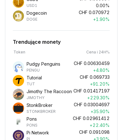
0.00%
USD1
CHF
0.070972
Dogecoin
+1.90%
DOGE
Trendujące monety
Token
Cena i 24H%
CHF
0.00630459
Pudgy Penguins
+4.80%
PENGU
CHF
0.069733
Tutorial
+91.20%
TUT
CHF
0.01417197
Jimothy The Raccoon
+229.30%
JIMOTHY
CHF
0.03004697
StonkBroker
+35.90%
STONKBROKER
CHF
0.02961412
Pons
+22.40%
PONS
CHF
0.091098
Pi Network
+3.90%
PI