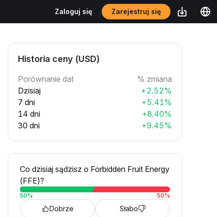
Zarejestruj się
Zaloguj się
Historia ceny (USD)
Porównanie dat
% zmiana
Dzisiaj
+2.52%
7 dni
+5.41%
14 dni
+8.40%
30 dni
+9.45%
Co dzisiaj sądzisz o Forbidden Fruit Energy
(FFE)?
50
%
50
%
Dobrze
Słabo