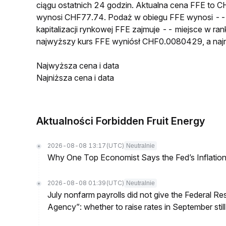
ciągu ostatnich 24 godzin. Aktualna cena FFE to
wynosi CHF77.74. Podaż w obiegu FFE wynosi --
kapitalizacji rynkowej FFE zajmuje -- miejsce w ra
najwyższy kurs FFE wyniósł CHF0.0080429, a na
Najwyższa cena i data
Najniższa cena i data
Aktualności Forbidden Fruit Energy
2026-08-08 13:17
(UTC)
Neutralnie
Why One Top Economist Says the Fed’s Inflation
2026-08-08 01:39
(UTC)
Neutralnie
July nonfarm payrolls did not give the Federal 
Agency”: whether to raise rates in September still