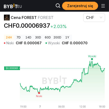
Zarejestruj się
Ceny kryptowalut
Cena FOREST FOREST
Cena FOREST
FOREST
CHF
CHF0.00006937
+2.03%
24H
7D
14D
30D
60D
200D
1Y
Niski
CHF
0.000067
Wysoki
CHF
0.000070