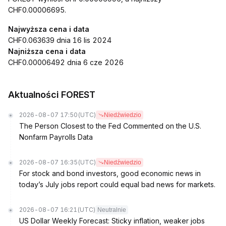
CHF0.00006695.
Najwyższa cena i data
CHF0.063639 dnia 16 lis 2024
Najniższa cena i data
CHF0.00006492 dnia 6 cze 2026
Aktualności FOREST
2026-08-07 17:50
(UTC)
Niedźwiedzio
The Person Closest to the Fed Commented on the U.S.
Nonfarm Payrolls Data
2026-08-07 16:35
(UTC)
Niedźwiedzio
For stock and bond investors, good economic news in
today’s July jobs report could equal bad news for markets.
2026-08-07 16:21
(UTC)
Neutralnie
US Dollar Weekly Forecast: Sticky inflation, weaker jobs