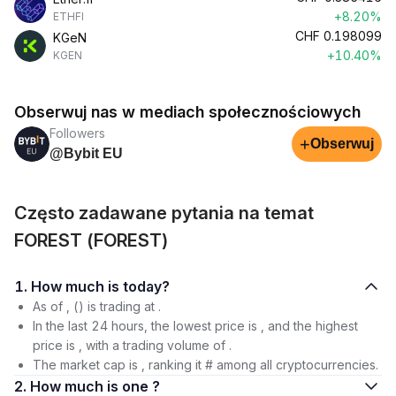
+8.20%
ETHFI
CHF
0.198099
KGeN
+10.40%
KGEN
Obserwuj nas w mediach społecznościowych
Followers
+
Obserwuj
@Bybit EU
Często zadawane pytania na temat
FOREST (FOREST)
1. How much is today?
As of , () is trading at .
In the last 24 hours, the lowest price is , and the highest
price is , with a trading volume of .
The market cap is , ranking it # among all cryptocurrencies.
2. How much is one ?