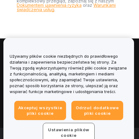
kompleksowy przegląd, zapoznaj się z naszym
Dokumentem ujawnienia ryzyka
oraz
Warunkami
świadczenia usług
.
Informacje
Używamy plików cookie niezbędnych do prawidłowego
działania i zapewnienia bezpieczeństwa tej strony. Za
Usługi
Twoją zgodą wykorzystujemy również pliki cookie związane
z funkcjonalnością, analityką, marketingiem i mediami
społecznościowymi, aby zapamiętać Twoje ustawienia,
Obsługa Klienta
poznać sposób korzystania ze strony, ulepszać ją oraz
wspierać funkcje marketingowe i udostępniania treści.
Produkty
Akceptuj wszystkie
Odrzuć dodatkowe
Informacje prawne
pliki cookie
pliki cookie
Ustawienia plików
© 2025-2026 Bybit.eu. All rights reserved.
cookie