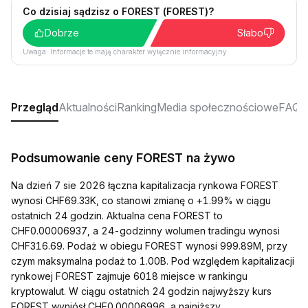
Co dzisiaj sądzisz o FOREST (FOREST)?
Dobrze
Słabo
Uwaga: Informacje te mają charakter wyłącznie informacyjny.
Przegląd
Aktualności
Ranking
Media społecznościowe
FAQ
Podsumowanie ceny FOREST na żywo
Na dzień 7 sie 2026 łączna kapitalizacja rynkowa FOREST
wynosi CHF69.33K, co stanowi zmianę o +1.99% w ciągu
ostatnich 24 godzin. Aktualna cena FOREST to
CHF0.00006937, a 24-godzinny wolumen tradingu wynosi
CHF316.69. Podaż w obiegu FOREST wynosi 999.89M, przy
czym maksymalna podaż to 1.00B. Pod względem kapitalizacji
rynkowej FOREST zajmuje 6018 miejsce w rankingu
kryptowalut. W ciągu ostatnich 24 godzin najwyższy kurs
FOREST wyniósł CHF0.00006996, a najniższy