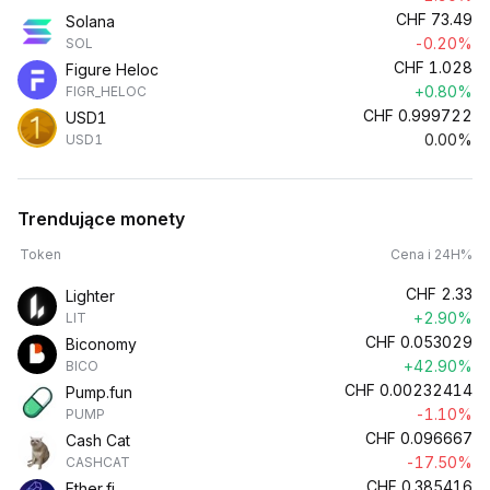
CHF
73.49
Solana
-0.20%
SOL
CHF
1.028
Figure Heloc
+0.80%
FIGR_HELOC
CHF
0.999722
USD1
0.00%
USD1
Trendujące monety
Token
Cena i 24H%
CHF
2.33
Lighter
+2.90%
LIT
CHF
0.053029
Biconomy
+42.90%
BICO
CHF
0.00232414
Pump.fun
-1.10%
PUMP
CHF
0.096667
Cash Cat
-17.50%
CASHCAT
CHF
0.385416
Ether.fi