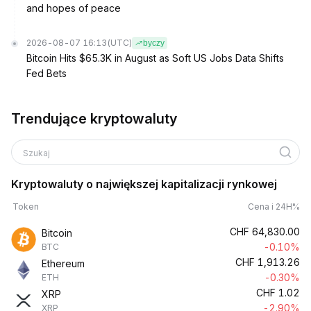
and hopes of peace
2026-08-07 16:13
(UTC)
byczy
Bitcoin Hits $65.3K in August as Soft US Jobs Data Shifts
Fed Bets
Trendujące kryptowaluty
Szukaj
Kryptowaluty o największej kapitalizacji rynkowej
Token
Cena i 24H%
CHF
64,830.00
Bitcoin
-0.10%
BTC
CHF
1,913.26
Ethereum
-0.30%
ETH
CHF
1.02
XRP
-2.90%
XRP