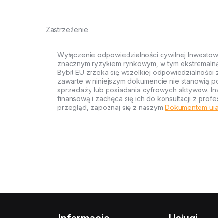
Zastrzeżenie
Wyłączenie odpowiedzialności cywilnej Inwestow
znacznym ryzykiem rynkowym, w tym ekstremalną z
Bybit EU zrzeka się wszelkiej odpowiedzialności 
zawarte w niniejszym dokumencie nie stanowią po
sprzedaży lub posiadania cyfrowych aktywów. Inw
finansową i zachęca się ich do konsultacji z pr
przegląd, zapoznaj się z naszym
Dokumentem uja