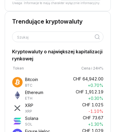
Uwaga: Informacje te mają charakter wyłącznie informacyjny.
Trendujące kryptowaluty
Szukaj
Kryptowaluty o największej kapitalizacji
rynkowej
Token
Cena i 24H%
CHF
64,942.00
Bitcoin
+0.70%
BTC
CHF
1,912.19
Ethereum
+0.30%
ETH
CHF
1.025
XRP
-1.10%
XRP
CHF
73.67
Solana
+1.30%
SOL
CHF
1.029
Figure Heloc