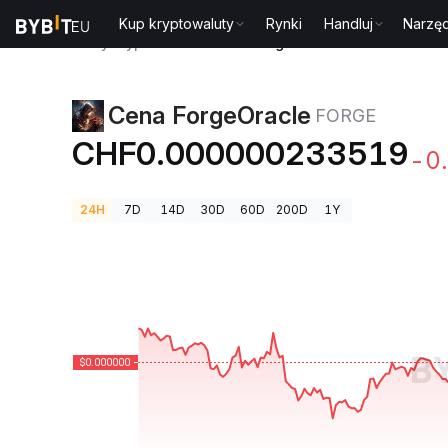
Kup kryptowaluty
Rynki
Handluj
Narzęd
Ceny kryptowalut
Cena ForgeOracle FORGE
Cena ForgeOracle
FORGE
CHF0.000000233519
-0
24H
7D
14D
30D
60D
200D
1Y