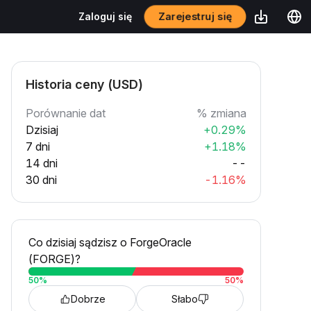
Zarejestruj się
Zaloguj się
Historia ceny (USD)
Porównanie dat
% zmiana
Dzisiaj
+0.29%
7 dni
+1.18%
14 dni
--
30 dni
-1.16%
Co dzisiaj sądzisz o ForgeOracle
(FORGE)?
50
%
50
%
Dobrze
Słabo