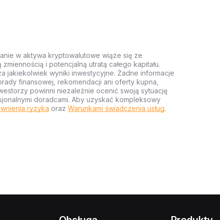
anie w aktywa kryptowalutowe wiąże się ze
miennością i potencjalną utratą całego kapitału.
za jakiekolwiek wyniki inwestycyjne. Żadne informacje
rady finansowej, rekomendacji ani oferty kupna,
estorzy powinni niezależnie ocenić swoją sytuację
ofesjonalnymi doradcami. Aby uzyskać kompleksowy
wnienia ryzyka
oraz
Warunkami świadczenia usług
.