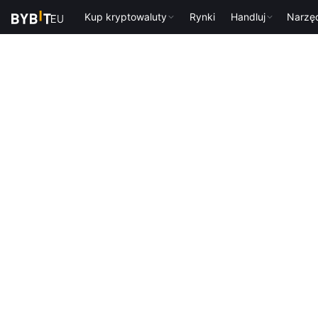
Kup kryptowaluty
Rynki
Handluj
Narzę