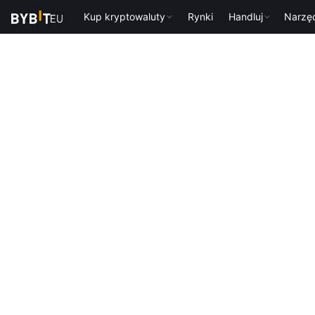
Kup kryptowaluty
Rynki
Handluj
Narzę