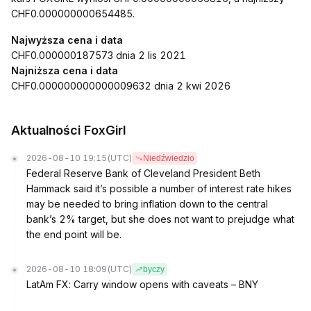
CHF0.000000000654485.
Najwyższa cena i data
CHF0.000000187573 dnia 2 lis 2021
Najniższa cena i data
CHF0.000000000000009632 dnia 2 kwi 2026
Aktualności FoxGirl
2026-08-10 19:15
(UTC)
Niedźwiedzio
Federal Reserve Bank of Cleveland President Beth
Hammack said it’s possible a number of interest rate hikes
may be needed to bring inflation down to the central
bank’s 2% target, but she does not want to prejudge what
the end point will be.
2026-08-10 18:09
(UTC)
byczy
LatAm FX: Carry window opens with caveats – BNY