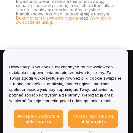
Inwestorzy powinni niezależnie ocenić swoją
sytuację finansową i zachęca się ich do konsultacji
z profesjonalnymi doradcami. Aby uzyskać
kompleksowy przegląd, zapoznaj się z naszym
Dokumentem ujawnienia ryzyka
oraz
Warunkami
świadczenia usług
.
Informacje
Używamy plików cookie niezbędnych do prawidłowego
działania i zapewnienia bezpieczeństwa tej strony. Za
Usługi
Twoją zgodą wykorzystujemy również pliki cookie związane
z funkcjonalnością, analityką, marketingiem i mediami
społecznościowymi, aby zapamiętać Twoje ustawienia,
Obsługa Klienta
poznać sposób korzystania ze strony, ulepszać ją oraz
wspierać funkcje marketingowe i udostępniania treści.
Produkty
Akceptuj wszystkie
Odrzuć dodatkowe
Informacje prawne
pliki cookie
pliki cookie