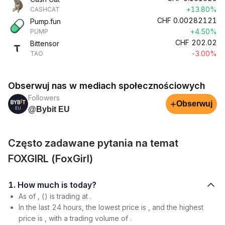
+13.80%
CASHCAT
CHF
0.00282121
Pump.fun
+4.50%
PUMP
CHF
202.02
Bittensor
-3.00%
TAO
Obserwuj nas w mediach społecznościowych
Followers
+
Obserwuj
@Bybit EU
Często zadawane pytania na temat
FOXGIRL (FoxGirl)
1. How much is today?
As of , () is trading at .
In the last 24 hours, the lowest price is , and the highest
price is , with a trading volume of .