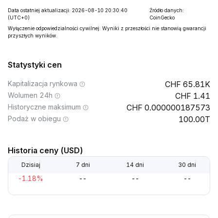
Data ostatniej aktualizacji: 2026-08-10 20:30:40
Źródło danych:
(UTC+0)
CoinGecko
Wyłączenie odpowiedzialności cywilnej: Wyniki z przeszłości nie stanowią gwarancji
przyszłych wyników.
Statystyki cen
Kapitalizacja rynkowa
65.81K
Wolumen 24h
1.41
Historyczne maksimum
0.000000187573
Podaż w obiegu
100.00T
Historia ceny (USD)
Dzisiaj
7 dni
14 dni
30 dni
-1.18%
--
--
--