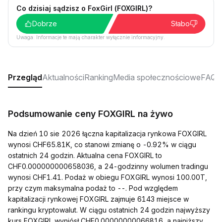
Co dzisiaj sądzisz o FoxGirl (FOXGIRL)?
Dobrze
Słabo
Uwaga: Informacje te mają charakter wyłącznie informacyjny.
Przegląd
Aktualności
Ranking
Media społecznościowe
FAQ
Podsumowanie ceny FOXGIRL na żywo
Na dzień 10 sie 2026 łączna kapitalizacja rynkowa FOXGIRL
wynosi CHF65.81K, co stanowi zmianę o -0.92% w ciągu
ostatnich 24 godzin. Aktualna cena FOXGIRL to
CHF0.000000000658036, a 24-godzinny wolumen tradingu
wynosi CHF1.41. Podaż w obiegu FOXGIRL wynosi 100.00T,
przy czym maksymalna podaż to --. Pod względem
kapitalizacji rynkowej FOXGIRL zajmuje 6143 miejsce w
rankingu kryptowalut. W ciągu ostatnich 24 godzin najwyższy
kurs FOXGIRL wyniósł CHF0.00000000066816, a najniższy