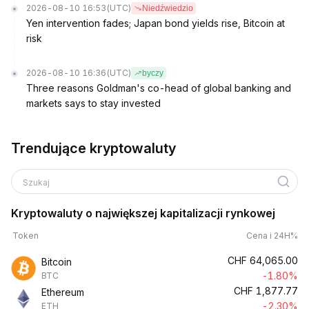
2026-08-10 16:53
(UTC)
Niedźwiedzio
Yen intervention fades; Japan bond yields rise, Bitcoin at
risk
2026-08-10 16:36
(UTC)
byczy
Three reasons Goldman's co-head of global banking and
markets says to stay invested
Trendujące kryptowaluty
Szukaj
Kryptowaluty o największej kapitalizacji rynkowej
Token
Cena i 24H%
CHF
64,065.00
Bitcoin
-1.80%
BTC
CHF
1,877.77
Ethereum
-2.30%
ETH