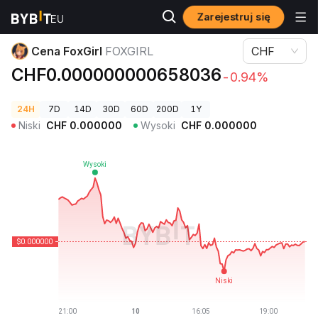
Zarejestruj się
Ceny kryptowalut
Cena FoxGirl FOXGIRL
Cena FoxGirl
FOXGIRL
CHF
CHF0.000000000658036
-0.94%
24H
7D
14D
30D
60D
200D
1Y
Niski
CHF
0.000000
Wysoki
CHF
0.000000