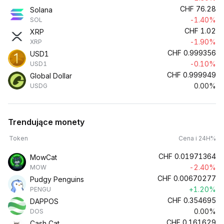
CHF
76.28
Solana
-1.40%
SOL
CHF
1.02
XRP
-1.90%
XRP
CHF
0.999356
USD1
-0.10%
USD1
CHF
0.999949
Global Dollar
0.00%
USDG
Trendujące monety
Token
Cena i 24H%
CHF
0.01971364
MowCat
-2.40%
MOW
CHF
0.00670277
Pudgy Penguins
+1.20%
PENGU
CHF
0.354695
DAPPOS
0.00%
DOS
CHF
0.161629
Cash Cat