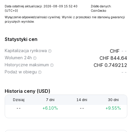
Data ostatniej aktualizacji: 2026-08-09 15:52:40
Źródło danych:
(UTC+0)
CoinGecko
Wyłączenie odpowiedzialności cywilnej: Wyniki z przeszłości nie stanowią gwarancji
przyszłych wyników.
Statystyki cen
Kapitalizacja rynkowa
--
Wolumen 24h
844.64
Historyczne maksimum
0.749212
Podaż w obiegu
--
Historia ceny (USD)
Dzisiaj
7 dni
14 dni
30 dni
--
+6.10%
--
+9.55%