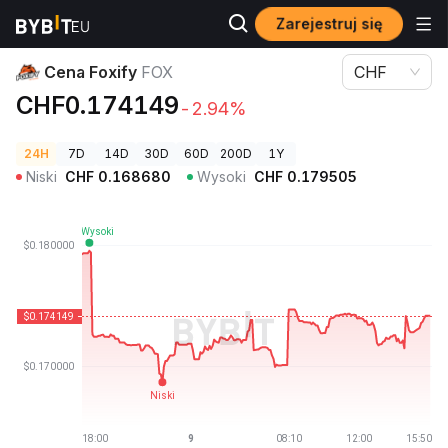
Zarejestruj się
Ceny kryptowalut
Cena Foxify FOX
Cena Foxify
FOX
CHF
CHF0.174149
-2.94%
24H
7D
14D
30D
60D
200D
1Y
Niski
CHF
0.168680
Wysoki
CHF
0.179505