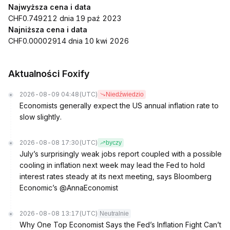
Najwyższa cena i data
CHF0.749212 dnia 19 paź 2023
Najniższa cena i data
CHF0.00002914 dnia 10 kwi 2026
Aktualności Foxify
2026-08-09 04:48
(UTC)
Niedźwiedzio
Economists generally expect the US annual inflation rate to
slow slightly.
2026-08-08 17:30
(UTC)
byczy
July’s surprisingly weak jobs report coupled with a possible
cooling in inflation next week may lead the Fed to hold
interest rates steady at its next meeting, says Bloomberg
Economic’s @AnnaEconomist
2026-08-08 13:17
(UTC)
Neutralnie
Why One Top Economist Says the Fed’s Inflation Fight Can’t