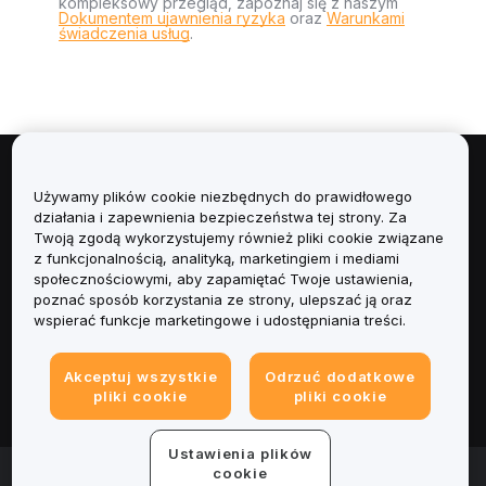
kompleksowy przegląd, zapoznaj się z naszym
Dokumentem ujawnienia ryzyka
oraz
Warunkami
świadczenia usług
.
Informacje
Używamy plików cookie niezbędnych do prawidłowego
działania i zapewnienia bezpieczeństwa tej strony. Za
Usługi
Twoją zgodą wykorzystujemy również pliki cookie związane
z funkcjonalnością, analityką, marketingiem i mediami
społecznościowymi, aby zapamiętać Twoje ustawienia,
Obsługa Klienta
poznać sposób korzystania ze strony, ulepszać ją oraz
wspierać funkcje marketingowe i udostępniania treści.
Produkty
Akceptuj wszystkie
Odrzuć dodatkowe
Informacje prawne
pliki cookie
pliki cookie
Ustawienia plików
© 2025-2026 Bybit.eu. All rights reserved.
cookie