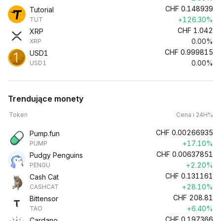
CHF
0.148939
Tutorial
+126.30%
TUT
CHF
1.042
XRP
0.00%
XRP
CHF
0.999815
USD1
0.00%
USD1
Trendujące monety
Token
Cena i 24H%
CHF
0.00266935
Pump.fun
+17.10%
PUMP
CHF
0.00637851
Pudgy Penguins
+2.20%
PENGU
CHF
0.131161
Cash Cat
+28.10%
CASHCAT
CHF
208.81
Bittensor
+6.40%
TAO
CHF
0.197366
Cardano