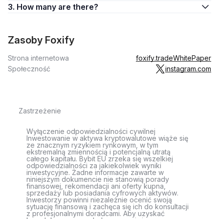
3. How many are there?
Zasoby Foxify
Strona internetowa
foxify.trade
WhitePaper
Społeczność
instagram.com
Zastrzeżenie
Wyłączenie odpowiedzialności cywilnej
Inwestowanie w aktywa kryptowalutowe wiąże się
ze znacznym ryzykiem rynkowym, w tym
ekstremalną zmiennością i potencjalną utratą
całego kapitału. Bybit EU zrzeka się wszelkiej
odpowiedzialności za jakiekolwiek wyniki
inwestycyjne. Żadne informacje zawarte w
niniejszym dokumencie nie stanowią porady
finansowej, rekomendacji ani oferty kupna,
sprzedaży lub posiadania cyfrowych aktywów.
Inwestorzy powinni niezależnie ocenić swoją
sytuację finansową i zachęca się ich do konsultacji
z profesjonalnymi doradcami. Aby uzyskać