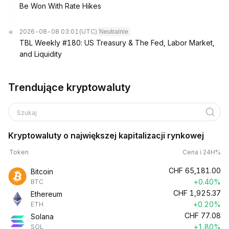
Be Won With Rate Hikes
2026-08-08 03:01
(UTC)
Neutralnie
TBL Weekly #180: US Treasury & The Fed, Labor Market,
and Liquidity
Trendujące kryptowaluty
Szukaj
Kryptowaluty o największej kapitalizacji rynkowej
Token
Cena i 24H%
CHF
65,181.00
Bitcoin
+0.40%
BTC
CHF
1,925.37
Ethereum
+0.20%
ETH
CHF
77.08
Solana
+1.80%
SOL