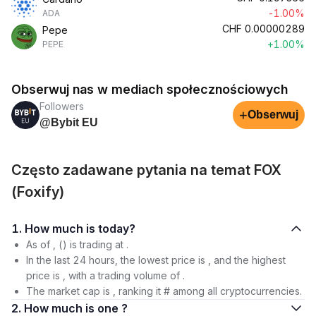
-1.00%
ADA
CHF
0.00000289
Pepe
+1.00%
PEPE
Obserwuj nas w mediach społecznościowych
Followers
+
Obserwuj
@Bybit EU
Często zadawane pytania na temat FOX
(Foxify)
1. How much is today?
As of , () is trading at .
In the last 24 hours, the lowest price is , and the highest
price is , with a trading volume of .
The market cap is , ranking it # among all cryptocurrencies.
2. How much is one ?