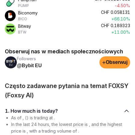
-4.50%
PUMP
CHF
0.058131
Biconomy
+66.10%
BICO
CHF
0.189323
Bitway
+11.00%
BTW
Obserwuj nas w mediach społecznościowych
Followers
+
Obserwuj
@Bybit EU
Często zadawane pytania na temat FOXSY
(Foxsy AI)
1. How much is today?
As of , () is trading at .
In the last 24 hours, the lowest price is , and the highest
price is , with a trading volume of .