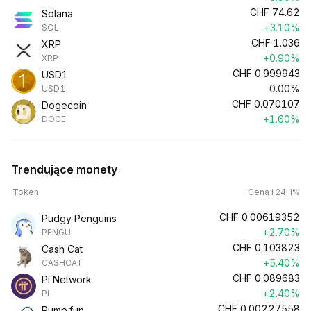
CHF
74.62
Solana
+3.10%
SOL
CHF
1.036
XRP
+0.90%
XRP
CHF
0.999943
USD1
0.00%
USD1
CHF
0.070107
Dogecoin
+1.60%
DOGE
Trendujące monety
Token
Cena i 24H%
CHF
0.00619352
Pudgy Penguins
+2.70%
PENGU
CHF
0.103823
Cash Cat
+5.40%
CASHCAT
CHF
0.089683
Pi Network
+2.40%
PI
CHF
0.00227558
Pump.fun