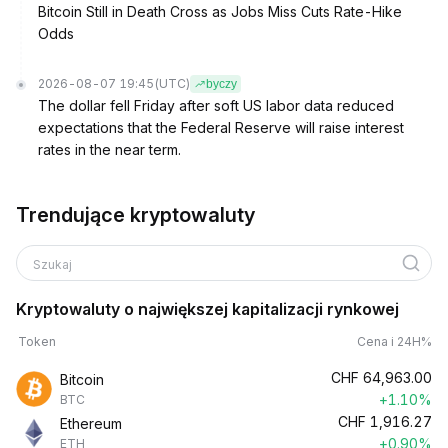
Bitcoin Still in Death Cross as Jobs Miss Cuts Rate-Hike
Odds
2026-08-07 19:45
(UTC)
byczy
The dollar fell Friday after soft US labor data reduced
expectations that the Federal Reserve will raise interest
rates in the near term.
Trendujące kryptowaluty
Szukaj
Kryptowaluty o największej kapitalizacji rynkowej
Token
Cena i 24H%
CHF
64,963.00
Bitcoin
+1.10%
BTC
CHF
1,916.27
Ethereum
+0.90%
ETH