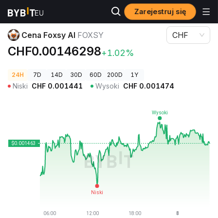
Zarejestruj się
Ceny kryptowalut
Cena Foxsy AI FOXSY
Cena Foxsy AI
FOXSY
CHF
CHF0.00146298
+1.02%
24H
7D
14D
30D
60D
200D
1Y
Niski
CHF
0.001441
Wysoki
CHF
0.001474