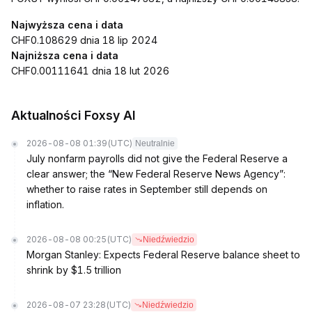
Najwyższa cena i data
CHF0.108629 dnia 18 lip 2024
Najniższa cena i data
CHF0.00111641 dnia 18 lut 2026
Aktualności Foxsy AI
2026-08-08 01:39
(UTC)
Neutralnie
July nonfarm payrolls did not give the Federal Reserve a
clear answer; the “New Federal Reserve News Agency”:
whether to raise rates in September still depends on
inflation.
2026-08-08 00:25
(UTC)
Niedźwiedzio
Morgan Stanley: Expects Federal Reserve balance sheet to
shrink by $1.5 trillion
2026-08-07 23:28
(UTC)
Niedźwiedzio