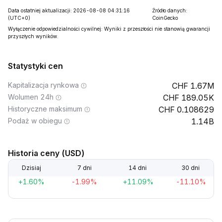
Data ostatniej aktualizacji: 2026-08-08 04:31:16
Źródło danych:
(UTC+0)
CoinGecko
Wyłączenie odpowiedzialności cywilnej: Wyniki z przeszłości nie stanowią gwarancji
przyszłych wyników.
Statystyki cen
Kapitalizacja rynkowa
1.67M
Wolumen 24h
189.05K
Historyczne maksimum
0.108629
Podaż w obiegu
1.14B
Historia ceny (USD)
Dzisiaj
7 dni
14 dni
30 dni
+1.60%
-1.99%
+11.09%
-11.10%