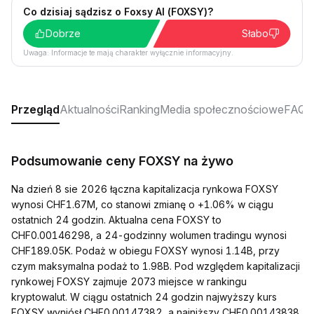
Co dzisiaj sądzisz o Foxsy AI (FOXSY)?
Dobrze
Słabo
Uwaga: Informacje te mają charakter wyłącznie informacyjny.
Przegląd
Aktualności
Ranking
Media społecznościowe
FAQ
Podsumowanie ceny FOXSY na żywo
Na dzień 8 sie 2026 łączna kapitalizacja rynkowa FOXSY
wynosi CHF1.67M, co stanowi zmianę o +1.06% w ciągu
ostatnich 24 godzin. Aktualna cena FOXSY to
CHF0.00146298, a 24-godzinny wolumen tradingu wynosi
CHF189.05K. Podaż w obiegu FOXSY wynosi 1.14B, przy
czym maksymalna podaż to 1.98B. Pod względem kapitalizacji
rynkowej FOXSY zajmuje 2073 miejsce w rankingu
kryptowalut. W ciągu ostatnich 24 godzin najwyższy kurs
FOXSY wyniósł CHF0.00147382, a najniższy CHF0.00143838.