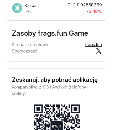
CHF
0.02558269
Kaspa
-2.40%
KAS
Zasoby frags.fun Game
Strona internetowa
frags.fun
Społeczność
Zeskanuj, aby pobrać aplikację
Kompatybilne z iOS i Android (telefony i
tablety)