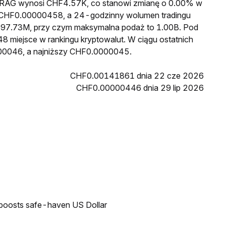
a FRAG wynosi CHF4.57K, co stanowi zmianę o 0.00% w
to CHF0.00000458, a 24-godzinny wolumen tradingu
97.73M, przy czym maksymalna podaż to 1.00B. Pod
8 miejsce w rankingu kryptowalut. W ciągu ostatnich
00046, a najniższy CHF0.0000045.
CHF0.00141861 dnia 22 cze 2026
CHF0.00000446 dnia 29 lip 2026
 boosts safe-haven US Dollar