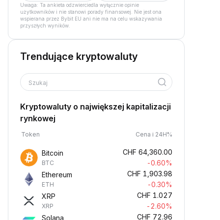
Uwaga: Ta ankieta odzwierciedla wyłącznie opinie
użytkowników i nie stanowi porady finansowej. Nie jest ona
wspierana przez Bybit EU ani nie ma na celu wskazywania
przyszłych wyników.
Trendujące kryptowaluty
Szukaj
Kryptowaluty o największej kapitalizacji
rynkowej
Token
Cena i 24H%
CHF
64,360.00
Bitcoin
-0.60%
BTC
CHF
1,903.98
Ethereum
-0.30%
ETH
CHF
1.027
XRP
-2.60%
XRP
CHF
72.96
Solana