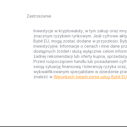
Zastrzeżenie
Inwestycje w kryptowaluty, w tym zakup oraz inn
znacznym ryzykiem rynkowym. Jeśli cyfrowe akty
Bybit EU, mogą zostać dodane w przyszłości. Byb
inwestycyjne. Informacje o cenach i inne dane p
dostępnych źródeł i służą wyłącznie celom inform
żadnej rekomendacji lub oferty kupna, sprzedaży
Przed rozpoczęciem handlu lub posiadaniem cyf
swoją sytuację finansową i tolerancję ryzyka ora
wykwalifikowanymi specjalistami w dziedzinie pra
znaleźć w
Warunkach świadczenia usług Bybit EU