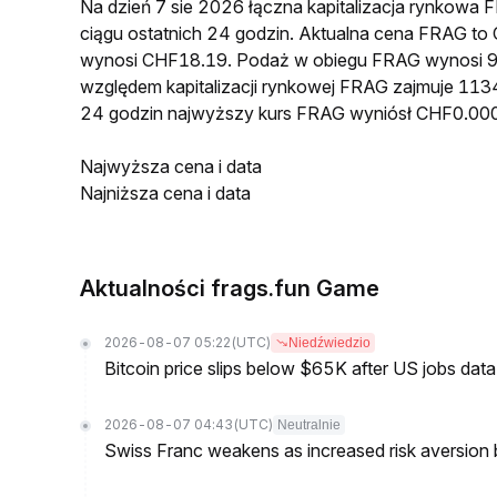
Na dzień 7 sie 2026 łączna kapitalizacja rynkow
ciągu ostatnich 24 godzin. Aktualna cena FRAG 
wynosi CHF18.19. Podaż w obiegu FRAG wynosi 9
względem kapitalizacji rynkowej FRAG zajmuje 1134
24 godzin najwyższy kurs FRAG wyniósł CHF0.00
Najwyższa cena i data
Najniższa cena i data
Aktualności frags.fun Game
2026-08-07 05:22
(UTC)
Niedźwiedzio
Bitcoin price slips below $65K after US jobs data
2026-08-07 04:43
(UTC)
Neutralnie
Swiss Franc weakens as increased risk aversion