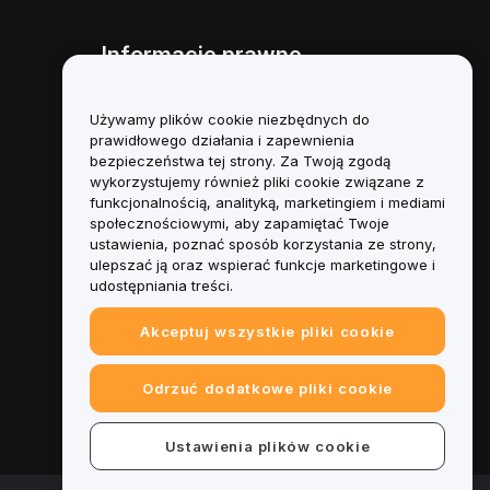
Informacje prawne
Polityka dotycząca konfliktu
interesów
Używamy plików cookie niezbędnych do
prawidłowego działania i zapewnienia
Podsumowanie polityki
bezpieczeństwa tej strony. Za Twoją zgodą
powiernictwa i zarządzania
wykorzystujemy również pliki cookie związane z
funkcjonalnością, analityką, marketingiem i mediami
Informacje ESG
społecznościowymi, aby zapamiętać Twoje
ustawienia, poznać sposób korzystania ze strony,
Biuletyny informacyjne
ulepszać ją oraz wspierać funkcje marketingowe i
kryptoaktywów
udostępniania treści.
Akceptuj wszystkie pliki cookie
Odrzuć dodatkowe pliki cookie
Ustawienia plików cookie