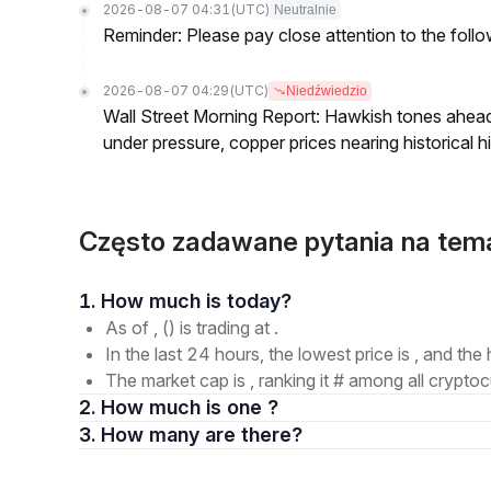
2026-08-07 04:31
(UTC)
Neutralnie
Reminder: Please pay close attention to the followi
2026-08-07 04:29
(UTC)
Niedźwiedzio
Wall Street Morning Report: Hawkish tones ahead
under pressure, copper prices nearing historical h
Często zadawane pytania na tem
1. How much is today?
As of , () is trading at .
In the last 24 hours, the lowest price is , and the 
The market cap is , ranking it # among all cryptoc
2. How much is one ?
3. How many are there?