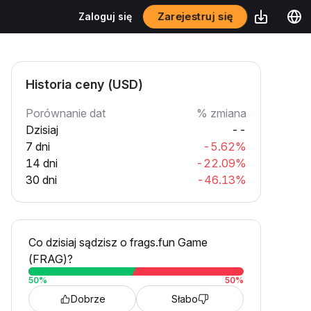
Zarejestruj się
Zaloguj się
Historia ceny (USD)
Porównanie dat
% zmiana
Dzisiaj
--
7 dni
-5.62%
14 dni
-22.09%
30 dni
-46.13%
Co dzisiaj sądzisz o frags.fun Game
(FRAG)?
50
%
50
%
Dobrze
Słabo