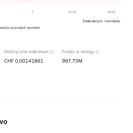
Źródło danych: CoinGecko
warancji przyszłych wyników.
Historyczne maksimum
Podaż w obiegu
0.00141861
997.73M
wo