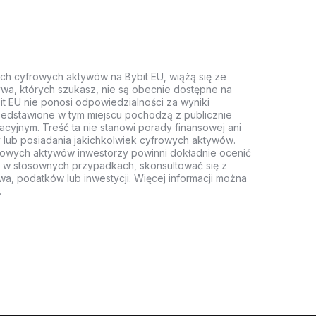
ych cyfrowych aktywów na Bybit EU, wiążą się ze
wa, których szukasz, nie są obecnie dostępne na
it EU nie ponosi odpowiedzialności za wyniki
rzedstawione w tym miejscu pochodzą z publicznie
acyjnym. Treść ta nie stanowi porady finansowej ani
 lub posiadania jakichkolwiek cyfrowych aktywów.
rowych aktywów inwestorzy powinni dokładnie ocenić
z, w stosownych przypadkach, skonsultować się z
wa, podatków lub inwestycji. Więcej informacji można
.