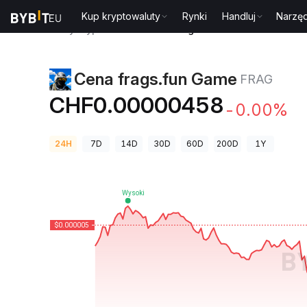
Kup kryptowaluty
Rynki
Handluj
Narzęd
Ceny kryptowalut
Cena frags.fun Game FRAG
Cena frags.fun Game
FRAG
CHF0.00000458
-0.00%
24H
7D
14D
30D
60D
200D
1Y