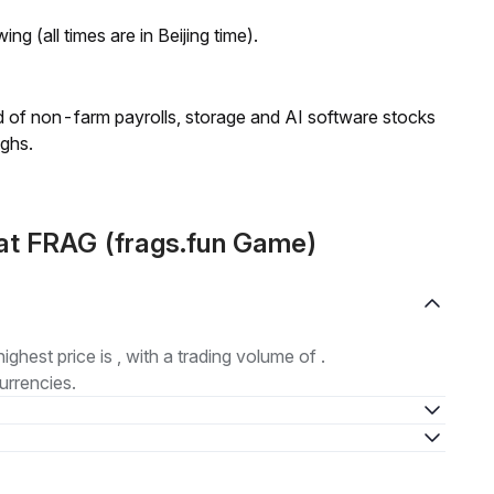
ng (all times are in Beijing time).
 of non-farm payrolls, storage and AI software stocks
ighs.
at FRAG (frags.fun Game)
highest price is , with a trading volume of .
urrencies.