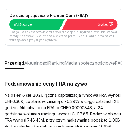
Co dzisiaj sądzisz o France Coin (FRA)?
Dobrze
Słabo
Uwaga: Ta ankieta odzwierciedla wyłącznie opinie użytkowników i nie stanowi
porady finansowej. Nie jest ona wspierana przez Bybit EU ani nie ma na celu
wskazywania przyszłych wyników.
Przegląd
Aktualności
Ranking
Media społecznościowe
FAQ
Podsumowanie ceny FRA na żywo
Na dzień 6 sie 2026 łączna kapitalizacja rynkowa FRA wynosi
CHF6.30K, co stanowi zmianę o -0.39% w ciągu ostatnich 24
godzin. Aktualna cena FRA to CHF0.00000843, a 24-
godzinny wolumen tradingu wynosi CHF7.85. Podaż w obiegu
FRA wynosi 746.43M, przy czym maksymalna podaż to 1.00B.
Pod względem kapitalizacji rynkowej FRA zajmuje 10688