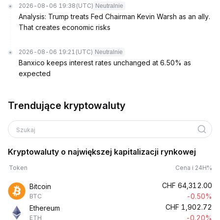
2026-08-06 19:38
(UTC)
Neutralnie
Analysis: Trump treats Fed Chairman Kevin Warsh as an ally.
That creates economic risks
2026-08-06 19:21
(UTC)
Neutralnie
Banxico keeps interest rates unchanged at 6.50% as
expected
Trendujące kryptowaluty
Szukaj
Kryptowaluty o największej kapitalizacji rynkowej
Token
Cena i 24H%
CHF
64,312.00
Bitcoin
-0.50%
BTC
CHF
1,902.72
Ethereum
-0.20%
ETH