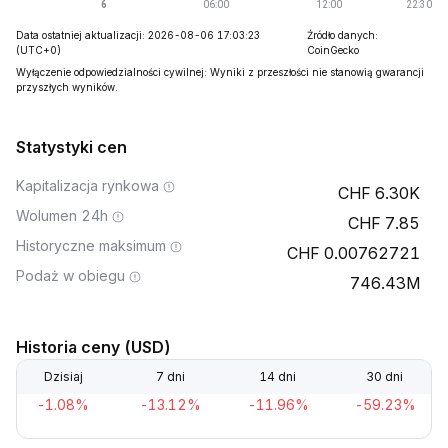
Data ostatniej aktualizacji: 2026-08-06 17:03:23
Źródło danych:
(UTC+0)
CoinGecko
Wyłączenie odpowiedzialności cywilnej: Wyniki z przeszłości nie stanowią gwarancji
przyszłych wyników.
Statystyki cen
Kapitalizacja rynkowa
6.30K
Wolumen 24h
7.85
Historyczne maksimum
0.00762721
Podaż w obiegu
746.43M
Historia ceny (USD)
Dzisiaj
7 dni
14 dni
30 dni
-1.08%
-13.12%
-11.96%
-59.23%