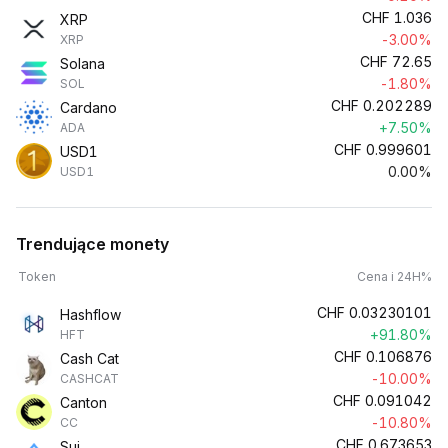
CHF
1.036
XRP
-3.00%
XRP
CHF
72.65
Solana
-1.80%
SOL
CHF
0.202289
Cardano
+7.50%
ADA
CHF
0.999601
USD1
0.00%
USD1
Trendujące monety
Token
Cena i 24H%
CHF
0.03230101
Hashflow
+91.80%
HFT
CHF
0.106876
Cash Cat
-10.00%
CASHCAT
CHF
0.091042
Canton
-10.80%
CC
CHF
0.673653
Sui