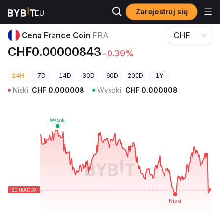
Zarejestruj się
Ceny kryptowalut
Cena France Coin FRA
Cena France Coin
FRA
CHF
CHF0.00000843
-0.39%
24H
7D
14D
30D
60D
200D
1Y
Niski
CHF
0.000008
Wysoki
CHF
0.000008