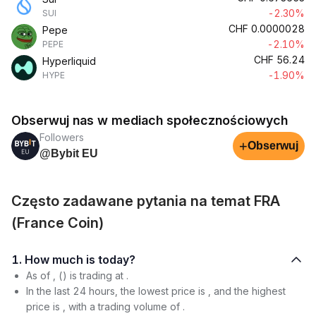
-2.30%
SUI
CHF
0.0000028
Pepe
-2.10%
PEPE
CHF
56.24
Hyperliquid
-1.90%
HYPE
Obserwuj nas w mediach społecznościowych
Followers
+
Obserwuj
@Bybit EU
Często zadawane pytania na temat FRA
(France Coin)
1. How much is today?
As of , () is trading at .
In the last 24 hours, the lowest price is , and the highest
price is , with a trading volume of .