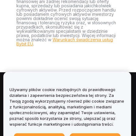
finansowej ani żadnej rekomendacji lub oferty
kupna, sprzedaży lub posiadania jakichkolwiek
cyfrowych aktywów. Przed rozpoczęciem handlu
lub posiadaniem cyfrowych aktywów inwestorzy
powinni dokładnie ocenić swoją sytuację
finansową i tolerancję ryzyka oraz, w stosownych
przypadkach, skonsultować się z
wykwalifikowanymi specjalistami w dziedzinie
prawa, podatków lub inwestycji. Więcej informacji
można znaleźć w
Warunkach świadczenia usług
Bybit EU
.
Informacje
Używamy plików cookie niezbędnych do prawidłowego
działania i zapewnienia bezpieczeństwa tej strony. Za
Usługi
Twoją zgodą wykorzystujemy również pliki cookie związane
z funkcjonalnością, analityką, marketingiem i mediami
społecznościowymi, aby zapamiętać Twoje ustawienia,
Obsługa Klienta
poznać sposób korzystania ze strony, ulepszać ją oraz
wspierać funkcje marketingowe i udostępniania treści.
Produkty