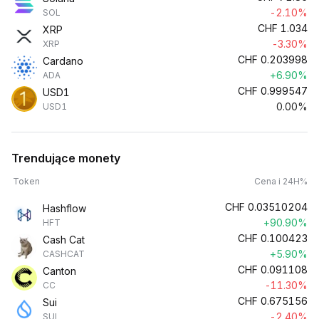
-2.10%
SOL
CHF
1.034
XRP
-3.30%
XRP
CHF
0.203998
Cardano
+6.90%
ADA
CHF
0.999547
USD1
0.00%
USD1
Trendujące monety
Token
Cena i 24H%
CHF
0.03510204
Hashflow
+90.90%
HFT
CHF
0.100423
Cash Cat
+5.90%
CASHCAT
CHF
0.091108
Canton
-11.30%
CC
CHF
0.675156
Sui
-2.40%
SUI