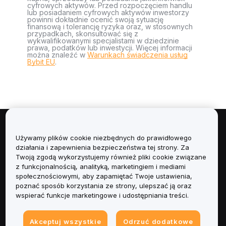
cyfrowych aktywów. Przed rozpoczęciem handlu
lub posiadaniem cyfrowych aktywów inwestorzy
powinni dokładnie ocenić swoją sytuację
finansową i tolerancję ryzyka oraz, w stosownych
przypadkach, skonsultować się z
wykwalifikowanymi specjalistami w dziedzinie
prawa, podatków lub inwestycji. Więcej informacji
można znaleźć w
Warunkach świadczenia usług
Bybit EU
.
Informacje
Używamy plików cookie niezbędnych do prawidłowego
działania i zapewnienia bezpieczeństwa tej strony. Za
Usługi
Twoją zgodą wykorzystujemy również pliki cookie związane
z funkcjonalnością, analityką, marketingiem i mediami
społecznościowymi, aby zapamiętać Twoje ustawienia,
Obsługa Klienta
poznać sposób korzystania ze strony, ulepszać ją oraz
wspierać funkcje marketingowe i udostępniania treści.
Produkty
Akceptuj wszystkie
Odrzuć dodatkowe