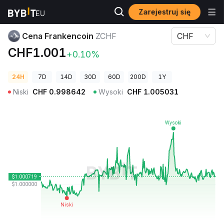
Zarejestruj się
Ceny kryptowalut
Cena Frankencoin ZCHF
Cena Frankencoin
ZCHF
CHF
CHF1.001
+0.10%
24H
7D
14D
30D
60D
200D
1Y
Niski
CHF
0.998642
Wysoki
CHF
1.005031