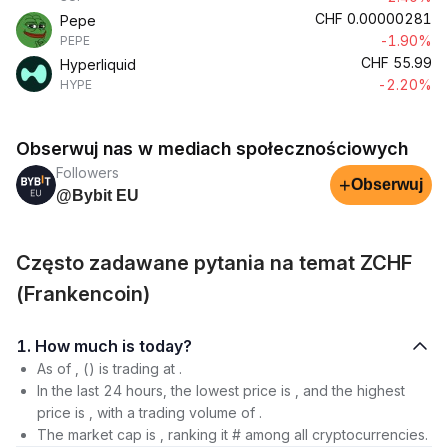
CHF
0.00000281
Pepe
-1.90%
PEPE
CHF
55.99
Hyperliquid
-2.20%
HYPE
Obserwuj nas w mediach społecznościowych
Followers
+
Obserwuj
@Bybit EU
Często zadawane pytania na temat ZCHF
(Frankencoin)
1. How much is today?
As of , () is trading at .
In the last 24 hours, the lowest price is , and the highest
price is , with a trading volume of .
The market cap is , ranking it # among all cryptocurrencies.