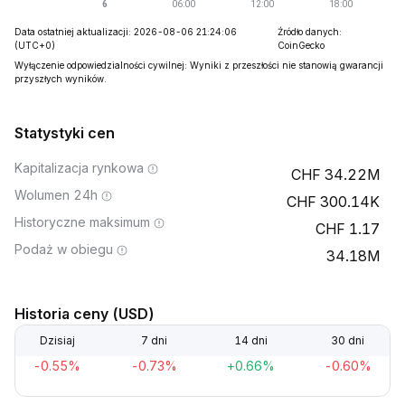
Data ostatniej aktualizacji: 2026-08-06 21:24:06
Źródło danych:
(UTC+0)
CoinGecko
Wyłączenie odpowiedzialności cywilnej: Wyniki z przeszłości nie stanowią gwarancji
przyszłych wyników.
Statystyki cen
Kapitalizacja rynkowa
34.22M
Wolumen 24h
300.14K
Historyczne maksimum
1.17
Podaż w obiegu
34.18M
Historia ceny (USD)
Dzisiaj
7 dni
14 dni
30 dni
-0.55%
-0.73%
+0.66%
-0.60%