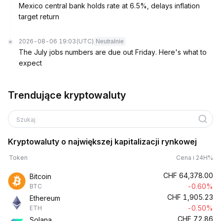
Mexico central bank holds rate at 6.5%, delays inflation
target return
2026-08-06 19:03
(UTC)
Neutralnie
The July jobs numbers are due out Friday. Here's what to
expect
Trendujące kryptowaluty
Szukaj
Kryptowaluty o największej kapitalizacji rynkowej
Token
Cena i 24H%
CHF
64,378.00
Bitcoin
-0.60%
BTC
CHF
1,905.23
Ethereum
-0.50%
ETH
CHF
72.86
Solana