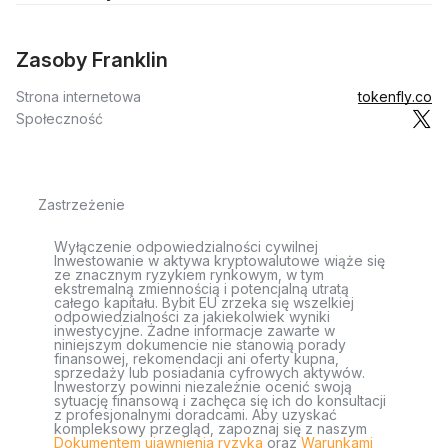
Zasoby Franklin
Strona internetowa
tokenfly.co
Społeczność
Zastrzeżenie
Wyłączenie odpowiedzialności cywilnej
Inwestowanie w aktywa kryptowalutowe wiąże się
ze znacznym ryzykiem rynkowym, w tym
ekstremalną zmiennością i potencjalną utratą
całego kapitału. Bybit EU zrzeka się wszelkiej
odpowiedzialności za jakiekolwiek wyniki
inwestycyjne. Żadne informacje zawarte w
niniejszym dokumencie nie stanowią porady
finansowej, rekomendacji ani oferty kupna,
sprzedaży lub posiadania cyfrowych aktywów.
Inwestorzy powinni niezależnie ocenić swoją
sytuację finansową i zachęca się ich do konsultacji
z profesjonalnymi doradcami. Aby uzyskać
kompleksowy przegląd, zapoznaj się z naszym
Dokumentem ujawnienia ryzyka
oraz
Warunkami