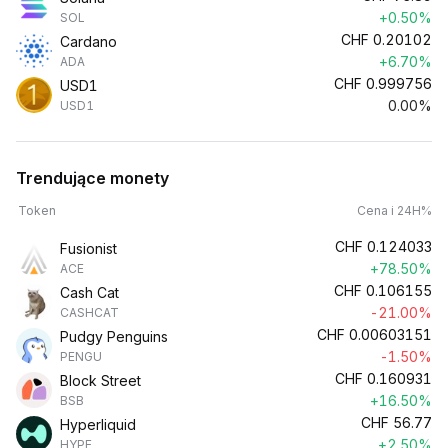
+0.50%
SOL
CHF
0.20102
Cardano
+6.70%
ADA
CHF
0.999756
USD1
0.00%
USD1
Trendujące monety
Token
Cena i 24H%
CHF
0.124033
Fusionist
+78.50%
ACE
CHF
0.106155
Cash Cat
-21.00%
CASHCAT
CHF
0.00603151
Pudgy Penguins
-1.50%
PENGU
CHF
0.160931
Block Street
+16.50%
BSB
CHF
56.77
Hyperliquid
+2.50%
HYPE