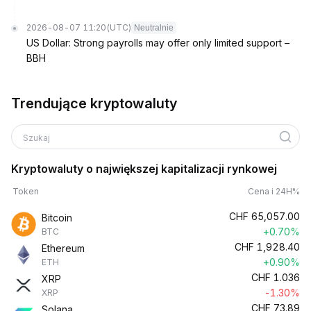
2026-08-07 11:20
(UTC)
Neutralnie
US Dollar: Strong payrolls may offer only limited support –
BBH
Trendujące kryptowaluty
Szukaj
Kryptowaluty o największej kapitalizacji rynkowej
Token
Cena i 24H%
CHF
65,057.00
Bitcoin
+0.70%
BTC
CHF
1,928.40
Ethereum
+0.90%
ETH
CHF
1.036
XRP
-1.30%
XRP
CHF
73.89
Solana