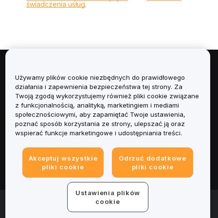
świadczenia usług
.
Informacje
Używamy plików cookie niezbędnych do prawidłowego
działania i zapewnienia bezpieczeństwa tej strony. Za
Usługi
Twoją zgodą wykorzystujemy również pliki cookie związane
z funkcjonalnością, analityką, marketingiem i mediami
społecznościowymi, aby zapamiętać Twoje ustawienia,
Obsługa Klienta
poznać sposób korzystania ze strony, ulepszać ją oraz
wspierać funkcje marketingowe i udostępniania treści.
Produkty
Akceptuj wszystkie
Odrzuć dodatkowe
Informacje prawne
pliki cookie
pliki cookie
Ustawienia plików
© 2025-2026 Bybit.eu. Wszystkie prawa zastrzeżone.
cookie
Warunki świadczenia usług
|
Polityka Prywatności
|
Dane