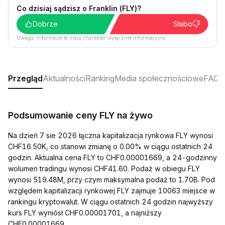
Co dzisiaj sądzisz o Franklin (FLY)?
Dobrze
Słabo
Uwaga: Informacje te mają charakter wyłącznie informacyjny.
Przegląd
Aktualności
Ranking
Media społecznościowe
FAQ
Podsumowanie ceny FLY na żywo
Na dzień 7 sie 2026 łączna kapitalizacja rynkowa FLY wynosi
CHF16.50K, co stanowi zmianę o 0.00% w ciągu ostatnich 24
godzin. Aktualna cena FLY to CHF0.00001669, a 24-godzinny
wolumen tradingu wynosi CHF41.60. Podaż w obiegu FLY
wynosi 519.48M, przy czym maksymalna podaż to 1.70B. Pod
względem kapitalizacji rynkowej FLY zajmuje 10063 miejsce w
rankingu kryptowalut. W ciągu ostatnich 24 godzin najwyższy
kurs FLY wyniósł CHF0.00001701, a najniższy
CHF0.00001669.