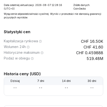
Data ostatniej aktualizacji: 2026-08-07 12:28:16
Źródło danych:
(UTC+0)
CoinGecko
Wyłączenie odpowiedzialności cywilnej: Wyniki z przeszłości nie stanowią gwarancji
przyszłych wyników.
Statystyki cen
Kapitalizacja rynkowa
16.50K
Wolumen 24h
41.60
Historyczne maksimum
0.459888
Podaż w obiegu
519.48M
Historia ceny (USD)
Dzisiaj
7 dni
14 dni
30 dni
--
--
--
--