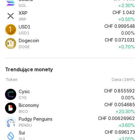
+2.30%
SOL
CHF
1.042
XRP
+0.50%
XRP
CHF
0.999548
USD1
0.00%
USD1
CHF
0.071031
Dogecoin
+0.70%
DOGE
Trendujące monety
Token
Cena i 24H%
CHF
0.855592
Cysic
0.00%
CYS
CHF
0.054685
Biconomy
+20.30%
BICO
CHF
0.00626962
Pudgy Penguins
+3.60%
PENGU
CHF
0.696173
Sui
+3.00%
SUI