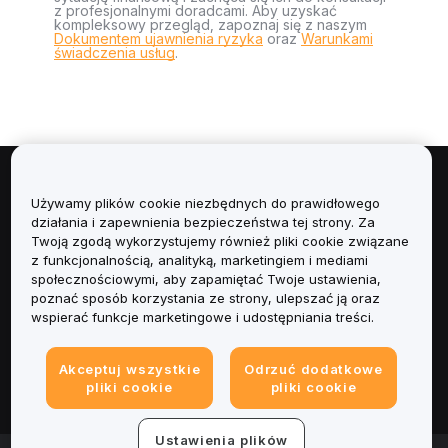
z profesjonalnymi doradcami. Aby uzyskać
kompleksowy przegląd, zapoznaj się z naszym
Dokumentem ujawnienia ryzyka
oraz
Warunkami
świadczenia usług
.
Informacje
Używamy plików cookie niezbędnych do prawidłowego
działania i zapewnienia bezpieczeństwa tej strony. Za
Usługi
Twoją zgodą wykorzystujemy również pliki cookie związane
z funkcjonalnością, analityką, marketingiem i mediami
społecznościowymi, aby zapamiętać Twoje ustawienia,
Obsługa Klienta
poznać sposób korzystania ze strony, ulepszać ją oraz
wspierać funkcje marketingowe i udostępniania treści.
Produkty
Akceptuj wszystkie
Odrzuć dodatkowe
Informacje prawne
pliki cookie
pliki cookie
Ustawienia plików