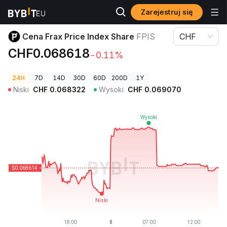
Zarejestruj się
Ceny kryptowalut
Cena Frax Price Index Share FPIS
Cena Frax Price Index Share
FPIS
CHF
CHF0.068618
-0.11%
24H
7D
14D
30D
60D
200D
1Y
Niski
CHF
0.068322
Wysoki
CHF
0.069070