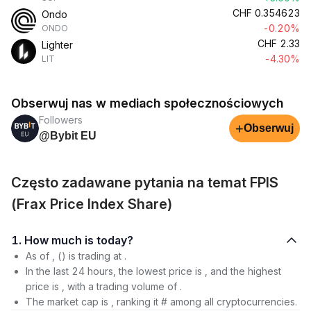
CHF
0.354623
Ondo
-0.20%
ONDO
CHF
2.33
Lighter
-4.30%
LIT
Obserwuj nas w mediach społecznościowych
Followers
+
Obserwuj
@Bybit EU
Często zadawane pytania na temat FPIS
(Frax Price Index Share)
1. How much is today?
As of , () is trading at .
In the last 24 hours, the lowest price is , and the highest
price is , with a trading volume of .
The market cap is , ranking it # among all cryptocurrencies.