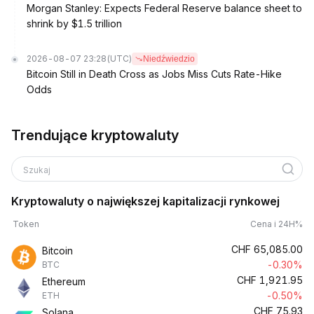
Morgan Stanley: Expects Federal Reserve balance sheet to
shrink by $1.5 trillion
2026-08-07 23:28
(UTC)
Niedźwiedzio
Bitcoin Still in Death Cross as Jobs Miss Cuts Rate-Hike
Odds
Trendujące kryptowaluty
Szukaj
Kryptowaluty o największej kapitalizacji rynkowej
Token
Cena i 24H%
CHF
65,085.00
Bitcoin
-0.30%
BTC
CHF
1,921.95
Ethereum
-0.50%
ETH
CHF
75.93
Solana