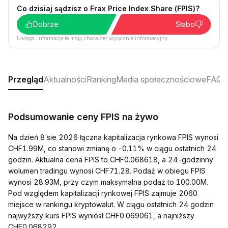
Co dzisiaj sądzisz o Frax Price Index Share (FPIS)?
Dobrze
Słabo
Uwaga: Informacje te mają charakter wyłącznie informacyjny.
Przegląd
Aktualności
Ranking
Media społecznościowe
FAQ
Podsumowanie ceny FPIS na żywo
Na dzień 8 sie 2026 łączna kapitalizacja rynkowa FPIS wynosi
CHF1.99M, co stanowi zmianę o -0.11% w ciągu ostatnich 24
godzin. Aktualna cena FPIS to CHF0.068618, a 24-godzinny
wolumen tradingu wynosi CHF71.28. Podaż w obiegu FPIS
wynosi 28.93M, przy czym maksymalna podaż to 100.00M.
Pod względem kapitalizacji rynkowej FPIS zajmuje 2060
miejsce w rankingu kryptowalut. W ciągu ostatnich 24 godzin
najwyższy kurs FPIS wyniósł CHF0.069061, a najniższy
CHF0.068292.