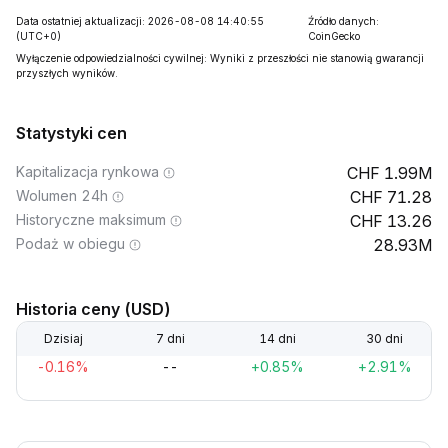
Data ostatniej aktualizacji: 2026-08-08 14:40:55
Źródło danych:
(UTC+0)
CoinGecko
Wyłączenie odpowiedzialności cywilnej: Wyniki z przeszłości nie stanowią gwarancji
przyszłych wyników.
Statystyki cen
Kapitalizacja rynkowa
1.99M
Wolumen 24h
71.28
Historyczne maksimum
13.26
Podaż w obiegu
28.93M
Historia ceny (USD)
Dzisiaj
7 dni
14 dni
30 dni
-0.16%
--
+0.85%
+2.91%