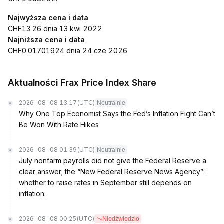
Najwyższa cena i data
CHF13.26 dnia 13 kwi 2022
Najniższa cena i data
CHF0.01701924 dnia 24 cze 2026
Aktualności Frax Price Index Share
2026-08-08 13:17
(UTC)
Neutralnie
Why One Top Economist Says the Fed’s Inflation Fight Can’t
Be Won With Rate Hikes
2026-08-08 01:39
(UTC)
Neutralnie
July nonfarm payrolls did not give the Federal Reserve a
clear answer; the “New Federal Reserve News Agency”:
whether to raise rates in September still depends on
inflation.
2026-08-08 00:25
(UTC)
Niedźwiedzio