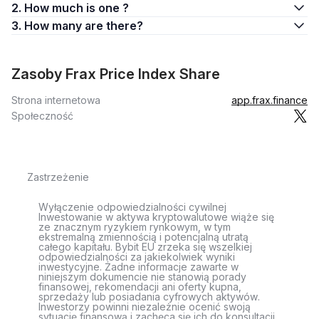
2. How much is one ?
3. How many are there?
Zasoby Frax Price Index Share
Strona internetowa
app.frax.finance
Społeczność
Zastrzeżenie
Wyłączenie odpowiedzialności cywilnej
Inwestowanie w aktywa kryptowalutowe wiąże się
ze znacznym ryzykiem rynkowym, w tym
ekstremalną zmiennością i potencjalną utratą
całego kapitału. Bybit EU zrzeka się wszelkiej
odpowiedzialności za jakiekolwiek wyniki
inwestycyjne. Żadne informacje zawarte w
niniejszym dokumencie nie stanowią porady
finansowej, rekomendacji ani oferty kupna,
sprzedaży lub posiadania cyfrowych aktywów.
Inwestorzy powinni niezależnie ocenić swoją
sytuację finansową i zachęca się ich do konsultacji