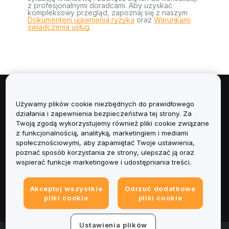
z profesjonalnymi doradcami. Aby uzyskać
kompleksowy przegląd, zapoznaj się z naszym
Dokumentem ujawnienia ryzyka
oraz
Warunkami
świadczenia usług
.
Informacje
Używamy plików cookie niezbędnych do prawidłowego
działania i zapewnienia bezpieczeństwa tej strony. Za
Usługi
Twoją zgodą wykorzystujemy również pliki cookie związane
z funkcjonalnością, analityką, marketingiem i mediami
społecznościowymi, aby zapamiętać Twoje ustawienia,
Obsługa Klienta
poznać sposób korzystania ze strony, ulepszać ją oraz
wspierać funkcje marketingowe i udostępniania treści.
Produkty
Akceptuj wszystkie
Odrzuć dodatkowe
Informacje prawne
pliki cookie
pliki cookie
Ustawienia plików