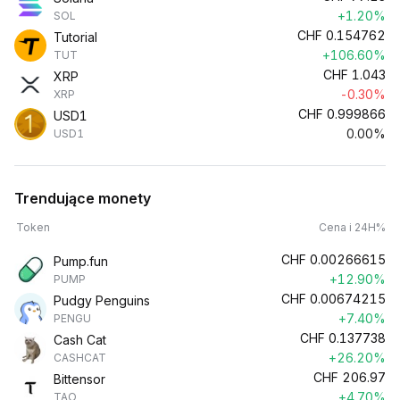
+1.20%
SOL
CHF
0.154762
Tutorial
+106.60%
TUT
CHF
1.043
XRP
-0.30%
XRP
CHF
0.999866
USD1
0.00%
USD1
Trendujące monety
Token
Cena i 24H%
CHF
0.00266615
Pump.fun
+12.90%
PUMP
CHF
0.00674215
Pudgy Penguins
+7.40%
PENGU
CHF
0.137738
Cash Cat
+26.20%
CASHCAT
CHF
206.97
Bittensor
+4.70%
TAO