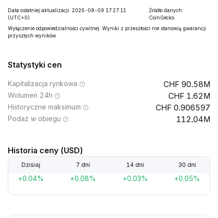
Data ostatniej aktualizacji: 2026-08-09 17:27:11
Źródło danych:
(UTC+0)
CoinGecko
Wyłączenie odpowiedzialności cywilnej: Wyniki z przeszłości nie stanowią gwarancji
przyszłych wyników.
Statystyki cen
Kapitalizacja rynkowa
90.58M
Wolumen 24h
1.62M
Historyczne maksimum
0.906597
Podaż w obiegu
112.04M
Historia ceny (USD)
Dzisiaj
7 dni
14 dni
30 dni
+0.04%
+0.08%
+0.03%
+0.05%