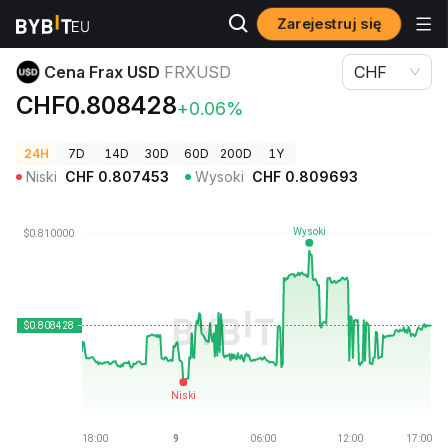
Zarejestruj się
Ceny kryptowalut
Cena Frax USD FRXUSD
Cena Frax USD
FRXUSD
CHF
CHF0.808428
+0.06%
24H
7D
14D
30D
60D
200D
1Y
Niski
CHF
0.807453
Wysoki
CHF
0.809693