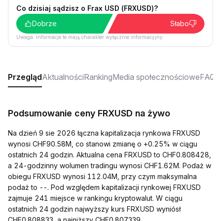
Co dzisiaj sądzisz o Frax USD (FRXUSD)?
Dobrze
Słabo
Uwaga: Informacje te mają charakter wyłącznie informacyjny.
Przegląd
Aktualności
Ranking
Media społecznościowe
FAQ
Podsumowanie ceny FRXUSD na żywo
Na dzień 9 sie 2026 łączna kapitalizacja rynkowa FRXUSD
wynosi CHF90.58M, co stanowi zmianę o +0.25% w ciągu
ostatnich 24 godzin. Aktualna cena FRXUSD to CHF0.808428,
a 24-godzinny wolumen tradingu wynosi CHF1.62M. Podaż w
obiegu FRXUSD wynosi 112.04M, przy czym maksymalna
podaż to --. Pod względem kapitalizacji rynkowej FRXUSD
zajmuje 241 miejsce w rankingu kryptowalut. W ciągu
ostatnich 24 godzin najwyższy kurs FRXUSD wyniósł
CHF0.808833, a najniższy CHF0.807339.