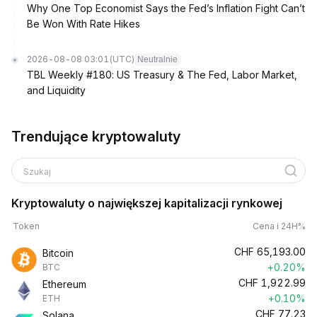
Why One Top Economist Says the Fed’s Inflation Fight Can’t
Be Won With Rate Hikes
2026-08-08 03:01
(UTC)
Neutralnie
TBL Weekly #180: US Treasury & The Fed, Labor Market,
and Liquidity
Trendujące kryptowaluty
Szukaj
Kryptowaluty o największej kapitalizacji rynkowej
Token
Cena i 24H%
CHF
65,193.00
Bitcoin
+0.20%
BTC
CHF
1,922.99
Ethereum
+0.10%
ETH
CHF
77.23
Solana