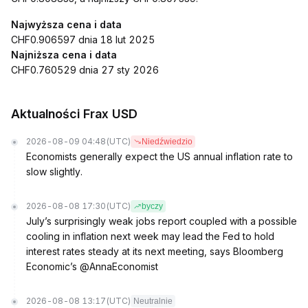
Najwyższa cena i data
CHF0.906597 dnia 18 lut 2025
Najniższa cena i data
CHF0.760529 dnia 27 sty 2026
Aktualności Frax USD
2026-08-09 04:48
(UTC)
Niedźwiedzio
Economists generally expect the US annual inflation rate to
slow slightly.
2026-08-08 17:30
(UTC)
byczy
July’s surprisingly weak jobs report coupled with a possible
cooling in inflation next week may lead the Fed to hold
interest rates steady at its next meeting, says Bloomberg
Economic’s @AnnaEconomist
2026-08-08 13:17
(UTC)
Neutralnie