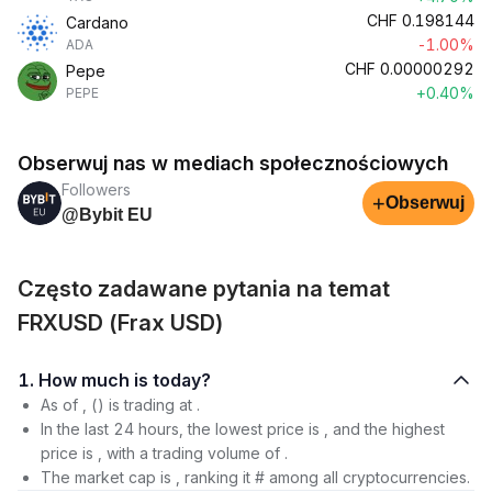
CHF
0.198144
Cardano
-1.00%
ADA
CHF
0.00000292
Pepe
+0.40%
PEPE
Obserwuj nas w mediach społecznościowych
Followers
+
Obserwuj
@Bybit EU
Często zadawane pytania na temat
FRXUSD (Frax USD)
1. How much is today?
As of , () is trading at .
In the last 24 hours, the lowest price is , and the highest
price is , with a trading volume of .
The market cap is , ranking it # among all cryptocurrencies.