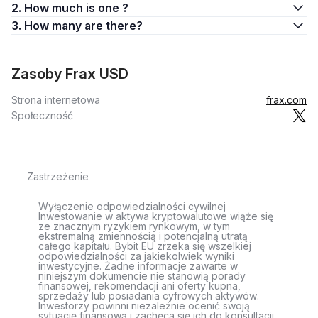
2. How much is one ?
3. How many are there?
Zasoby Frax USD
Strona internetowa
frax.com
Społeczność
Zastrzeżenie
Wyłączenie odpowiedzialności cywilnej
Inwestowanie w aktywa kryptowalutowe wiąże się
ze znacznym ryzykiem rynkowym, w tym
ekstremalną zmiennością i potencjalną utratą
całego kapitału. Bybit EU zrzeka się wszelkiej
odpowiedzialności za jakiekolwiek wyniki
inwestycyjne. Żadne informacje zawarte w
niniejszym dokumencie nie stanowią porady
finansowej, rekomendacji ani oferty kupna,
sprzedaży lub posiadania cyfrowych aktywów.
Inwestorzy powinni niezależnie ocenić swoją
sytuację finansową i zachęca się ich do konsultacji