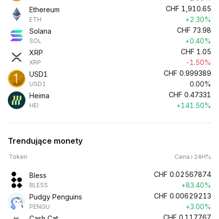
CHF
1,910.65
Ethereum
+2.30%
ETH
CHF
73.98
Solana
+0.40%
SOL
CHF
1.05
XRP
-1.50%
XRP
CHF
0.999389
USD1
0.00%
USD1
CHF
0.47331
Heima
+141.50%
HEI
Trendujące monety
Token
Cena i 24H%
CHF
0.02567874
Bless
+83.40%
BLESS
CHF
0.00629213
Pudgy Penguins
+3.00%
PENGU
CHF
0.117767
Cash Cat