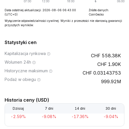
Data ostatniej aktualizacji: 2026-08-06 06:43:00
Źródło danych:
(UTC+0)
CoinGecko
Wyłączenie odpowiedzialności cywilnej: Wyniki z przeszłości nie stanowią gwarancji
przyszłych wyników.
Statystyki cen
Kapitalizacja rynkowa
558.38K
Wolumen 24h
1.90K
Historyczne maksimum
0.03143753
Podaż w obiegu
999.92M
Historia ceny (USD)
Dzisiaj
7 dni
14 dni
30 dni
-2.59%
-9.08%
-17.36%
-9.04%