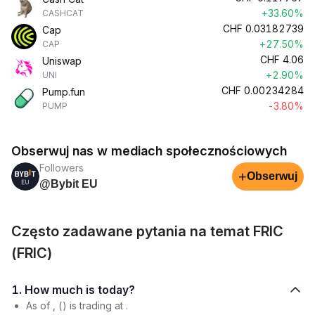
+33.60%
CASHCAT
CHF
0.03182739
Cap
+27.50%
CAP
CHF
4.06
Uniswap
+2.90%
UNI
CHF
0.00234284
Pump.fun
-3.80%
PUMP
Obserwuj nas w mediach społecznościowych
Followers
+
Obserwuj
@Bybit EU
Często zadawane pytania na temat FRIC
(FRIC)
1. How much is today?
As of , () is trading at .