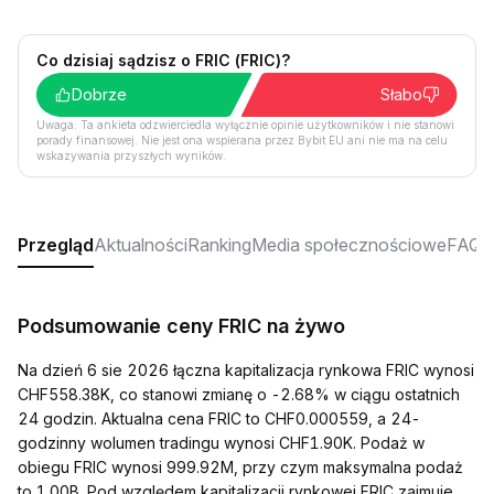
Co dzisiaj sądzisz o FRIC (FRIC)?
Dobrze
Słabo
Uwaga: Ta ankieta odzwierciedla wyłącznie opinie użytkowników i nie stanowi
porady finansowej. Nie jest ona wspierana przez Bybit EU ani nie ma na celu
wskazywania przyszłych wyników.
Przegląd
Aktualności
Ranking
Media społecznościowe
FAQ
Podsumowanie ceny FRIC na żywo
Na dzień 6 sie 2026 łączna kapitalizacja rynkowa FRIC wynosi
CHF558.38K, co stanowi zmianę o -2.68% w ciągu ostatnich
24 godzin. Aktualna cena FRIC to CHF0.000559, a 24-
godzinny wolumen tradingu wynosi CHF1.90K. Podaż w
obiegu FRIC wynosi 999.92M, przy czym maksymalna podaż
to 1.00B. Pod względem kapitalizacji rynkowej FRIC zajmuje