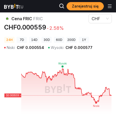
Zarejestruj się
Ceny kryptowalut
Cena FRIC FRIC
Cena FRIC
FRIC
CHF
CHF0.000559
-2.58%
24H
7D
14D
30D
60D
200D
1Y
Niski
CHF
0.000554
Wysoki
CHF
0.000577