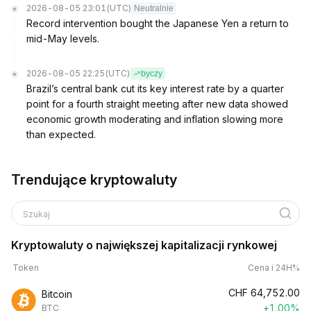
2026-08-05 23:01
(UTC)
Neutralnie
Record intervention bought the Japanese Yen a return to
mid-May levels.
2026-08-05 22:25
(UTC)
byczy
Brazil’s central bank cut its key interest rate by a quarter
point for a fourth straight meeting after new data showed
economic growth moderating and inflation slowing more
than expected.
Trendujące kryptowaluty
Szukaj
Kryptowaluty o największej kapitalizacji rynkowej
Token
Cena i 24H%
CHF
64,752.00
Bitcoin
+1.00%
BTC