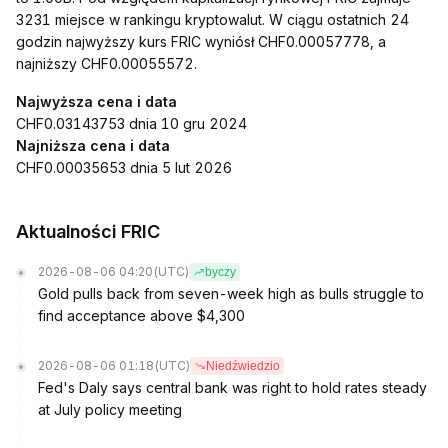
3231 miejsce w rankingu kryptowalut. W ciągu ostatnich 24
godzin najwyższy kurs FRIC wyniósł CHF0.00057778, a
najniższy CHF0.00055572.
Najwyższa cena i data
CHF0.03143753 dnia 10 gru 2024
Najniższa cena i data
CHF0.00035653 dnia 5 lut 2026
Aktualności FRIC
2026-08-06 04:20
(UTC)
byczy
Gold pulls back from seven-week high as bulls struggle to
find acceptance above $4,300
2026-08-06 01:18
(UTC)
Niedźwiedzio
Fed's Daly says central bank was right to hold rates steady
at July policy meeting