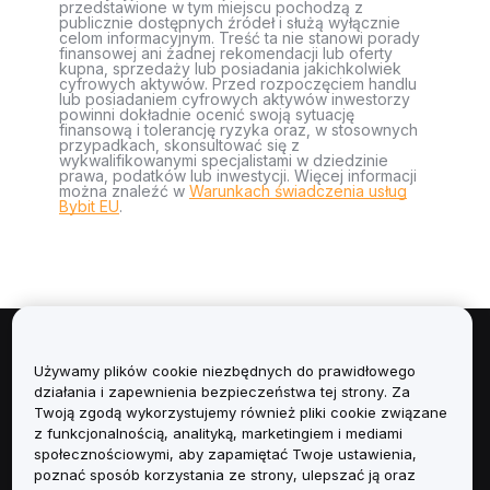
przedstawione w tym miejscu pochodzą z
publicznie dostępnych źródeł i służą wyłącznie
celom informacyjnym. Treść ta nie stanowi porady
finansowej ani żadnej rekomendacji lub oferty
kupna, sprzedaży lub posiadania jakichkolwiek
cyfrowych aktywów. Przed rozpoczęciem handlu
lub posiadaniem cyfrowych aktywów inwestorzy
powinni dokładnie ocenić swoją sytuację
finansową i tolerancję ryzyka oraz, w stosownych
przypadkach, skonsultować się z
wykwalifikowanymi specjalistami w dziedzinie
prawa, podatków lub inwestycji. Więcej informacji
można znaleźć w
Warunkach świadczenia usług
Bybit EU
.
Informacje
Używamy plików cookie niezbędnych do prawidłowego
działania i zapewnienia bezpieczeństwa tej strony. Za
Usługi
Twoją zgodą wykorzystujemy również pliki cookie związane
z funkcjonalnością, analityką, marketingiem i mediami
społecznościowymi, aby zapamiętać Twoje ustawienia,
Obsługa Klienta
poznać sposób korzystania ze strony, ulepszać ją oraz