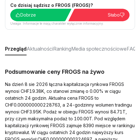
Co dzisiaj sądzisz o FROGS (FROGS)?
Dobrze
Słabo
Uwaga: Informacje te mają charakter wyłącznie informacyjny.
Przegląd
Aktualności
Ranking
Media społecznościowe
FAQ
Podsumowanie ceny FROGS na żywo
Na dzień 8 sie 2026 łączna kapitalizacja rynkowa FROGS
wynosi CHF19.38K, co stanowi zmianę o 0.00% w ciągu
ostatnich 24 godzin. Aktualna cena FROGS to
CHF0.000000000228763, a 24-godzinny wolumen tradingu
wynosi CHF3.95K. Podaż w obiegu FROGS wynosi 84.71T,
przy czym maksymalna podaż to 100.00T. Pod względem
kapitalizacji rynkowej FROGS zajmuje 8390 miejsce w rankingu
kryptowalut. W ciągu ostatnich 24 godzin najwyższy kurs
FROGS wyniósł CHF0.000000000324697, a najniższy