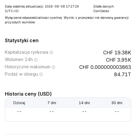
Data ostatniej aktualizacji: 2026-08-08 17:27:29
Źródło danych:
(UTC+0)
CoinGecko
Wyłączenie odpowiedzialności cywilnej: Wyniki z przeszłości nie stanowią gwarancji
przyszłych wyników.
Statystyki cen
Kapitalizacja rynkowa
19.38K
Wolumen 24h
3.95K
Historyczne maksimum
0.000000003863
Podaż w obiegu
84.71T
Historia ceny (USD)
Dzisiaj
7 dni
14 dni
30 dni
--
--
--
--