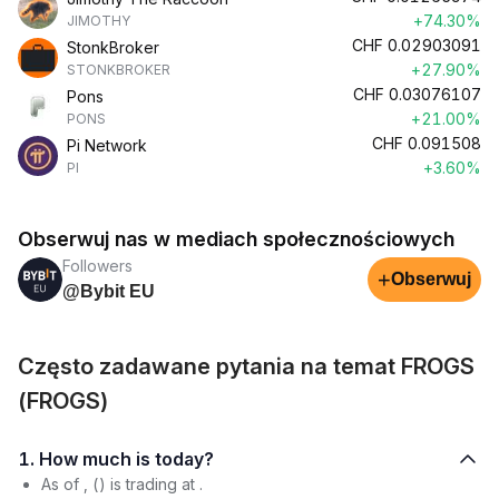
+74.30%
JIMOTHY
CHF
0.02903091
StonkBroker
+27.90%
STONKBROKER
CHF
0.03076107
Pons
+21.00%
PONS
CHF
0.091508
Pi Network
+3.60%
PI
Obserwuj nas w mediach społecznościowych
Followers
+
Obserwuj
@Bybit EU
Często zadawane pytania na temat FROGS
(FROGS)
1. How much is today?
As of , () is trading at .