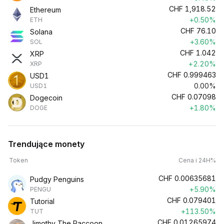
CHF
1,918.52
Ethereum
+0.50%
ETH
CHF
76.10
Solana
+3.60%
SOL
CHF
1.042
XRP
+2.20%
XRP
CHF
0.999463
USD1
0.00%
USD1
CHF
0.07098
Dogecoin
+1.80%
DOGE
Trendujące monety
Token
Cena i 24H%
CHF
0.00635681
Pudgy Penguins
+5.90%
PENGU
CHF
0.079401
Tutorial
+113.50%
TUT
CHF
0.01265974
Jimothy The Raccoon