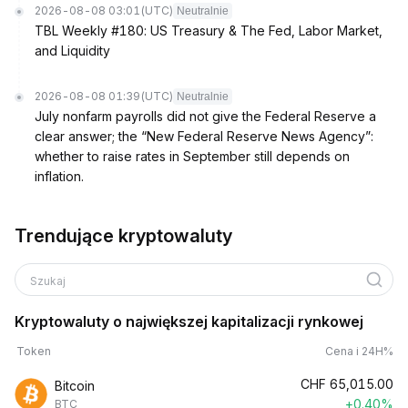
2026-08-08 03:01
(UTC)
Neutralnie
TBL Weekly #180: US Treasury & The Fed, Labor Market,
and Liquidity
2026-08-08 01:39
(UTC)
Neutralnie
July nonfarm payrolls did not give the Federal Reserve a
clear answer; the “New Federal Reserve News Agency”:
whether to raise rates in September still depends on
inflation.
Trendujące kryptowaluty
Szukaj
Kryptowaluty o największej kapitalizacji rynkowej
Token
Cena i 24H%
CHF
65,015.00
Bitcoin
+0.40%
BTC