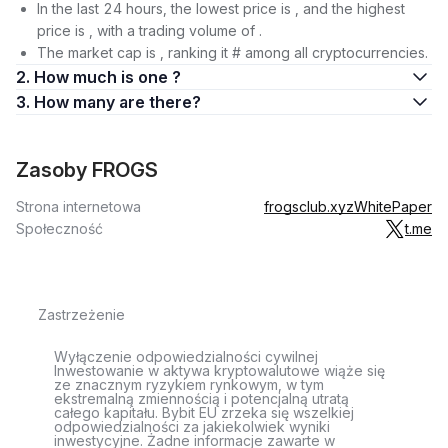
In the last 24 hours, the lowest price is , and the highest
price is , with a trading volume of .
The market cap is , ranking it # among all cryptocurrencies.
2. How much is one ?
3. How many are there?
Zasoby FROGS
Strona internetowa
frogsclub.xyz
WhitePaper
Społeczność
t.me
Zastrzeżenie
Wyłączenie odpowiedzialności cywilnej
Inwestowanie w aktywa kryptowalutowe wiąże się
ze znacznym ryzykiem rynkowym, w tym
ekstremalną zmiennością i potencjalną utratą
całego kapitału. Bybit EU zrzeka się wszelkiej
odpowiedzialności za jakiekolwiek wyniki
inwestycyjne. Żadne informacje zawarte w