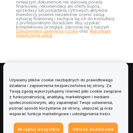
niniejszym dokumencie nie stanowią porady
finansowej, rekomendacji ani oferty kupna,
sprzedaży lub posiadania cyfrowych aktywów.
Inwestorzy powinni niezależnie ocenić swoją
sytuację finansową i zachęca się ich do konsultacji
z profesjonalnymi doradcami. Aby uzyskać
kompleksowy przegląd, zapoznaj się z naszym
Dokumentem ujawnienia ryzyka
oraz
Warunkami
świadczenia usług
.
Informacje
Używamy plików cookie niezbędnych do prawidłowego
działania i zapewnienia bezpieczeństwa tej strony. Za
Usługi
Twoją zgodą wykorzystujemy również pliki cookie związane
z funkcjonalnością, analityką, marketingiem i mediami
społecznościowymi, aby zapamiętać Twoje ustawienia,
Obsługa Klienta
poznać sposób korzystania ze strony, ulepszać ją oraz
wspierać funkcje marketingowe i udostępniania treści.
Produkty
Akceptuj wszystkie
Odrzuć dodatkowe