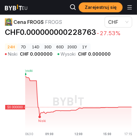
Zarejestruj się
Ceny kryptowalut
Cena FROGS FROGS
Cena FROGS
FROGS
CHF
CHF0.000000000228763
-27.53%
24H
7D
14D
30D
60D
200D
1Y
Niski
CHF
0.000000
Wysoki
CHF
0.000000