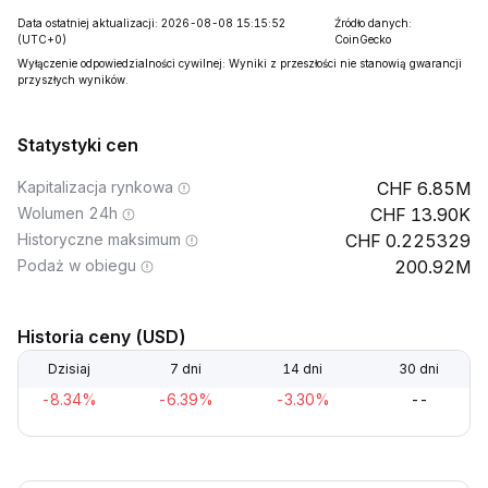
Data ostatniej aktualizacji: 2026-08-08 15:15:52
Źródło danych:
(UTC+0)
CoinGecko
Wyłączenie odpowiedzialności cywilnej: Wyniki z przeszłości nie stanowią gwarancji
przyszłych wyników.
Statystyki cen
Kapitalizacja rynkowa
6.85M
Wolumen 24h
13.90K
Historyczne maksimum
0.225329
Podaż w obiegu
200.92M
Historia ceny (USD)
Dzisiaj
7 dni
14 dni
30 dni
-8.34%
-6.39%
-3.30%
--