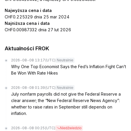
Najwyższa cena i data
CHF0.225329 dnia 25 mar 2024
Najniższa cena i data
CHF0.00987332 dnia 27 lut 2026
Aktualności FROK
2026-08-08 13:17
(UTC)
Neutralnie
Why One Top Economist Says the Fed’s Inflation Fight Can’t
Be Won With Rate Hikes
2026-08-08 01:39
(UTC)
Neutralnie
July nonfarm payrolls did not give the Federal Reserve a
clear answer; the “New Federal Reserve News Agency”:
whether to raise rates in September still depends on
inflation.
2026-08-08 00:25
(UTC)
Niedźwiedzio