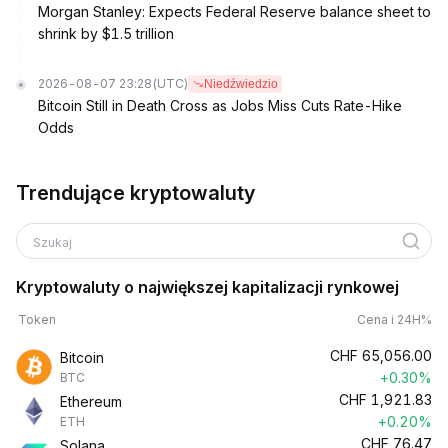
Morgan Stanley: Expects Federal Reserve balance sheet to
shrink by $1.5 trillion
2026-08-07 23:28
(UTC)
Niedźwiedzio
Bitcoin Still in Death Cross as Jobs Miss Cuts Rate-Hike
Odds
Trendujące kryptowaluty
Szukaj
Kryptowaluty o największej kapitalizacji rynkowej
Token
Cena i 24H%
CHF
65,056.00
Bitcoin
+0.30%
BTC
CHF
1,921.83
Ethereum
+0.20%
ETH
CHF
76.47
Solana