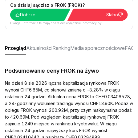
Co dzisiaj sądzisz o FROK (FROK)?
Dobrze
Słabo
Uwaga: Informacje te mają charakter wyłącznie informacyjny.
Przegląd
Aktualności
Ranking
Media społecznościowe
FAQ
Podsumowanie ceny FROK na żywo
Na dzień 8 sie 2026 łączna kapitalizacja rynkowa FROK
wynosi CHF6.85M, co stanowi zmianę o -8.28% w ciągu
ostatnich 24 godzin. Aktualna cena FROK to CHF0.03406528,
a 24-godzinny wolumen tradingu wynosi CHF13.90K. Podaż w
obiegu FROK wynosi 200.92M, przy czym maksymalna podaż
to 420.69M. Pod względem kapitalizacji rynkowej FROK
zajmuje 1249 miejsce w rankingu kryptowalut. W ciągu
ostatnich 24 godzin najwyższy kurs FROK wyniósł
CHF0.03410442, a najniższy CHF0.03284888.