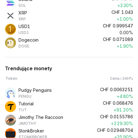
+3.30%
SOL
CHF
1.043
XRP
+1.00%
XRP
CHF
0.999547
USD1
0.00%
USD1
CHF
0.071089
Dogecoin
+1.90%
DOGE
Trendujące monety
Token
Cena i 24H%
CHF
0.0063251
Pudgy Penguins
+4.80%
PENGU
CHF
0.068476
Tutorial
+91.20%
TUT
CHF
0.0155786
Jimothy The Raccoon
+229.30%
JIMOTHY
CHF
0.02948704
StonkBroker
+35.90%
STONKBROKER