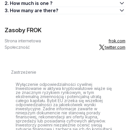
2. How much is one ?
3. How many are there?
Zasoby FROK
Strona internetowa
frok.com
Społeczność
twitter.com
Zastrzeżenie
Wyłączenie odpowiedzialności cywilnej
Inwestowanie w aktywa kryptowalutowe wiąże się
ze znacznym ryzykiem rynkowym, w tym
ekstremalną zmiennością i potencjalną utratą
całego kapitału. Bybit EU zrzeka się wszelkiej
odpowiedzialności za jakiekolwiek wyniki
inwestycyjne. Żadne informacje zawarte w
niniejszym dokumencie nie stanowią porady
finansowej, rekomendacji ani oferty kupna,
sprzedaży lub posiadania cyfrowych aktywów.
Inwestorzy powinni niezależnie ocenić swoją
sytuację finansową i zachęca się ich do konsultacji