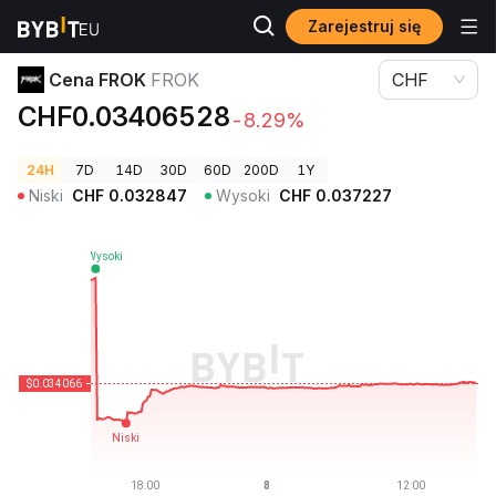
Zarejestruj się
Ceny kryptowalut
Cena FROK FROK
Cena FROK
FROK
CHF
CHF0.03406528
-8.29%
24H
7D
14D
30D
60D
200D
1Y
Niski
CHF
0.032847
Wysoki
CHF
0.037227