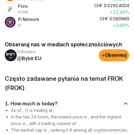
CHF
0.02914004
Pons
+22.40%
PONS
CHF
0.090969
Pi Network
+3.90%
PI
Obserwuj nas w mediach społecznościowych
Followers
+
Obserwuj
@Bybit EU
Często zadawane pytania na temat FROK
(FROK)
1. How much is today?
As of , () is trading at .
In the last 24 hours, the lowest price is , and the highest
price is , with a trading volume of .
The market cap is , ranking it # among all cryptocurrencies.