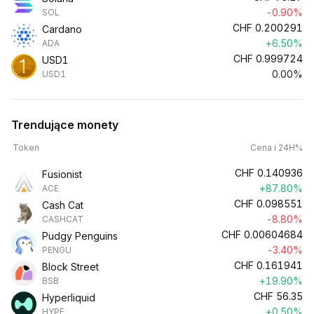
-0.90%
SOL
CHF
0.200291
Cardano
+6.50%
ADA
CHF
0.999724
USD1
0.00%
USD1
Trendujące monety
Token
Cena i 24H%
CHF
0.140936
Fusionist
+87.80%
ACE
CHF
0.098551
Cash Cat
-8.80%
CASHCAT
CHF
0.00604684
Pudgy Penguins
-3.40%
PENGU
CHF
0.161941
Block Street
+19.90%
BSB
CHF
56.35
Hyperliquid
+0.50%
HYPE