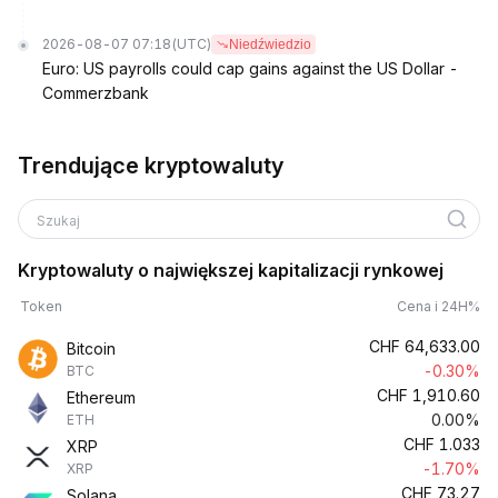
2026-08-07 07:18
(UTC)
Niedźwiedzio
Euro: US payrolls could cap gains against the US Dollar -
Commerzbank
Trendujące kryptowaluty
Szukaj
Kryptowaluty o największej kapitalizacji rynkowej
Token
Cena i 24H%
CHF
64,633.00
Bitcoin
-0.30%
BTC
CHF
1,910.60
Ethereum
0.00%
ETH
CHF
1.033
XRP
-1.70%
XRP
CHF
73.27
Solana