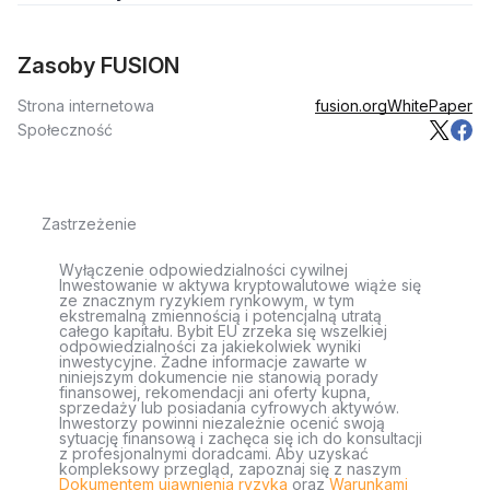
Zasoby FUSION
Strona internetowa
fusion.org
WhitePaper
Społeczność
Zastrzeżenie
Wyłączenie odpowiedzialności cywilnej
Inwestowanie w aktywa kryptowalutowe wiąże się
ze znacznym ryzykiem rynkowym, w tym
ekstremalną zmiennością i potencjalną utratą
całego kapitału. Bybit EU zrzeka się wszelkiej
odpowiedzialności za jakiekolwiek wyniki
inwestycyjne. Żadne informacje zawarte w
niniejszym dokumencie nie stanowią porady
finansowej, rekomendacji ani oferty kupna,
sprzedaży lub posiadania cyfrowych aktywów.
Inwestorzy powinni niezależnie ocenić swoją
sytuację finansową i zachęca się ich do konsultacji
z profesjonalnymi doradcami. Aby uzyskać
kompleksowy przegląd, zapoznaj się z naszym
Dokumentem ujawnienia ryzyka
oraz
Warunkami