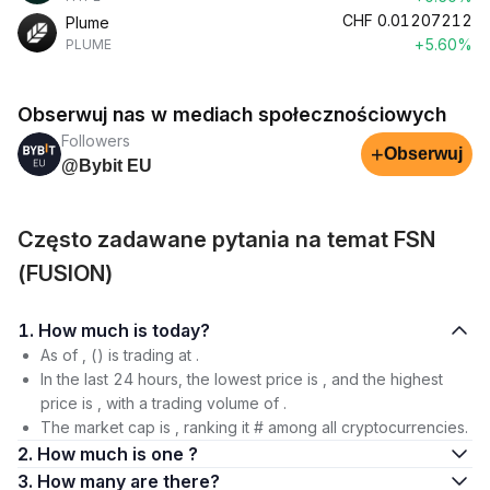
CHF
0.01207212
Plume
+5.60%
PLUME
Obserwuj nas w mediach społecznościowych
Followers
+
Obserwuj
@Bybit EU
Często zadawane pytania na temat FSN
(FUSION)
1. How much is today?
As of , () is trading at .
In the last 24 hours, the lowest price is , and the highest
price is , with a trading volume of .
The market cap is , ranking it # among all cryptocurrencies.
2. How much is one ?
3. How many are there?