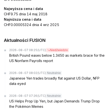
Najwyższa cena i data
CHF9.75 dnia 14 maj 2018
Najniższa cena i data
CHF0.00005324 dnia 4 wrz 2025
Aktualności FUSION
2026-08-07 08:25
(UTC)
Niedźwiedzio
British Pound eases below 1.3450 as markets brace for the
US Nonfarm Payrolls report
2026-08-07 08:02
(UTC)
Neutralnie
Japanese Yen trades broadly flat against US Dollar, NFP
data eyed
2026-08-07 07:26
(UTC)
Neutralnie
US Helps Prop Up Yen, but Japan Demands Trump Drop
the Pokémon Memes