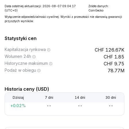
Data ostatniej aktualizacji: 2026-08-07 09:04:17
Źródło danych:
(UTC+0)
CoinGecko
Wyłączenie odpowiedzialności cywilnej: Wyniki z przeszłości nie stanowią gwarancji
przyszłych wyników.
Statystyki cen
Kapitalizacja rynkowa
126.67K
Wolumen 24h
1.85
Historyczne maksimum
9.75
Podaż w obiegu
78.77M
Historia ceny (USD)
Dzisiaj
7 dni
14 dni
30 dni
+0.02%
--
--
--