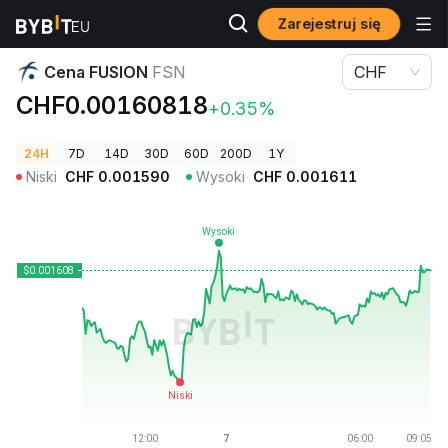
Zarejestruj się
Ceny kryptowalut
Cena FUSION FSN
Cena FUSION
FSN
CHF
CHF0.00160818
+0.35%
24H
7D
14D
30D
60D
200D
1Y
Niski
CHF
0.001590
Wysoki
CHF
0.001611