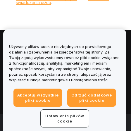
świadczenia usług
.
Informacje
Używamy plików cookie niezbędnych do prawidłowego
działania i zapewnienia bezpieczeństwa tej strony. Za
Usługi
Twoją zgodą wykorzystujemy również pliki cookie związane
z funkcjonalnością, analityką, marketingiem i mediami
społecznościowymi, aby zapamiętać Twoje ustawienia,
Obsługa Klienta
poznać sposób korzystania ze strony, ulepszać ją oraz
wspierać funkcje marketingowe i udostępniania treści.
Produkty
Akceptuj wszystkie
Odrzuć dodatkowe
Informacje prawne
pliki cookie
pliki cookie
Ustawienia plików
© 2025-2026 Bybit.eu. Wszystkie prawa zastrzeżone.
cookie
Warunki świadczenia usług
|
Polityka Prywatności
|
Dane