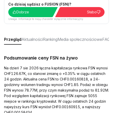
Co dzisiaj sądzisz o FUSION (FSN)?
Dobrze
Słabo
Uwaga: Informacje te mają charakter wyłącznie informacyjny.
Przegląd
Aktualności
Ranking
Media społecznościowe
FAQ
Podsumowanie ceny FSN na żywo
Na dzień 7 sie 2026 łączna kapitalizacja rynkowa FSN wynosi
CHF126.67K, co stanowi zmianę o +0.35% w ciągu ostatnich
24 godzin. Aktualna cena FSN to CHF0.00160818, a 24-
godzinny wolumen tradingu wynosi CHF1.85. Podaż w obiegu
FSN wynosi 78.77M, przy czym maksymalna podaż to 81.92M.
Pod względem kapitalizacji rynkowej FSN zajmuje 5055
miejsce w rankingu kryptowalut. W ciągu ostatnich 24 godzin
najwyższy kurs FSN wyniósł CHF0.00160915, a najniższy
CHF0.00158434.