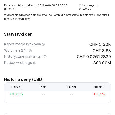
Data ostatniej aktualizacji: 2026-08-08 07:00:38
Źródło danych:
(UTC+0)
CoinGecko
Wyłączenie odpowiedzialności cywilnej: Wyniki z przeszłości nie stanowią gwarancji
przyszłych wyników.
Statystyki cen
Kapitalizacja rynkowa
5.50K
Wolumen 24h
3.88
Historyczne maksimum
0.02612839
Podaż w obiegu
800.00M
Historia ceny (USD)
Dzisiaj
7 dni
14 dni
30 dni
+0.91%
--
--
-0.84%