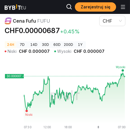
Zarejestruj się
Ceny kryptowalut
Cena Fufu FUFU
Cena Fufu
FUFU
CHF
CHF0.00000687
+0.45%
24H
7D
14D
30D
60D
200D
1Y
Niski
CHF
0.000007
Wysoki
CHF
0.000007