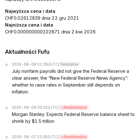
Najwyższa cena i data
CHF0.02612839 dnia 22 gru 2021
Najniższa cena i data
CHF0.000000000102871 dnia 2 kwi 2026
Aktualności Fufu
2026-08-08 01:39
(UTC)
Neutralnie
July nonfarm payrolls did not give the Federal Reserve a
clear answer; the “New Federal Reserve News Agency”:
whether to raise rates in September still depends on
inflation.
2026-08-08 00:25
(UTC)
Niedźwiedzio
Morgan Stanley: Expects Federal Reserve balance sheet to
shrink by $1.5 trillion
2026-08-07 23:28
(UTC)
Niedźwiedzio