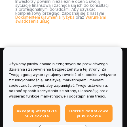
Inwestorzy powinni niezależnie ocenić swoją
sytuację finansową i zachęca się ich do konsultacji
z profesjonalnymi doradcami. Aby uzyskać
kompleksowy przegląd, zapoznaj się z naszym
Dokumentem ujawnienia ryzyka
oraz
Warunkami
świadczenia usług
.
Informacje
Używamy plików cookie niezbędnych do prawidłowego
działania i zapewnienia bezpieczeństwa tej strony. Za
Usługi
Twoją zgodą wykorzystujemy również pliki cookie związane
z funkcjonalnością, analityką, marketingiem i mediami
społecznościowymi, aby zapamiętać Twoje ustawienia,
Obsługa Klienta
poznać sposób korzystania ze strony, ulepszać ją oraz
wspierać funkcje marketingowe i udostępniania treści.
Produkty
Akceptuj wszystkie
Odrzuć dodatkowe
Informacje prawne
pliki cookie
pliki cookie