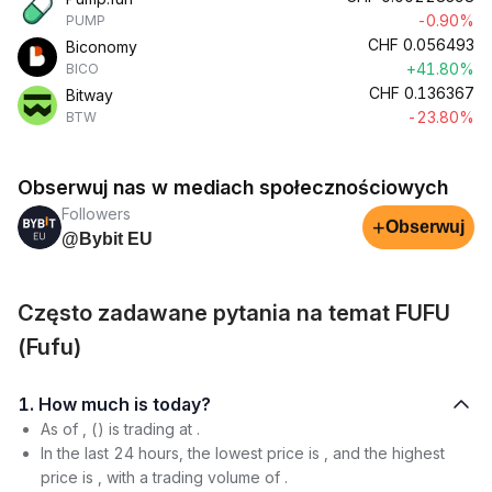
-0.90%
PUMP
CHF
0.056493
Biconomy
+41.80%
BICO
CHF
0.136367
Bitway
-23.80%
BTW
Obserwuj nas w mediach społecznościowych
Followers
+
Obserwuj
@Bybit EU
Często zadawane pytania na temat FUFU
(Fufu)
1. How much is today?
As of , () is trading at .
In the last 24 hours, the lowest price is , and the highest
price is , with a trading volume of .