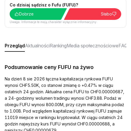
Co dzisiaj sądzisz o Fufu (FUFU)?
Dobrze
Słabo
Uwaga: Informacje te mają charakter wyłącznie informacyjny.
Przegląd
Aktualności
Ranking
Media społecznościowe
FAQ
Podsumowanie ceny FUFU na żywo
Na dzień 8 sie 2026 łączna kapitalizacja rynkowa FUFU
wynosi CHF5.50K, co stanowi zmianę o +0.47% w ciągu
ostatnich 24 godzin. Aktualna cena FUFU to CHF0.00000687,
a 24-godzinny wolumen tradingu wynosi CHF3.88. Podaż w
obiegu FUFU wynosi 800.00M, przy czym maksymalna podaż
to 1.00B. Pod względem kapitalizacji rynkowej FUFU zajmuje
11019 miejsce w rankingu kryptowalut. W ciągu ostatnich 24
godzin najwyższy kurs FUFU wyniósł CHF0.00000688, a
najniższy CHF0.00000679.