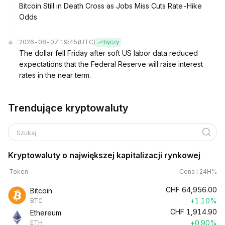
Bitcoin Still in Death Cross as Jobs Miss Cuts Rate-Hike
Odds
2026-08-07 19:45
(UTC)
byczy
The dollar fell Friday after soft US labor data reduced
expectations that the Federal Reserve will raise interest
rates in the near term.
Trendujące kryptowaluty
Szukaj
Kryptowaluty o największej kapitalizacji rynkowej
Token
Cena i 24H%
CHF
64,956.00
Bitcoin
+1.10%
BTC
CHF
1,914.90
Ethereum
+0.90%
ETH