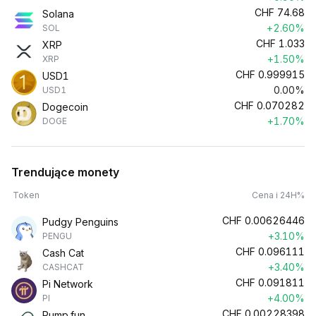
CHF
74.68
Solana
+2.60%
SOL
CHF
1.033
XRP
+1.50%
XRP
CHF
0.999915
USD1
0.00%
USD1
CHF
0.070282
Dogecoin
+1.70%
DOGE
Trendujące monety
Token
Cena i 24H%
CHF
0.00626446
Pudgy Penguins
+3.10%
PENGU
CHF
0.096111
Cash Cat
+3.40%
CASHCAT
CHF
0.091811
Pi Network
+4.00%
PI
CHF
0.00228398
Pump.fun