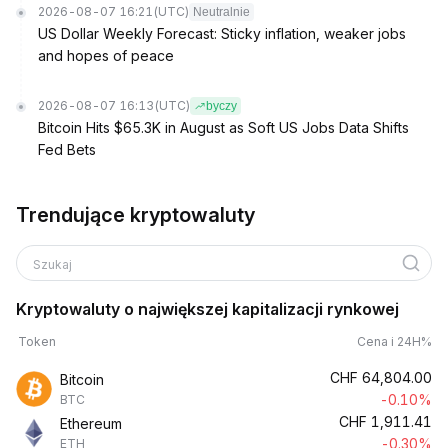
2026-08-07 16:21
(UTC)
Neutralnie
US Dollar Weekly Forecast: Sticky inflation, weaker jobs
and hopes of peace
2026-08-07 16:13
(UTC)
byczy
Bitcoin Hits $65.3K in August as Soft US Jobs Data Shifts
Fed Bets
Trendujące kryptowaluty
Szukaj
Kryptowaluty o największej kapitalizacji rynkowej
Token
Cena i 24H%
CHF
64,804.00
Bitcoin
-0.10%
BTC
CHF
1,911.41
Ethereum
-0.30%
ETH