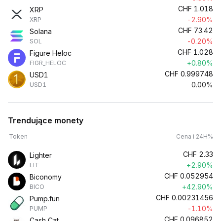
CHF
1.018
XRP
-2.90%
XRP
CHF
73.42
Solana
-0.20%
SOL
CHF
1.028
Figure Heloc
+0.80%
FIGR_HELOC
CHF
0.999748
USD1
0.00%
USD1
Trendujące monety
Token
Cena i 24H%
CHF
2.33
Lighter
+2.90%
LIT
CHF
0.052954
Biconomy
+42.90%
BICO
CHF
0.00231456
Pump.fun
-1.10%
PUMP
CHF
0.096852
Cash Cat