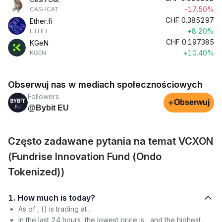
-17.50%
CASHCAT
CHF
0.385297
Ether.fi
+8.20%
ETHFI
CHF
0.197385
KGeN
+10.40%
KGEN
Obserwuj nas w mediach społecznościowych
Followers
+
Obserwuj
@Bybit EU
Często zadawane pytania na temat VCXON
(Fundrise Innovation Fund (Ondo
Tokenized))
1. How much is today?
As of , () is trading at .
In the last 24 hours, the lowest price is , and the highest