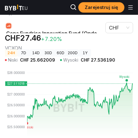
Zarejestruj się
Ceny
Cena Fundrise Innovation Fund (Ondo Tokenized)
kryptowalut
VCXON
CHF
Cena Fundrise Innovation Fund (Ondo
CHF27.46
+7.20%
Tokenized)
VCXON
24H
7D
14D
30D
60D
200D
1Y
Niski
CHF
25.662009
Wysoki
CHF
27.536190