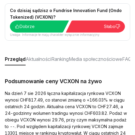
Co dzisiaj sądzisz o Fundrise Innovation Fund (Ondo
Tokenized) (VCXON)?
Dobrze
Słabo
Uwaga: Informacje te mają charakter wyłącznie informacyjny.
Przegląd
Aktualności
Ranking
Media społecznościowe
FAQ
Podsumowanie ceny VCXON na żywo
Na dzień 7 sie 2026 łączna kapitalizacja rynkowa VCXON
wynosi CHF817.49, co stanowi zmianę o +166.03% w ciągu
ostatnich 24 godzin. Aktualna cena VCXON to CHF27.46, a
24-godzinny wolumen tradingu wynosi CHF603.82. Podaż w
obiegu VCXON wynosi 29.76, przy czym maksymalna podaż
to --. Pod względem kapitalizacji rynkowej VCXON zajmuje
13301 miejsce w rankingu kryptowalut. W ciągu ostatnich 24