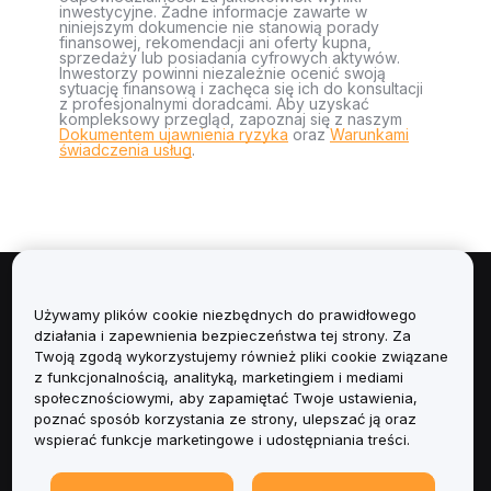
inwestycyjne. Żadne informacje zawarte w
niniejszym dokumencie nie stanowią porady
finansowej, rekomendacji ani oferty kupna,
sprzedaży lub posiadania cyfrowych aktywów.
Inwestorzy powinni niezależnie ocenić swoją
sytuację finansową i zachęca się ich do konsultacji
z profesjonalnymi doradcami. Aby uzyskać
kompleksowy przegląd, zapoznaj się z naszym
Dokumentem ujawnienia ryzyka
oraz
Warunkami
świadczenia usług
.
Informacje
Używamy plików cookie niezbędnych do prawidłowego
działania i zapewnienia bezpieczeństwa tej strony. Za
Usługi
Twoją zgodą wykorzystujemy również pliki cookie związane
z funkcjonalnością, analityką, marketingiem i mediami
społecznościowymi, aby zapamiętać Twoje ustawienia,
Obsługa Klienta
poznać sposób korzystania ze strony, ulepszać ją oraz
wspierać funkcje marketingowe i udostępniania treści.
Produkty