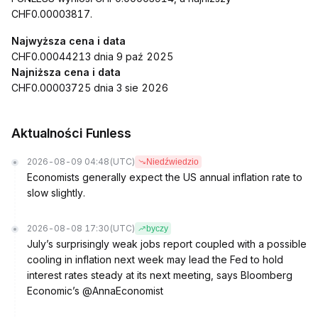
CHF0.00003817.
Najwyższa cena i data
CHF0.00044213 dnia 9 paź 2025
Najniższa cena i data
CHF0.00003725 dnia 3 sie 2026
Aktualności Funless
2026-08-09 04:48
(UTC)
Niedźwiedzio
Economists generally expect the US annual inflation rate to
slow slightly.
2026-08-08 17:30
(UTC)
byczy
July’s surprisingly weak jobs report coupled with a possible
cooling in inflation next week may lead the Fed to hold
interest rates steady at its next meeting, says Bloomberg
Economic’s @AnnaEconomist