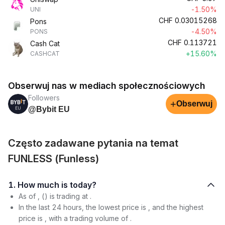
-1.50%
UNI
CHF
0.03015268
Pons
-4.50%
PONS
CHF
0.113721
Cash Cat
+15.60%
CASHCAT
Obserwuj nas w mediach społecznościowych
Followers
+
Obserwuj
@Bybit EU
Często zadawane pytania na temat
FUNLESS (Funless)
1. How much is today?
As of , () is trading at .
In the last 24 hours, the lowest price is , and the highest
price is , with a trading volume of .