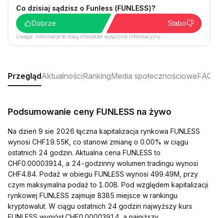
Co dzisiaj sądzisz o Funless (FUNLESS)?
Dobrze
Słabo
Uwaga: Informacje te mają charakter wyłącznie informacyjny.
Przegląd
Aktualności
Ranking
Media społecznościowe
FAQ
Podsumowanie ceny FUNLESS na żywo
Na dzień 9 sie 2026 łączna kapitalizacja rynkowa FUNLESS
wynosi CHF19.55K, co stanowi zmianę o 0.00% w ciągu
ostatnich 24 godzin. Aktualna cena FUNLESS to
CHF0.00003914, a 24-godzinny wolumen tradingu wynosi
CHF4.84. Podaż w obiegu FUNLESS wynosi 499.49M, przy
czym maksymalna podaż to 1.00B. Pod względem kapitalizacji
rynkowej FUNLESS zajmuje 8385 miejsce w rankingu
kryptowalut. W ciągu ostatnich 24 godzin najwyższy kurs
FUNLESS wyniósł CHF0.00003914, a najniższy