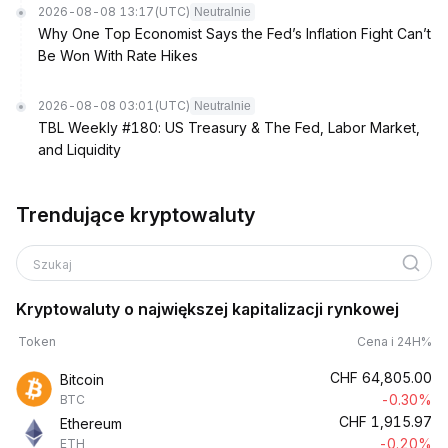
2026-08-08 13:17
(UTC)
Neutralnie
Why One Top Economist Says the Fed’s Inflation Fight Can’t
Be Won With Rate Hikes
2026-08-08 03:01
(UTC)
Neutralnie
TBL Weekly #180: US Treasury & The Fed, Labor Market,
and Liquidity
Trendujące kryptowaluty
Szukaj
Kryptowaluty o największej kapitalizacji rynkowej
Token
Cena i 24H%
CHF
64,805.00
Bitcoin
-0.30%
BTC
CHF
1,915.97
Ethereum
-0.20%
ETH