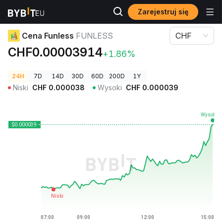
Zarejestruj się
Ceny kryptowalut
Cena Funless FUNLESS
Cena Funless
FUNLESS
CHF
CHF0.00003914
+1.86%
24H
7D
14D
30D
60D
200D
1Y
Niski
CHF
0.000038
Wysoki
CHF
0.000039