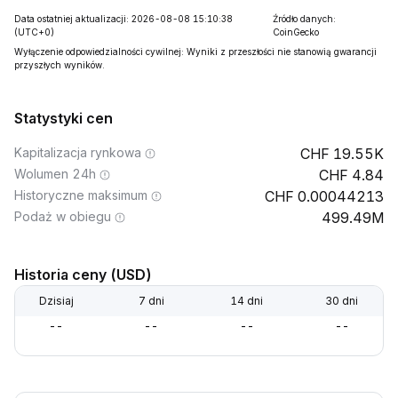
Data ostatniej aktualizacji: 2026-08-08 15:10:38
Źródło danych:
(UTC+0)
CoinGecko
Wyłączenie odpowiedzialności cywilnej: Wyniki z przeszłości nie stanowią gwarancji
przyszłych wyników.
Statystyki cen
Kapitalizacja rynkowa
19.55K
Wolumen 24h
4.84
Historyczne maksimum
0.00044213
Podaż w obiegu
499.49M
Historia ceny (USD)
Dzisiaj
7 dni
14 dni
30 dni
--
--
--
--