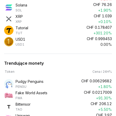
CHF
76.26
Solana
+1.90%
SOL
CHF
1.039
XRP
+0.10%
XRP
CHF
0.178407
Tutorial
+301.20%
TUT
CHF
0.999453
USD1
0.00%
USD1
Trendujące monety
Token
Cena i 24H%
CHF
0.00629682
Pudgy Penguins
+1.80%
PENGU
CHF
0.0217009
Fake World Assets
+91.30%
FWA
CHF
206.12
Bittensor
+5.50%
TAO
CHF
3.97
Uniswap