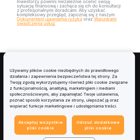
Inwestorzy powinni niezależnie ocenić swoją
sytuację finansową i zachęca się ich do konsultacji
z profesjonalnymi doradcami. Aby uzyskać
kompleksowy przegląd, zapoznaj się z naszym
Dokumentem ujawnienia ryzyka
oraz
Warunkami
świadczenia usług
.
Informacje
Używamy plików cookie niezbędnych do prawidłowego
działania i zapewnienia bezpieczeństwa tej strony. Za
Usługi
Twoją zgodą wykorzystujemy również pliki cookie związane
z funkcjonalnością, analityką, marketingiem i mediami
społecznościowymi, aby zapamiętać Twoje ustawienia,
Obsługa Klienta
poznać sposób korzystania ze strony, ulepszać ją oraz
wspierać funkcje marketingowe i udostępniania treści.
Produkty
Akceptuj wszystkie
Odrzuć dodatkowe
Informacje prawne
pliki cookie
pliki cookie