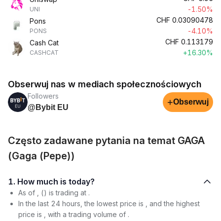
-1.50%
UNI
CHF
0.03090478
Pons
-4.10%
PONS
CHF
0.113179
Cash Cat
+16.30%
CASHCAT
Obserwuj nas w mediach społecznościowych
Followers
+
Obserwuj
@Bybit EU
Często zadawane pytania na temat GAGA
(Gaga (Pepe))
1. How much is today?
As of , () is trading at .
In the last 24 hours, the lowest price is , and the highest
price is , with a trading volume of .