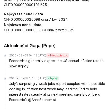
CHF0.000000000101225.
Najwyższa cena i data
CHF0.000000020098 dnia 7 kwi 2024
Najniższa cena i data
CHF0.000000000036314 dnia 2 wrz 2025
Aktualności Gaga (Pepe)
2026-08-09 04:48
(UTC)
Niedźwiedzio
Economists generally expect the US annual inflation rate to
slow slightly.
2026-08-08 17:30
(UTC)
byczy
July’s surprisingly weak jobs report coupled with a possible
cooling in inflation next week may lead the Fed to hold
interest rates steady at its next meeting, says Bloomberg
Economic’s @AnnaEconomist