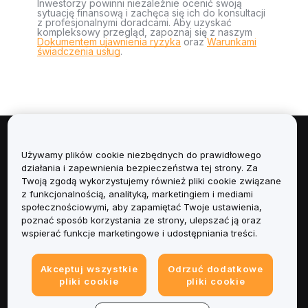
Inwestorzy powinni niezależnie ocenić swoją
sytuację finansową i zachęca się ich do konsultacji
z profesjonalnymi doradcami. Aby uzyskać
kompleksowy przegląd, zapoznaj się z naszym
Dokumentem ujawnienia ryzyka
oraz
Warunkami
świadczenia usług
.
Informacje
Używamy plików cookie niezbędnych do prawidłowego
działania i zapewnienia bezpieczeństwa tej strony. Za
Usługi
Twoją zgodą wykorzystujemy również pliki cookie związane
z funkcjonalnością, analityką, marketingiem i mediami
społecznościowymi, aby zapamiętać Twoje ustawienia,
Obsługa Klienta
poznać sposób korzystania ze strony, ulepszać ją oraz
wspierać funkcje marketingowe i udostępniania treści.
Produkty
Akceptuj wszystkie
Odrzuć dodatkowe
Informacje prawne
pliki cookie
pliki cookie