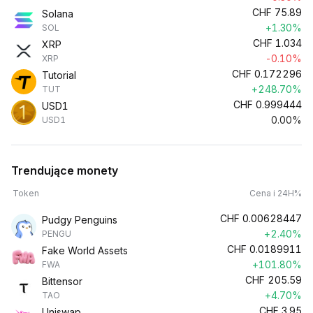
CHF
75.89
Solana
+1.30%
SOL
CHF
1.034
XRP
-0.10%
XRP
CHF
0.172296
Tutorial
+248.70%
TUT
CHF
0.999444
USD1
0.00%
USD1
Trendujące monety
Token
Cena i 24H%
CHF
0.00628447
Pudgy Penguins
+2.40%
PENGU
CHF
0.0189911
Fake World Assets
+101.80%
FWA
CHF
205.59
Bittensor
+4.70%
TAO
CHF
3.95
Uniswap