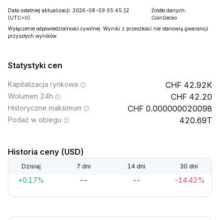
Data ostatniej aktualizacji: 2026-08-09 05:45:12
Źródło danych:
(UTC+0)
CoinGecko
Wyłączenie odpowiedzialności cywilnej: Wyniki z przeszłości nie stanowią gwarancji
przyszłych wyników.
Statystyki cen
Kapitalizacja rynkowa
42.92K
Wolumen 24h
42.20
Historyczne maksimum
0.000000020098
Podaż w obiegu
420.69T
Historia ceny (USD)
Dzisiaj
7 dni
14 dni
30 dni
+0.17%
--
--
-14.42%