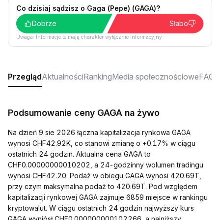
Co dzisiaj sądzisz o Gaga (Pepe) (GAGA)?
Dobrze
Słabo
Uwaga: Informacje te mają charakter wyłącznie informacyjny.
Przegląd
Aktualności
Ranking
Media społecznościowe
FAQ
Podsumowanie ceny GAGA na żywo
Na dzień 9 sie 2026 łączna kapitalizacja rynkowa GAGA
wynosi CHF42.92K, co stanowi zmianę o +0.17% w ciągu
ostatnich 24 godzin. Aktualna cena GAGA to
CHF0.00000000010202, a 24-godzinny wolumen tradingu
wynosi CHF42.20. Podaż w obiegu GAGA wynosi 420.69T,
przy czym maksymalna podaż to 420.69T. Pod względem
kapitalizacji rynkowej GAGA zajmuje 6859 miejsce w rankingu
kryptowalut. W ciągu ostatnich 24 godzin najwyższy kurs
GAGA wyniósł CHF0.000000000102266, a najniższy