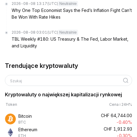
2026-08-08 13:17
(UTC)
Neutralnie
Why One Top Economist Says the Fed’s Inflation Fight Can’t
Be Won With Rate Hikes
2026-08-08 03:01
(UTC)
Neutralnie
TBL Weekly #180: US Treasury & The Fed, Labor Market,
and Liquidity
Trendujące kryptowaluty
Szukaj
Kryptowaluty o największej kapitalizacji rynkowej
Token
Cena i 24H%
CHF
64,744.00
Bitcoin
-0.40%
BTC
CHF
1,912.93
Ethereum
-0.30%
ETH