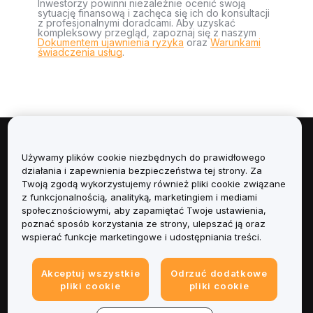
Inwestorzy powinni niezależnie ocenić swoją
sytuację finansową i zachęca się ich do konsultacji
z profesjonalnymi doradcami. Aby uzyskać
kompleksowy przegląd, zapoznaj się z naszym
Dokumentem ujawnienia ryzyka
oraz
Warunkami
świadczenia usług
.
Informacje
Używamy plików cookie niezbędnych do prawidłowego
działania i zapewnienia bezpieczeństwa tej strony. Za
Usługi
Twoją zgodą wykorzystujemy również pliki cookie związane
z funkcjonalnością, analityką, marketingiem i mediami
społecznościowymi, aby zapamiętać Twoje ustawienia,
Obsługa Klienta
poznać sposób korzystania ze strony, ulepszać ją oraz
wspierać funkcje marketingowe i udostępniania treści.
Produkty
Akceptuj wszystkie
Odrzuć dodatkowe
Informacje prawne
pliki cookie
pliki cookie