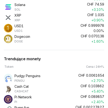
CHF
74.59
Solana
+3.10%
SOL
CHF
1.035
XRP
+0.90%
XRP
CHF
0.999978
USD1
0.00%
USD1
CHF
0.070138
Dogecoin
+1.60%
DOGE
Trendujące monety
Token
Cena i 24H%
CHF
0.0061654
Pudgy Penguins
+2.70%
PENGU
CHF
0.103862
Cash Cat
+5.40%
CASHCAT
CHF
0.089857
Pi Network
+2.40%
PI
CHF
0.00227827
Pump.fun