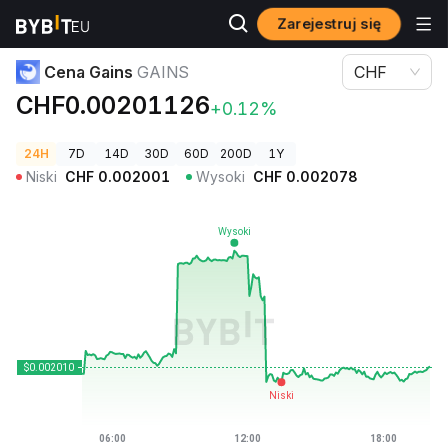
Zarejestruj się
Ceny kryptowalut
Cena Gains GAINS
Cena Gains
GAINS
CHF
CHF0.00201126
+0.12%
24H
7D
14D
30D
60D
200D
1Y
Niski
CHF
0.002001
Wysoki
CHF
0.002078