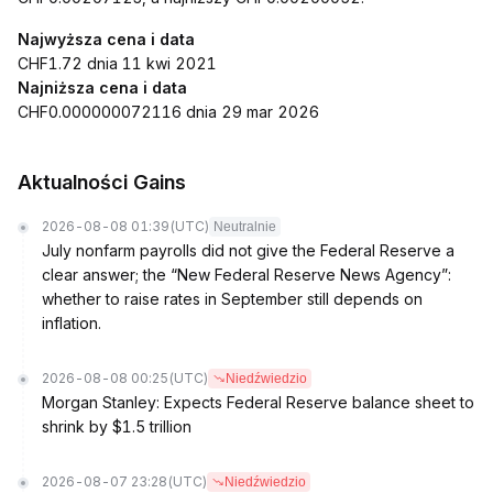
Najwyższa cena i data
CHF1.72 dnia 11 kwi 2021
Najniższa cena i data
CHF0.000000072116 dnia 29 mar 2026
Aktualności Gains
2026-08-08 01:39
(UTC)
Neutralnie
July nonfarm payrolls did not give the Federal Reserve a
clear answer; the “New Federal Reserve News Agency”:
whether to raise rates in September still depends on
inflation.
2026-08-08 00:25
(UTC)
Niedźwiedzio
Morgan Stanley: Expects Federal Reserve balance sheet to
shrink by $1.5 trillion
2026-08-07 23:28
(UTC)
Niedźwiedzio