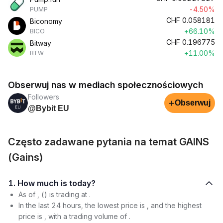
-4.50%
PUMP
CHF
0.058181
Biconomy
+66.10%
BICO
CHF
0.196775
Bitway
+11.00%
BTW
Obserwuj nas w mediach społecznościowych
Followers
+
Obserwuj
@Bybit EU
Często zadawane pytania na temat GAINS
(Gains)
1. How much is today?
As of , () is trading at .
In the last 24 hours, the lowest price is , and the highest
price is , with a trading volume of .