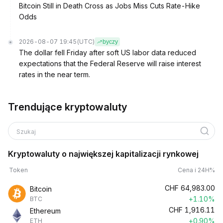
Bitcoin Still in Death Cross as Jobs Miss Cuts Rate-Hike
Odds
2026-08-07 19:45
(UTC)
byczy
The dollar fell Friday after soft US labor data reduced
expectations that the Federal Reserve will raise interest
rates in the near term.
Trendujące kryptowaluty
Szukaj
Kryptowaluty o największej kapitalizacji rynkowej
Token
Cena i 24H%
CHF
64,983.00
Bitcoin
+1.10%
BTC
CHF
1,916.11
Ethereum
+0.90%
ETH