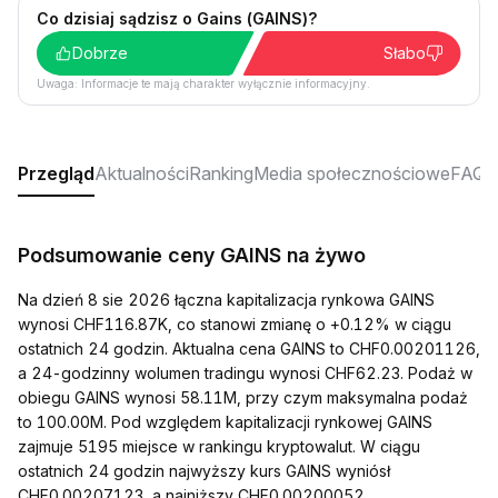
Co dzisiaj sądzisz o Gains (GAINS)?
Dobrze
Słabo
Uwaga: Informacje te mają charakter wyłącznie informacyjny.
Przegląd
Aktualności
Ranking
Media społecznościowe
FAQ
Podsumowanie ceny GAINS na żywo
Na dzień 8 sie 2026 łączna kapitalizacja rynkowa GAINS
wynosi CHF116.87K, co stanowi zmianę o +0.12% w ciągu
ostatnich 24 godzin. Aktualna cena GAINS to CHF0.00201126,
a 24-godzinny wolumen tradingu wynosi CHF62.23. Podaż w
obiegu GAINS wynosi 58.11M, przy czym maksymalna podaż
to 100.00M. Pod względem kapitalizacji rynkowej GAINS
zajmuje 5195 miejsce w rankingu kryptowalut. W ciągu
ostatnich 24 godzin najwyższy kurs GAINS wyniósł
CHF0.00207123, a najniższy CHF0.00200052.