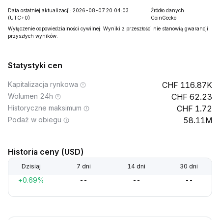
Data ostatniej aktualizacji: 2026-08-07 20:04:03
Źródło danych:
(UTC+0)
CoinGecko
Wyłączenie odpowiedzialności cywilnej: Wyniki z przeszłości nie stanowią gwarancji
przyszłych wyników.
Statystyki cen
Kapitalizacja rynkowa
116.87K
Wolumen 24h
62.23
Historyczne maksimum
1.72
Podaż w obiegu
58.11M
Historia ceny (USD)
Dzisiaj
7 dni
14 dni
30 dni
+0.69%
--
--
--