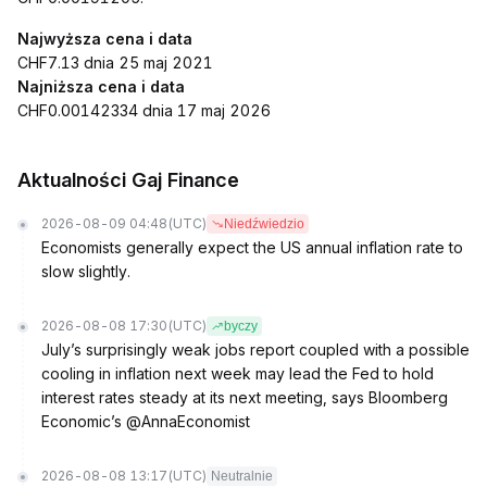
Najwyższa cena i data
CHF7.13 dnia 25 maj 2021
Najniższa cena i data
CHF0.00142334 dnia 17 maj 2026
Aktualności Gaj Finance
2026-08-09 04:48
(UTC)
Niedźwiedzio
Economists generally expect the US annual inflation rate to
slow slightly.
2026-08-08 17:30
(UTC)
byczy
July’s surprisingly weak jobs report coupled with a possible
cooling in inflation next week may lead the Fed to hold
interest rates steady at its next meeting, says Bloomberg
Economic’s @AnnaEconomist
2026-08-08 13:17
(UTC)
Neutralnie