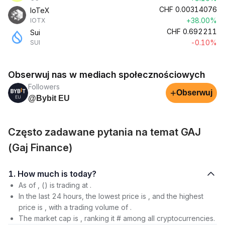
CHF
0.00314076
IoTeX
+38.00%
IOTX
CHF
0.692211
Sui
-0.10%
SUI
Obserwuj nas w mediach społecznościowych
Followers
+
Obserwuj
@Bybit EU
Często zadawane pytania na temat GAJ
(Gaj Finance)
1. How much is today?
As of , () is trading at .
In the last 24 hours, the lowest price is , and the highest
price is , with a trading volume of .
The market cap is , ranking it # among all cryptocurrencies.