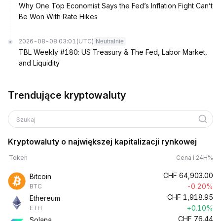
Why One Top Economist Says the Fed’s Inflation Fight Can’t
Be Won With Rate Hikes
2026-08-08 03:01
(UTC)
Neutralnie
TBL Weekly #180: US Treasury & The Fed, Labor Market,
and Liquidity
Trendujące kryptowaluty
Szukaj
Kryptowaluty o największej kapitalizacji rynkowej
Token
Cena i 24H%
CHF
64,903.00
Bitcoin
-0.20%
BTC
CHF
1,918.95
Ethereum
+0.10%
ETH
CHF
76.44
Solana