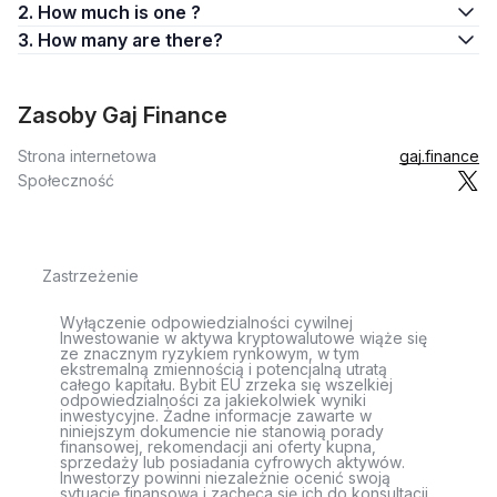
2. How much is one ?
3. How many are there?
Zasoby Gaj Finance
Strona internetowa
gaj.finance
Społeczność
Zastrzeżenie
Wyłączenie odpowiedzialności cywilnej
Inwestowanie w aktywa kryptowalutowe wiąże się
ze znacznym ryzykiem rynkowym, w tym
ekstremalną zmiennością i potencjalną utratą
całego kapitału. Bybit EU zrzeka się wszelkiej
odpowiedzialności za jakiekolwiek wyniki
inwestycyjne. Żadne informacje zawarte w
niniejszym dokumencie nie stanowią porady
finansowej, rekomendacji ani oferty kupna,
sprzedaży lub posiadania cyfrowych aktywów.
Inwestorzy powinni niezależnie ocenić swoją
sytuację finansową i zachęca się ich do konsultacji