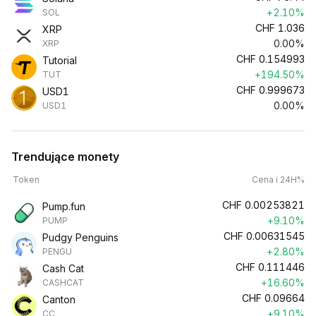
+2.10%
SOL
CHF
1.036
XRP
0.00%
XRP
CHF
0.154993
Tutorial
+194.50%
TUT
CHF
0.999673
USD1
0.00%
USD1
Trendujące monety
Token
Cena i 24H%
CHF
0.00253821
Pump.fun
+9.10%
PUMP
CHF
0.00631545
Pudgy Penguins
+2.80%
PENGU
CHF
0.111446
Cash Cat
+16.60%
CASHCAT
CHF
0.09664
Canton
+9.10%
CC