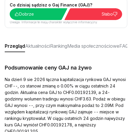
Co dzisiaj sądzisz o Gaj Finance (GAJ)?
Dobrze
Słabo
Uwaga: Informacje te mają charakter wyłącznie informacyjny.
Przegląd
Aktualności
Ranking
Media społecznościowe
FAQ
Podsumowanie ceny GAJ na żywo
Na dzień 9 sie 2026 łączna kapitalizacja rynkowa GAJ wynosi
CHF--, co stanowi zmianę o 0.00% w ciągu ostatnich 24
godzin. Aktualna cena GAJ to CHF0.00192139, a 24-
godzinny wolumen tradingu wynosi CHF3.63. Podaż w obiegu
GAJ wynosi --, przy czym maksymalna podaż to 2.09M. Pod
względem kapitalizacji rynkowej GAJ zajmuje -- miejsce w
rankingu kryptowalut. W ciągu ostatnich 24 godzin najwyższy
kurs GAJ wyniósł CHF0.00192178, a najniższy
CHF0.00191205.