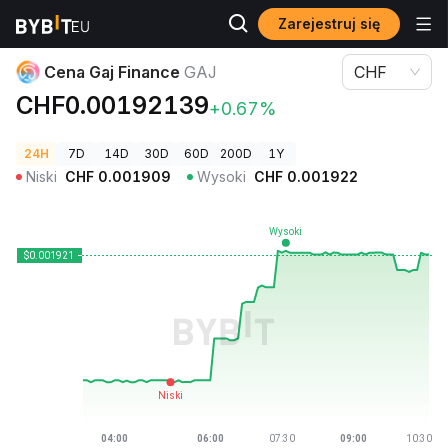
Zarejestruj się
Ceny kryptowalut
Cena Gaj Finance GAJ
Cena Gaj Finance
GAJ
CHF
CHF0.00192139
+0.67%
24H
7D
14D
30D
60D
200D
1Y
Niski
CHF
0.001909
Wysoki
CHF
0.001922