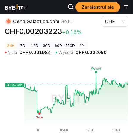
Zarejestruj się
Ceny kryptowalut
Cena Galactica.com GNET
Cena Galactica.com
GNET
CHF
CHF0.00203223
+0.16%
24H
7D
14D
30D
60D
200D
1Y
Niski
CHF
0.001984
Wysoki
CHF
0.002050