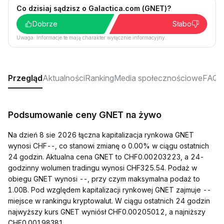
Co dzisiaj sądzisz o Galactica.com (GNET)?
Dobrze
Słabo
Uwaga: Informacje te mają charakter wyłącznie informacyjny.
Przegląd
Aktualności
Ranking
Media społecznościowe
FAQ
Podsumowanie ceny GNET na żywo
Na dzień 8 sie 2026 łączna kapitalizacja rynkowa GNET
wynosi CHF--, co stanowi zmianę o 0.00% w ciągu ostatnich
24 godzin. Aktualna cena GNET to CHF0.00203223, a 24-
godzinny wolumen tradingu wynosi CHF325.54. Podaż w
obiegu GNET wynosi --, przy czym maksymalna podaż to
1.00B. Pod względem kapitalizacji rynkowej GNET zajmuje --
miejsce w rankingu kryptowalut. W ciągu ostatnich 24 godzin
najwyższy kurs GNET wyniósł CHF0.00205012, a najniższy
CHF0.00198381.