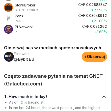
CHF
0.02883847
StonkBroker
+27.90%
STONKBROKER
CHF
0.03048912
Pons
+21.00%
PONS
CHF
0.091262
Pi Network
+3.60%
PI
Obserwuj nas w mediach społecznościowych
Followers
+
Obserwuj
@Bybit EU
Często zadawane pytania na temat GNET
(Galactica.com)
1. How much is today?
As of , () is trading at .
In the last 24 hours, the lowest price is , and the highest