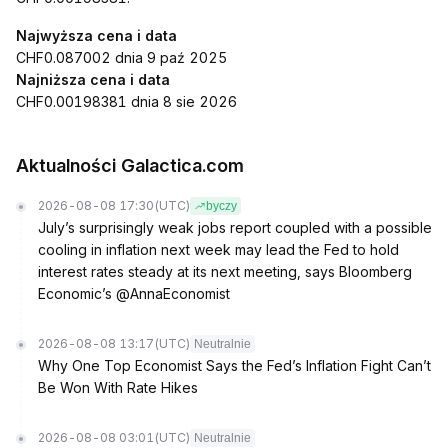
Najwyższa cena i data
CHF0.087002 dnia 9 paź 2025
Najniższa cena i data
CHF0.00198381 dnia 8 sie 2026
Aktualności Galactica.com
2026-08-08 17:30
(UTC)
byczy
July’s surprisingly weak jobs report coupled with a possible
cooling in inflation next week may lead the Fed to hold
interest rates steady at its next meeting, says Bloomberg
Economic’s @AnnaEconomist
2026-08-08 13:17
(UTC)
Neutralnie
Why One Top Economist Says the Fed’s Inflation Fight Can’t
Be Won With Rate Hikes
2026-08-08 03:01
(UTC)
Neutralnie