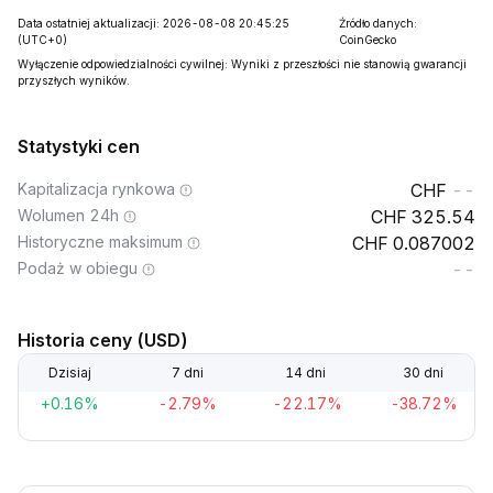
Data ostatniej aktualizacji: 2026-08-08 20:45:25
Źródło danych:
(UTC+0)
CoinGecko
Wyłączenie odpowiedzialności cywilnej: Wyniki z przeszłości nie stanowią gwarancji
przyszłych wyników.
Statystyki cen
Kapitalizacja rynkowa
--
Wolumen 24h
325.54
Historyczne maksimum
0.087002
Podaż w obiegu
--
Historia ceny (USD)
Dzisiaj
7 dni
14 dni
30 dni
+0.16%
-2.79%
-22.17%
-38.72%