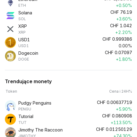
+0.50%
ETH
CHF
76.19
Solana
+3.60%
SOL
CHF
1.042
XRP
+2.20%
XRP
CHF
0.999386
USD1
0.00%
USD1
CHF
0.07097
Dogecoin
+1.80%
DOGE
Trendujące monety
Token
Cena i 24H%
CHF
0.00637719
Pudgy Penguins
+5.90%
PENGU
CHF
0.080908
Tutorial
+113.50%
TUT
CHF
0.01250129
Jimothy The Raccoon
+74.30%
JIMOTHY