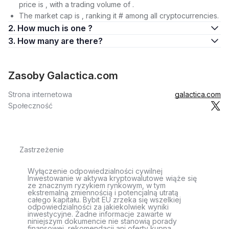
price is , with a trading volume of .
The market cap is , ranking it # among all cryptocurrencies.
2. How much is one ?
3. How many are there?
Zasoby Galactica.com
Strona internetowa
galactica.com
Społeczność
Zastrzeżenie
Wyłączenie odpowiedzialności cywilnej
Inwestowanie w aktywa kryptowalutowe wiąże się
ze znacznym ryzykiem rynkowym, w tym
ekstremalną zmiennością i potencjalną utratą
całego kapitału. Bybit EU zrzeka się wszelkiej
odpowiedzialności za jakiekolwiek wyniki
inwestycyjne. Żadne informacje zawarte w
niniejszym dokumencie nie stanowią porady
finansowej, rekomendacji ani oferty kupna,