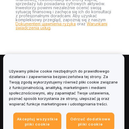
sprzedaży lub posiadania cyfrowych aktywów.
Inwestorzy powinni niezależnie ocenić swoją
sytuację finansową i zachęca się ich do konsultacji
z profesjonalnymi doradcami. Aby uzyskać
kompleksowy przegląd, zapoznaj się z naszym
Dokumentem ujawnienia ryzyka
oraz
Warunkami
świadczenia usług
.
Informacje
Używamy plików cookie niezbędnych do prawidłowego
działania i zapewnienia bezpieczeństwa tej strony. Za
Usługi
Twoją zgodą wykorzystujemy również pliki cookie związane
z funkcjonalnością, analityką, marketingiem i mediami
społecznościowymi, aby zapamiętać Twoje ustawienia,
Obsługa Klienta
poznać sposób korzystania ze strony, ulepszać ją oraz
wspierać funkcje marketingowe i udostępniania treści.
Produkty
Akceptuj wszystkie
Odrzuć dodatkowe
Informacje prawne
pliki cookie
pliki cookie