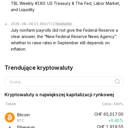
TBL Weekly #180: US Treasury & The Fed, Labor Market,
and Liquidity
2026-08-08 01:39
(UTC)
Neutralnie
July nonfarm payrolls did not give the Federal Reserve a
clear answer; the “New Federal Reserve News Agency”:
whether to raise rates in September still depends on
inflation.
Trendujące kryptowaluty
Szukaj
Kryptowaluty o największej kapitalizacji rynkowej
Token
Cena i 24H%
CHF
65,017.00
Bitcoin
+0.40%
BTC
CHF
1,919.55
Ethereum