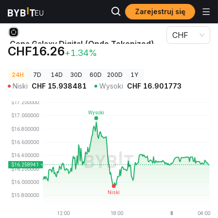
Zarejestruj się
Ceny kryptowalut
Cena Galaxy Digital (Ondo Tokenized) GLXYON
CHF
Cena Galaxy Digital (Ondo Tokenized)
CHF16.26
+1.34%
GLXYON
24H
7D
14D
30D
60D
200D
1Y
Niski
CHF
15.938481
Wysoki
CHF
16.901773