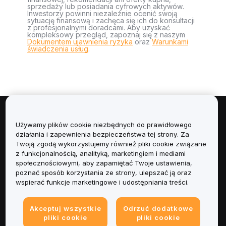
sprzedaży lub posiadania cyfrowych aktywów.
Inwestorzy powinni niezależnie ocenić swoją
sytuację finansową i zachęca się ich do konsultacji
z profesjonalnymi doradcami. Aby uzyskać
kompleksowy przegląd, zapoznaj się z naszym
Dokumentem ujawnienia ryzyka
oraz
Warunkami
świadczenia usług
.
Informacje
Używamy plików cookie niezbędnych do prawidłowego
działania i zapewnienia bezpieczeństwa tej strony. Za
Usługi
Twoją zgodą wykorzystujemy również pliki cookie związane
z funkcjonalnością, analityką, marketingiem i mediami
społecznościowymi, aby zapamiętać Twoje ustawienia,
Obsługa Klienta
poznać sposób korzystania ze strony, ulepszać ją oraz
wspierać funkcje marketingowe i udostępniania treści.
Produkty
Akceptuj wszystkie
Odrzuć dodatkowe
Informacje prawne
pliki cookie
pliki cookie