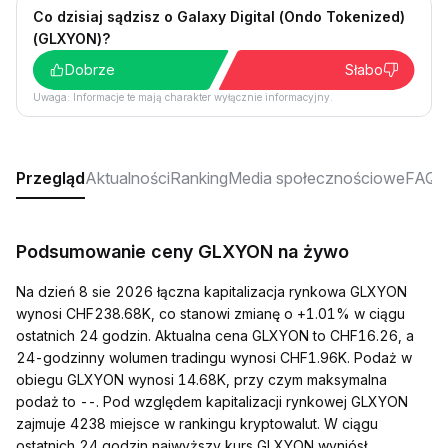
Co dzisiaj sądzisz o Galaxy Digital (Ondo Tokenized)
(GLXYON)?
Dobrze
Słabo
Uwaga: Informacje te mają charakter wyłącznie informacyjny.
Przegląd
Aktualności
Ranking
Media społecznościowe
FAQ
Podsumowanie ceny GLXYON na żywo
Na dzień 8 sie 2026 łączna kapitalizacja rynkowa GLXYON
wynosi CHF238.68K, co stanowi zmianę o +1.01% w ciągu
ostatnich 24 godzin. Aktualna cena GLXYON to CHF16.26, a
24-godzinny wolumen tradingu wynosi CHF1.96K. Podaż w
obiegu GLXYON wynosi 14.68K, przy czym maksymalna
podaż to --. Pod względem kapitalizacji rynkowej GLXYON
zajmuje 4238 miejsce w rankingu kryptowalut. W ciągu
ostatnich 24 godzin najwyższy kurs GLXYON wyniósł