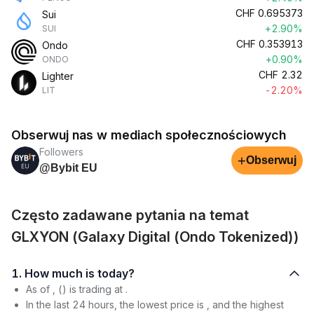
CHF
0.695373
Sui
+2.90%
SUI
CHF
0.353913
Ondo
+0.90%
ONDO
CHF
2.32
Lighter
-2.20%
LIT
Obserwuj nas w mediach społecznościowych
Followers
+
Obserwuj
@Bybit EU
Często zadawane pytania na temat
GLXYON (Galaxy Digital (Ondo Tokenized))
1. How much is today?
As of , () is trading at .
In the last 24 hours, the lowest price is , and the highest