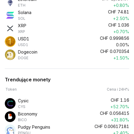
+0.80%
ETH
CHF
74.81
Solana
+2.50%
SOL
CHF
1.036
XRP
+0.70%
XRP
CHF
0.999856
USD1
0.00%
USD1
CHF
0.070354
Dogecoin
+1.50%
DOGE
Trendujące monety
Token
Cena i 24H%
CHF
1.16
Cysic
+52.70%
CYS
CHF
0.056415
Biconomy
+31.80%
BICO
CHF
0.00617181
Pudgy Penguins
+2.40%
PENGU