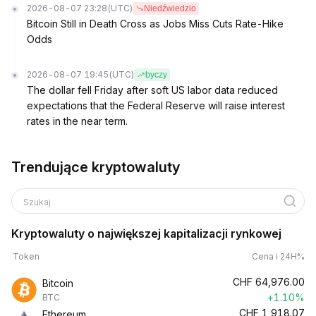
2026-08-07 23:28
(UTC)
Niedźwiedzio
Bitcoin Still in Death Cross as Jobs Miss Cuts Rate-Hike
Odds
2026-08-07 19:45
(UTC)
byczy
The dollar fell Friday after soft US labor data reduced
expectations that the Federal Reserve will raise interest
rates in the near term.
Trendujące kryptowaluty
Szukaj
Kryptowaluty o największej kapitalizacji rynkowej
Token
Cena i 24H%
CHF
64,976.00
Bitcoin
+1.10%
BTC
CHF
1,918.07
Ethereum