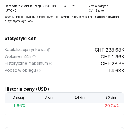
Data ostatniej aktualizacji: 2026-08-08 04:00:21
Źródło danych:
(UTC+0)
CoinGecko
Wyłączenie odpowiedzialności cywilnej: Wyniki z przeszłości nie stanowią gwarancji
przyszłych wyników.
Statystyki cen
Kapitalizacja rynkowa
238.68K
Wolumen 24h
1.96K
Historyczne maksimum
28.36
Podaż w obiegu
14.68K
Historia ceny (USD)
Dzisiaj
7 dni
14 dni
30 dni
+1.66%
--
--
-20.04%