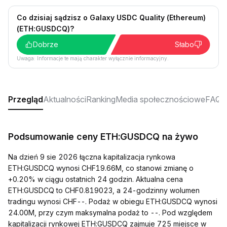
Co dzisiaj sądzisz o Galaxy USDC Quality (Ethereum)
(ETH:GUSDCQ)?
Dobrze
Słabo
Uwaga: Informacje te mają charakter wyłącznie informacyjny.
Przegląd
Aktualności
Ranking
Media społecznościowe
FAQ
Podsumowanie ceny ETH:GUSDCQ na żywo
Na dzień 9 sie 2026 łączna kapitalizacja rynkowa
ETH:GUSDCQ wynosi CHF19.66M, co stanowi zmianę o
+0.20% w ciągu ostatnich 24 godzin. Aktualna cena
ETH:GUSDCQ to CHF0.819023, a 24-godzinny wolumen
tradingu wynosi CHF--. Podaż w obiegu ETH:GUSDCQ wynosi
24.00M, przy czym maksymalna podaż to --. Pod względem
kapitalizacji rynkowej ETH:GUSDCQ zajmuje 725 miejsce w