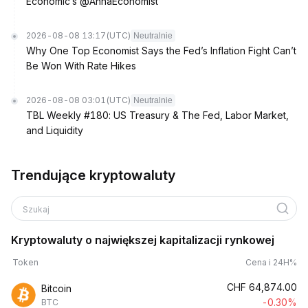
Economic’s @AnnaEconomist
2026-08-08 13:17
(UTC)
Neutralnie
Why One Top Economist Says the Fed’s Inflation Fight Can’t
Be Won With Rate Hikes
2026-08-08 03:01
(UTC)
Neutralnie
TBL Weekly #180: US Treasury & The Fed, Labor Market,
and Liquidity
Trendujące kryptowaluty
Szukaj
Kryptowaluty o największej kapitalizacji rynkowej
Token
Cena i 24H%
CHF
64,874.00
Bitcoin
-0.30%
BTC