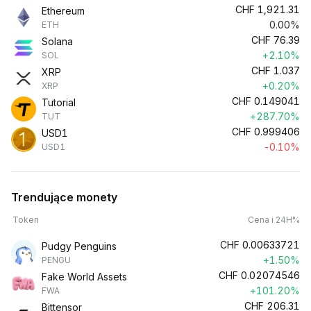
CHF
1,921.31
Ethereum
0.00%
ETH
CHF
76.39
Solana
+2.10%
SOL
CHF
1.037
XRP
+0.20%
XRP
CHF
0.149041
Tutorial
+287.70%
TUT
CHF
0.999406
USD1
-0.10%
USD1
Trendujące monety
Token
Cena i 24H%
CHF
0.00633721
Pudgy Penguins
+1.50%
PENGU
CHF
0.02074546
Fake World Assets
+101.20%
FWA
CHF
206.31
Bittensor