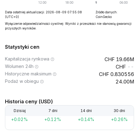
Data ostatniej aktualizacji: 2026-08-09 07:55:08
Źródło danych:
(UTC+0)
CoinGecko
Wyłączenie odpowiedzialności cywilnej: Wyniki z przeszłości nie stanowią gwarancji
przyszłych wyników.
Statystyki cen
Kapitalizacja rynkowa
19.66M
Wolumen 24h
--
Historyczne maksimum
0.830556
Podaż w obiegu
24.00M
Historia ceny (USD)
Dzisiaj
7 dni
14 dni
30 dni
+0.02%
+0.12%
+0.14%
+0.26%