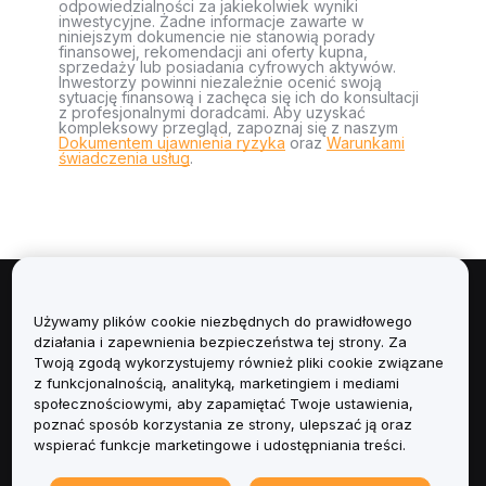
odpowiedzialności za jakiekolwiek wyniki
inwestycyjne. Żadne informacje zawarte w
niniejszym dokumencie nie stanowią porady
finansowej, rekomendacji ani oferty kupna,
sprzedaży lub posiadania cyfrowych aktywów.
Inwestorzy powinni niezależnie ocenić swoją
sytuację finansową i zachęca się ich do konsultacji
z profesjonalnymi doradcami. Aby uzyskać
kompleksowy przegląd, zapoznaj się z naszym
Dokumentem ujawnienia ryzyka
oraz
Warunkami
świadczenia usług
.
Informacje
Używamy plików cookie niezbędnych do prawidłowego
działania i zapewnienia bezpieczeństwa tej strony. Za
Usługi
Twoją zgodą wykorzystujemy również pliki cookie związane
z funkcjonalnością, analityką, marketingiem i mediami
społecznościowymi, aby zapamiętać Twoje ustawienia,
Obsługa Klienta
poznać sposób korzystania ze strony, ulepszać ją oraz
wspierać funkcje marketingowe i udostępniania treści.
Produkty