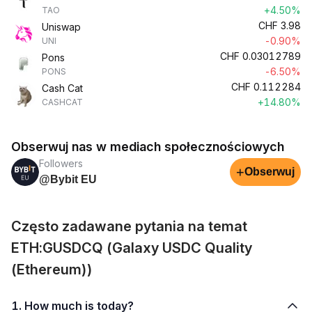
+4.50%
TAO
CHF
3.98
Uniswap
-0.90%
UNI
CHF
0.03012789
Pons
-6.50%
PONS
CHF
0.112284
Cash Cat
+14.80%
CASHCAT
Obserwuj nas w mediach społecznościowych
Followers
+
Obserwuj
@Bybit EU
Często zadawane pytania na temat
ETH:GUSDCQ (Galaxy USDC Quality
(Ethereum))
1. How much is today?