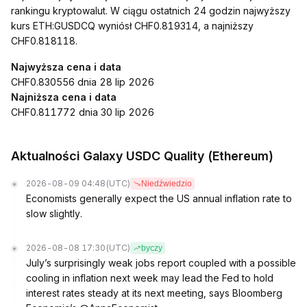
rankingu kryptowalut. W ciągu ostatnich 24 godzin najwyższy
kurs ETH:GUSDCQ wyniósł CHF0.819314, a najniższy
CHF0.818118.
Najwyższa cena i data
CHF0.830556 dnia 28 lip 2026
Najniższa cena i data
CHF0.811772 dnia 30 lip 2026
Aktualności Galaxy USDC Quality (Ethereum)
2026-08-09 04:48
(UTC)
Niedźwiedzio
Economists generally expect the US annual inflation rate to
slow slightly.
2026-08-08 17:30
(UTC)
byczy
July’s surprisingly weak jobs report coupled with a possible
cooling in inflation next week may lead the Fed to hold
interest rates steady at its next meeting, says Bloomberg