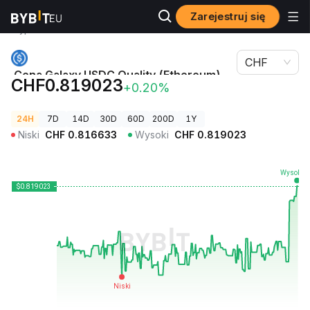
Zarejestruj się
Ceny
Cena Galaxy USDC Quality (Ethereum)
kryptowalut
ETH:GUSDCQ
CHF
Cena Galaxy USDC Quality (Ethereum)
CHF0.819023
+0.20%
ETH:GUSDCQ
24H
7D
14D
30D
60D
200D
1Y
Niski
CHF
0.816633
Wysoki
CHF
0.819023