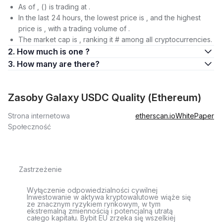
As of , () is trading at .
In the last 24 hours, the lowest price is , and the highest
price is , with a trading volume of .
The market cap is , ranking it # among all cryptocurrencies.
2. How much is one ?
3. How many are there?
Zasoby Galaxy USDC Quality (Ethereum)
Strona internetowa
etherscan.io
WhitePaper
Społeczność
Zastrzeżenie
Wyłączenie odpowiedzialności cywilnej
Inwestowanie w aktywa kryptowalutowe wiąże się
ze znacznym ryzykiem rynkowym, w tym
ekstremalną zmiennością i potencjalną utratą
całego kapitału. Bybit EU zrzeka się wszelkiej